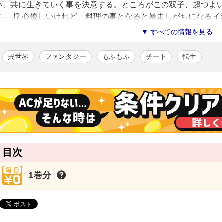
い、共に生きていく事を決意する。ところがこの双子、超つよい
て──!? 心優しいけれど、料理の事となると暴走しがちになるイ
よる、楽しく充実した異世界ライフが幕を開ける！ アルファポ
▼ すべての情報を見る
作、待望のコミカライズ化！
異世界
ファンタジー
もふもふ
チート
転生
葉来緑
/漫画
長崎県出身。
「あやかしよりまし」で商業デビュー。
「アテナ様は処女神」で雑誌デビューを果たしたのち、
ガールズ＆パンツァーのコミカライズ「戦車道ノススメ」（メディア
看護師の妻（ゆつき）との共作「ナースゆつきの怪奇な日常」（飛鳥
コミカライズ版「お人好し職人のぶらり異世界旅」（アルファポリス
目次
ぽん
/原作
2020年3月より、アルファポリスのWebサイトにて『拾ったものは
1巻分
転移物語～』の連載を開始。多くの読者人気を集め、改稿を経て202
ェオレに至福を感じる。