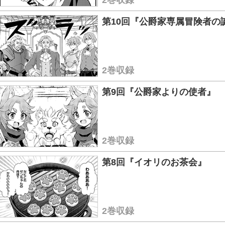
2巻収録
第10回『公爵家専属冒険者の
2巻収録
第9回『公爵家よりの使者』
2巻収録
第8回『イオリのお茶会』
2巻収録