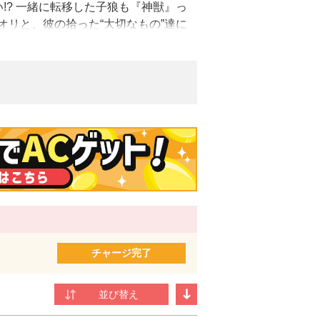
!? 一緒に転移した子狼も『神獣』っ
オリと、彼の拾った“大切なもの”達に
リス人気ランキング第１位獲得の人気
ファクトリー刊、全5巻）
新社刊）
刊、全6巻）を発行。
大切にしましょう～子狼に気に入られた男の
チャージ完了
3年に出版デビュー。チョコレートとカフ