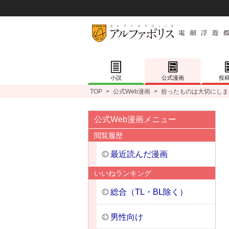
小説
公式漫画
投
TOP
>
公式Web漫画
>
拾ったものは大切にしま
公式Web漫画メニュー
閲覧履歴
最近読んだ漫画
いいねランキング
総合（TL・BL除く）
男性向け