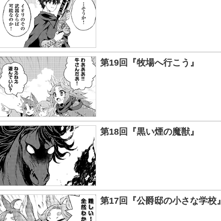
第19回『牧場へ行こう』
第18回『黒い煙の魔獣』
第17回『公爵邸の小さな学校