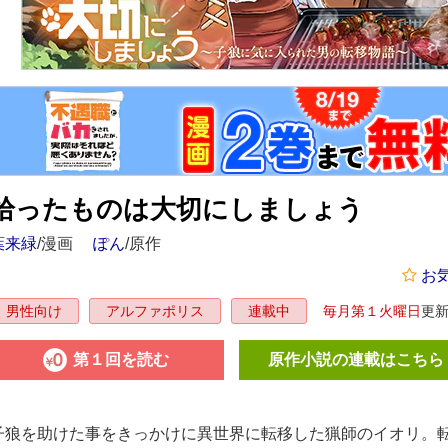
拾ったものは大切にしましょう
葉来緑
/漫画
ぽん
/原作
お
毎月第１火曜日
更
男性向け
アルファポリス
連載中
第１回を読む
原作小説の連載はこちら
子狼を助けた事をきっかけに異世界に転移した猟師のイオリ。