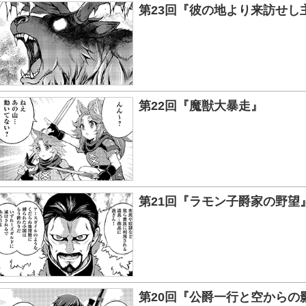
第23回『彼の地より来訪せし
第22回『魔獣大暴走』
第21回『ラモン子爵家の野望
第20回『公爵一行と空からの