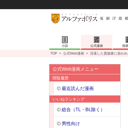
小説
公式漫画
投
TOP
>
公式Web漫画
>
没落した貴族家に拾われ
公式Web漫画メニュー
閲覧履歴
最近読んだ漫画
いいねランキング
総合（TL・BL除く）
男性向け