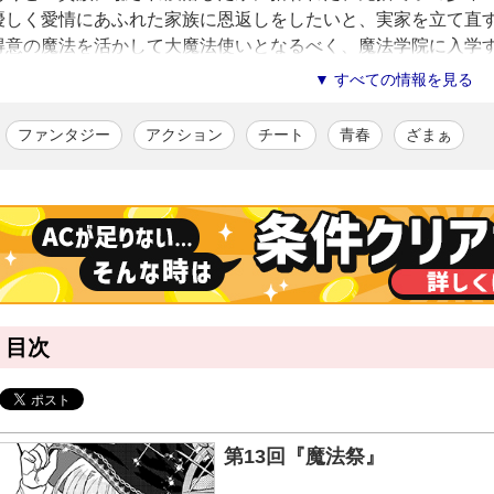
優しく愛情にあふれた家族に恩返しをしたいと、実家を立て直
得意の魔法を活かして大魔法使いとなるべく、魔法学院に入学
▼ すべての情報を見る
気の合う友や、良きライバル、頼もしい指導者に恵まれる一方
身分を笠に着た貴族や、何やら裏のありそうな王国の第二王子
ファンタジー
アクション
チート
青春
ざまぁ
学院生活は想像以上の波乱に富んでいて――!?
心優しき少年が、磨き上げた実力で逆転劇を繰り広げる
本格魔法学院ファンタジー小説が待望のコミカライズ!!
撫川紘
/漫画
活き活きとした人物描写が持ち味の、成長目覚ましい新進気鋭の漫画
しで復興させます」のコミカライズで商業デビュー。
目次
六山葵
/原作
千葉県出身。2023年6月に「没落した貴族家に拾われたので恩返しで
ームが好き。アニメや漫画も嗜む。休日はゲームに没頭することが多
味を模索中。
第13回『魔法祭』