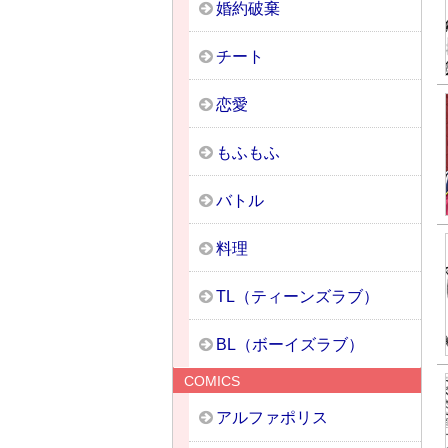
婚約破棄
チート
恋愛
もふもふ
バトル
料理
TL（ティーンズラブ）
BL（ボーイズラブ）
COMICS
アルファポリス