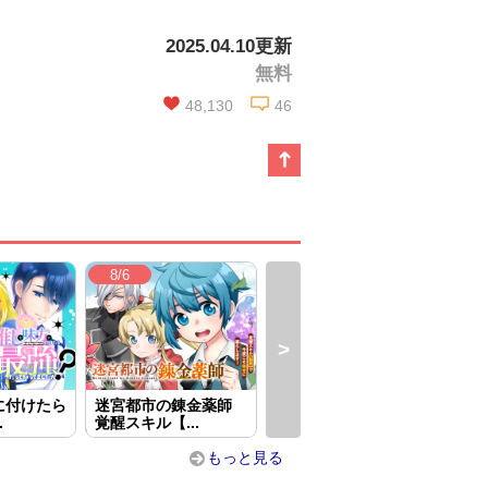
この話を読む
2025.04.10更新
無料
コメントを見る
48,130
46
この話を読む
コメントを見る
8/6
8/6
8/
に付けたら
迷宮都市の錬金薬師
貴族令嬢に生まれたか
華麗
.
覚醒スキル【...
らには念願...
すわ
もっと見る