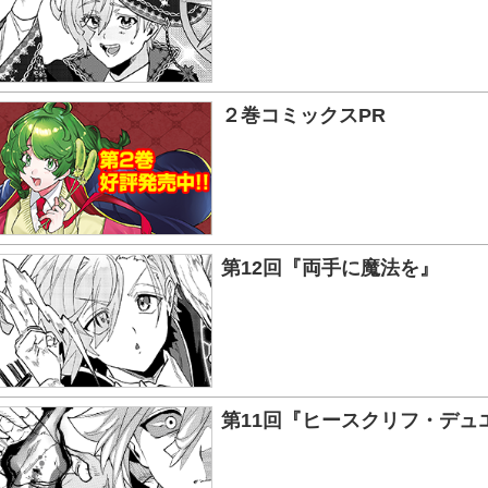
２巻コミックスPR
第12回『両手に魔法を』
第11回『ヒースクリフ・デュ