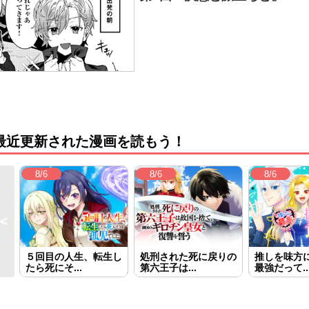
最近更新された漫画を読もう！
8/6
8/6
8/6
５回目の人生、転生し
処刑された死に戻りの
推しを味方
たら死にそ...
第六王子は...
最強だって..