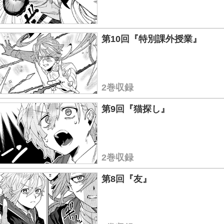
第10回『特別課外授業』
2巻収録
第9回『猫探し』
2巻収録
第8回『友』