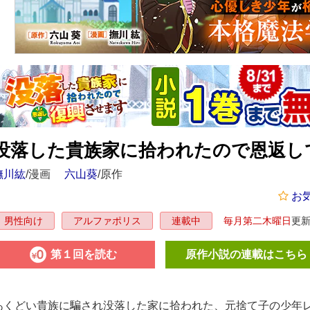
没落した貴族家に拾われたので恩返し
撫川紘
/漫画
六山葵
/原作
お
毎月第二木曜日
更
男性向け
アルファポリス
連載中
第１回を読む
原作小説の連載はこちら
あくどい貴族に騙され没落した家に拾われた、元捨て子の少年