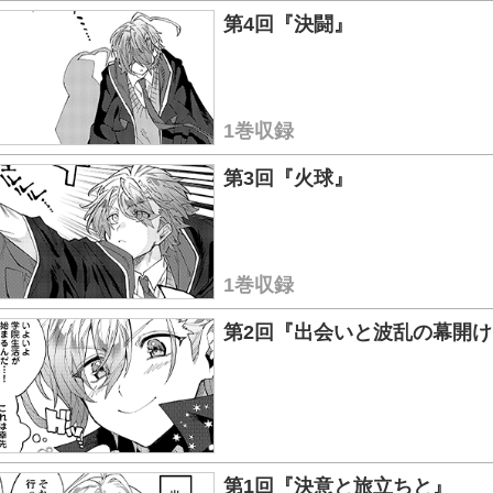
第4回『決闘』
1巻収録
第3回『火球』
1巻収録
第2回『出会いと波乱の幕開け
第1回『決意と旅立ちと』