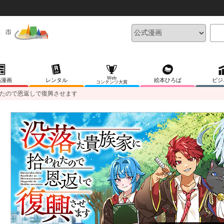
Web
稿漫画
レンタル
絵本ひろば
ビジ
コンテンツ大賞
たので恩返しで復興させます