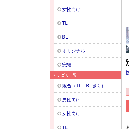
女性向け
TL
BL
オリジナル
完結
カテゴリ一覧
総合（TL・BL除く）
男性向け
女性向け
TL