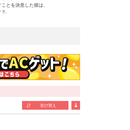
すことを決意した彼は、
する。
で、
などクセの強い者達も多く、
家。「没落した貴族家に拾われたので恩返
復興させます」で出版デビュー。読書とゲ
く、引きこもりがちなためアウトドアな趣