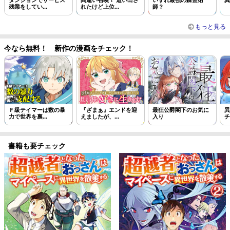
残業をしてい...
れたけど上位...
師？
もっと見る
今なら無料！ 新作の漫画をチェック！
Ｆ級テイマーは数の暴
『ざまぁ』エンドを迎
最狂公爵閣下のお気に
異
力で世界を裏...
えましたが、...
入り
チ
書籍も要チェック