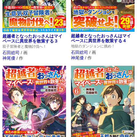
超越者となったおっさんはマイ
超越者となったおっさんはマイ
ペースに異世界を散策する４
ペースに異世界を散策する３
地獄のダンジョンに挑め！
双子冒険者と魔物討伐へ！
石田総司
/
画
石田総司
/
画
神尾優
/
作
神尾優
/
作