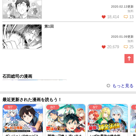
2020.02.13更新
この話を読む
コメントを見る
無料
18,414
13
第1回
2020.01.09更新
この話を読む
コメントを見る
無料
20,679
25
この話を読む
コメントを見る
石田総司の漫画
Ｆ級テイマーは数の暴力で世界を裏...
もっと見る
最近更新された漫画を読もう！
8/7
8/7
8/7
ダンジョンでサービス
間違い召喚！ 追い出さ
いずれ最強の錬金術
異