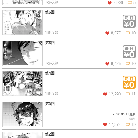
1巻収録
7,906
5
第6回
この話を読む
コメントを見る
1巻収録
8,577
10
第5回
この話を読む
コメントを見る
1巻収録
9,425
10
第4回
この話を読む
コメントを見る
1巻収録
12,290
11
第3回
2020.03.13更新
この話を読む
コメントを見る
無料
17,374
19
第2回