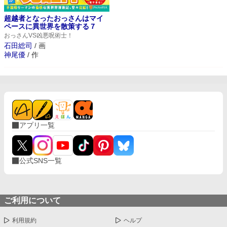
超越者となったおっさんはマイ
ペースに異世界を散策する７
おっさんVS凶悪呪術士！
石田総司
/
画
神尾優
/
作
アプリ一覧
公式SNS一覧
ご利用について
利用規約
ヘルプ