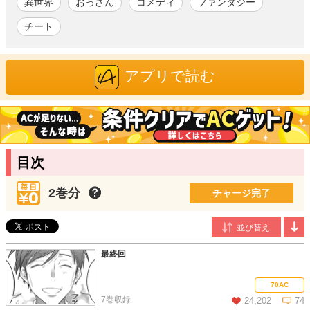
異世界
おっさん
コメディ
ファンタジー
かと思いきや、博は絶望的なまでに不器用で、スキルの力加減
ができず大暴走！ そんな博が可愛らしい妖精の女の子、そし
チート
て筋骨隆々のおっさん戦士と出会い、時に非道な行いで町の
人々を困らせる敵と戦いつつにぎやかに異世界を散策する気ま
ま冒険譚。
アプリで読む
石田総司
/漫画
漫画家・イラストレイター。代表作はファミ通クリアコミックス
「この世の果てで恋を唄う少女YU-NO」（原作：菅野ひろゆき・
著作：MAGES./5pb. ）。その他、ゲーム系アンソロジーやソーシ
目次
ャルゲームのカードイラスト等を執筆。繊細さと力強さを兼ね備
えた、華やかなキャラクター描写で活躍中。ゲームとお米が大好
2巻分
き。
チャージ完了
神尾優
/原作
宮城県在住。2017年2月よりウェブ上で連載開始した「超越者と
なったおっさんはマイペースに異世界を散策する」が「第10回ア
ルファポリスファンタジー小説大賞」にて大賞を受賞。改稿を経
最終回
て本作で出版デビューを果たす。趣味は行き先を決めないノープ
ランなドライブ。
70AC
7巻収録
24,202
74