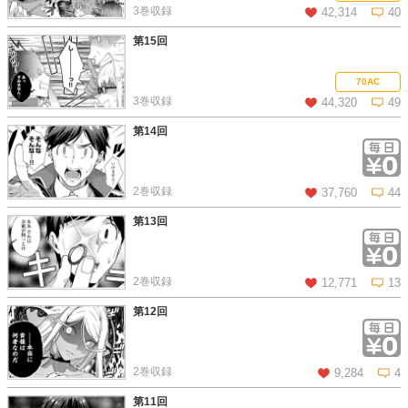
3巻収録
42,314
40
第15回
この話を読む
コメントを見る
70AC
3巻収録
44,320
49
第14回
この話を読む
コメントを見る
2巻収録
37,760
44
第13回
この話を読む
コメントを見る
2巻収録
12,771
13
第12回
この話を読む
コメントを見る
2巻収録
9,284
4
第11回