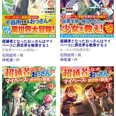
超越者となったおっさんはマイ
超越者となったおっさんはマイ
ペースに異世界を散策する２
ペースに異世界を散策する１
おっさんVS凶悪生物！
不器用リーマンが最強に！
石田総司
/
画
石田総司
/
画
神尾優
/
作
神尾優
/
作