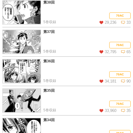
第38回
この話を読む
コメントを見る
70AC
5巻収録
29,236
33
第37回
この話を読む
コメントを見る
70AC
5巻収録
32,795
65
第36回
この話を読む
コメントを見る
70AC
5巻収録
34,181
90
第35回
この話を読む
コメントを見る
70AC
5巻収録
33,960
35
第34回
この話を読む
コメントを見る