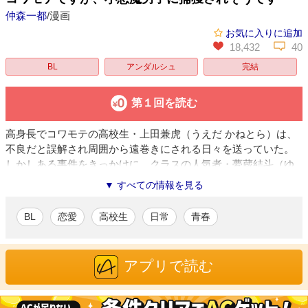
仲森一都
/漫画
お気に入りに追加
18,432
40
BL
アンダルシュ
完結
第１回を読む
高身長でコワモテの高校生・上田兼虎（うえだ かねとら）は、
不良だと誤解され周囲から遠巻きにされる日々を送っていた。
しかしある事件をきっかけに、クラスの人気者・夢蔵結斗（ゆ
めくら ゆいと）に興味を持たれてやたらと絡まれるように。最
▼ すべての情報を見る
初は戸惑っていた兼虎だったが、結斗の懐っこさにだんだんと
心が揺れ動き……この気持ちは友情？それとも恋心!? 猫被りな
BL
恋愛
高校生
日常
青春
小悪魔男子× 不器用な一匹狼が繰り広げる、青春ラブコメデ
ィ！
アプリで読む
仲森一都
/漫画
第15回アルファポリス漫画大賞秋の陣・特別賞受賞を機に本作で
商業デビュー。関東在住。泳げませんが海を眺めるのが好きで