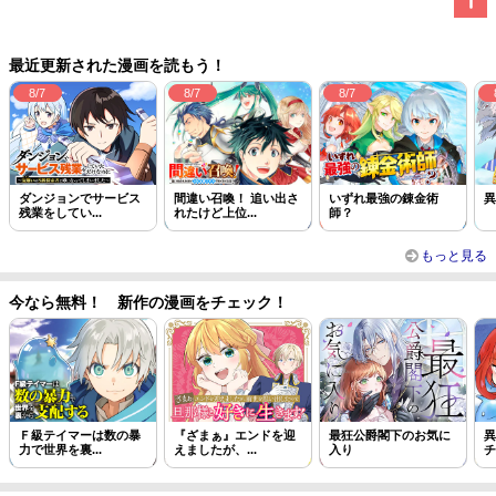
この話を読む
コメントを見る
最近更新された漫画を読もう！
8/7
8/7
8/7
ダンジョンでサービス
間違い召喚！ 追い出さ
いずれ最強の錬金術
異
残業をしてい...
れたけど上位...
師？
もっと見る
今なら無料！ 新作の漫画をチェック！
Ｆ級テイマーは数の暴
『ざまぁ』エンドを迎
最狂公爵閣下のお気に
異
力で世界を裏...
えましたが、...
入り
チ