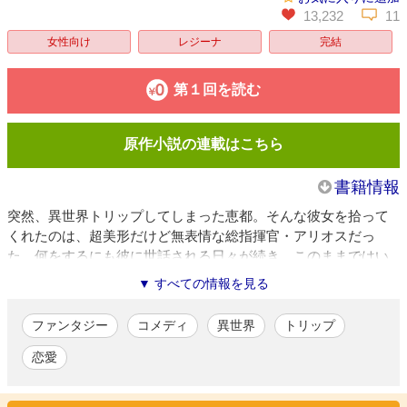
13,232
11
女性向け
レジーナ
完結
第１回を読む
原作小説の連載はこちら
書籍情報
突然、異世界トリップしてしまった恵都。そんな彼女を拾って
くれたのは、超美形だけど無表情な総指揮官・アリオスだっ
た。何をするにも彼に世話される日々が続き、このままではい
けない…！ と至れり尽くせりな異世界生活からの脱却を目指
▼ すべての情報を見る
す恵都だったけど…？ どたばたラブコメファンタジー、待望
の漫画化！
ファンタジー
コメディ
異世界
トリップ
文月路亜
/漫画
恋愛
漫画家・イラストレーターとして多数作品を執筆。綺麗な絵柄を
持ち味に活躍中。著書に「異世界王子の年上シンデレラ」（原