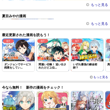
転生ババァは見過ごせない！ ―元
異世界王子の年上シンデレラ
国王陛下の大迷惑な求婚
好感度が上がらない
もっと見る
悪...
夏目みやの漫画
異世界王子の年上シンデレラ
もっと見る
最近更新された漫画を読もう！
8/7
8/7
8/7
ダンジョンでサービス
間違い召喚！ 追い出さ
いずれ最強の錬金術
異
残業をしてい...
れたけど上位...
師？
もっと見る
今なら無料！ 新作の漫画をチェック！