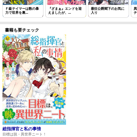
Ｆ級テイマーは数の暴
『ざまぁ』エンドを迎
最狂公爵閣下のお気に
異
力で世界を裏...
えましたが、...
入り
チ
書籍も要チェック
総指揮官と私の事情
目標は脱・異世界ニート！