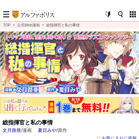
TOP
>
公式Web漫画
>
総指揮官と私の事情
総指揮官と私の事情
文月路亜
/漫画
夏目みや
/原作
お気に入りに追加