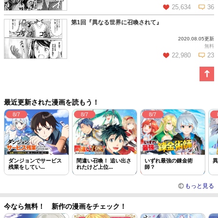
25,634
36
第1回『異なる世界に召喚されて』
2020.08.05更新
この話を読む
コメントを見る
無料
22,980
23
この話を読む
コメントを見る
最近更新された漫画を読もう！
8/7
8/7
8/7
ダンジョンでサービス
間違い召喚！ 追い出さ
いずれ最強の錬金術
異
残業をしてい...
れたけど上位...
師？
もっと見る
今なら無料！ 新作の漫画をチェック！