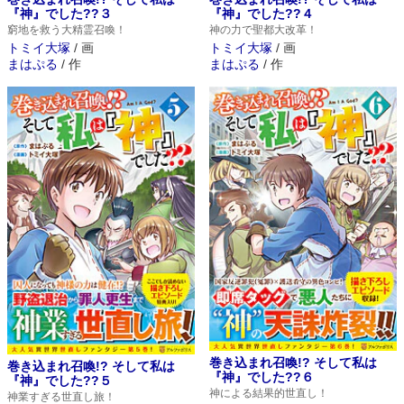
『神』でした??３
『神』でした??４
窮地を救う大精霊召喚！
神の力で聖都大改革！
トミイ大塚
/
画
トミイ大塚
/
画
まはぷる
/
作
まはぷる
/
作
巻き込まれ召喚!? そして私は
巻き込まれ召喚!? そして私は
『神』でした??６
『神』でした??５
神による結果的世直し！
神業すぎる世直し旅！