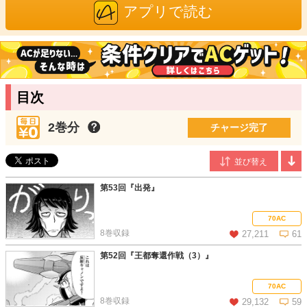
『ホークウッド』（KADOKAWA、全８巻）、『レスキューウィ
アプリで読む
ングス』シリーズ（KADOKAWA、全５巻）など多数の作品を手
掛ける実力派作家。躍動感のあるアクション、幅広いタッチによ
る豊かな人物描写に定評がある。
まはぷる
/原作
九州は火の国在住。仕事にも趣味にも生きない人。マイペースで
目次
めんどくさがり。
2017年5月に遅ればせながらWEB小説投稿サイトの存在を知り、
2巻分
筆を執ってみることに。そして2018年9月、「巻き込まれ召
チャージ完了
喚!? 召喚されし３人は『勇者』『賢者』『聖女』そして私は
『神』でした??」を改題した本作で出版デビューに至る。
第53回『出発』
70AC
8巻収録
27,211
61
第52回『王都奪還作戦（3）』
この話を読む
コメントを見る
70AC
8巻収録
29,132
59