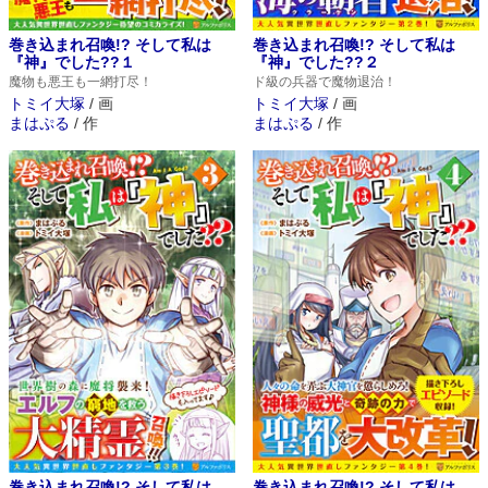
巻き込まれ召喚!? そして私は
巻き込まれ召喚!? そして私は
『神』でした??１
『神』でした??２
魔物も悪王も一網打尽！
ド級の兵器で魔物退治！
トミイ大塚
/
画
トミイ大塚
/
画
まはぷる
/
作
まはぷる
/
作
巻き込まれ召喚!? そして私は
巻き込まれ召喚!? そして私は