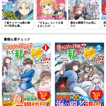
Ｆ級テイマーは数の暴
『ざまぁ』エンドを迎
最狂公爵閣下のお気に
異
力で世界を裏...
えましたが、...
入り
チ
書籍も要チェック