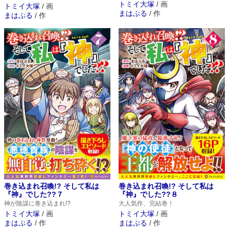
トミイ大塚
/
画
トミイ大塚
/
画
まはぷる
/
作
まはぷる
/
作
巻き込まれ召喚!? そして私は
巻き込まれ召喚!? そして私は
『神』でした??７
『神』でした??８
神が陰謀に巻き込まれ!?
大人気作、完結巻！
トミイ大塚
/
画
トミイ大塚
/
画
まはぷる
/
作
まはぷる
/
作