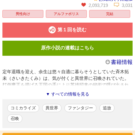
2,093,719
3,031
男性向け
アルファポリス
完結
第１回を読む
原作小説の連載はこちら
書籍情報
定年退職を迎え、余生は悠々自適に暮らそうとしていた斉木拓
未（さいきたくみ）は、気が付くと異世界に召喚されていた。
打倒魔王を掲げる王国の手により英雄招来の秘術で呼び出され
た人間は4人。『勇者』と『賢者』と『聖女』…そしてタクミは
▼ すべての情報を見る
『神』でした――？
『神』になった元おじさんの異世界ほのぼの（？）ファンタジ
コミカライズ
異世界
ファンタジー
追放
ー、開幕です。
召喚
トミイ大塚
/漫画
『スレイヤーズ 水竜王の騎士』（KADOKAWA、全６巻）、