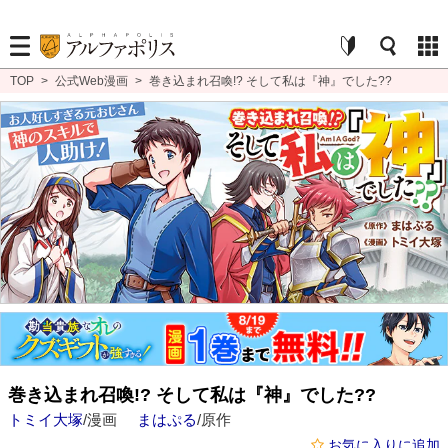
TOP
>
公式Web漫画
>
巻き込まれ召喚!? そして私は『神』でした??
巻き込まれ召喚!? そして私は『神』でした??
トミイ大塚
/漫画
まはぷる
/原作
お気に入りに追加