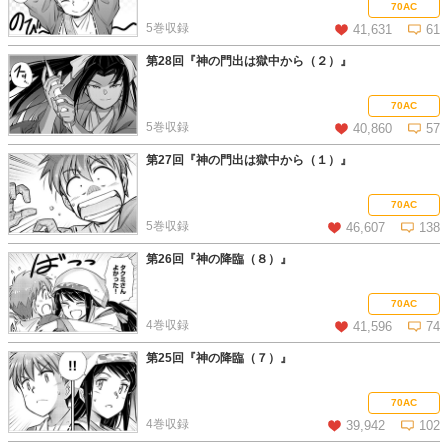
この話を読む
コメントを見る
70AC
5巻収録
41,631
61
第28回『神の門出は獄中から（２）』
この話を読む
コメントを見る
70AC
5巻収録
40,860
57
第27回『神の門出は獄中から（１）』
この話を読む
コメントを見る
70AC
5巻収録
46,607
138
第26回『神の降臨（８）』
この話を読む
コメントを見る
70AC
4巻収録
41,596
74
第25回『神の降臨（７）』
この話を読む
コメントを見る
70AC
4巻収録
39,942
102