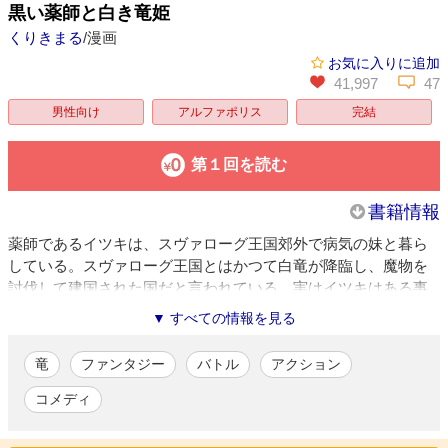
黒い薬師と白き竜姫
くりきまる
/漫画
お気に入りに追加
41,997
47
男性向け
アルファポリス
完結
第１回を読む
書籍情報
薬師であるイツキは、スヴァローグ王国郊外で病気の妹と暮ら
している。スヴァローグ王国とはかつて白竜が降臨し、魔物を
討伐して建国された国だと言われている。実はイツキはある事
情から、魔王にこのスヴァローグ王国のティア姫の暗殺を命じ
▼ すべての情報を見る
られており、暗殺を図る日々を送っていた――。
竜
ファンタジー
バトル
アクション
くりきまる
/漫画
愛知県在住。代表作に「オーガの兄貴と奴隷ちゃん」（全4巻、
コメディ
講談社）、「のぶながちゃん公記」（全3巻、丈書房）「うみゃ
ーがね！名古屋大須のみそのさん」（双葉社）などがある。