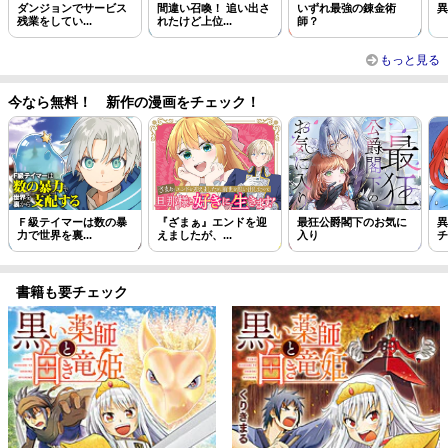
ダンジョンでサービス
間違い召喚！ 追い出さ
いずれ最強の錬金術
異
残業をしてい...
れたけど上位...
師？
もっと見る
今なら無料！ 新作の漫画をチェック！
Ｆ級テイマーは数の暴
『ざまぁ』エンドを迎
最狂公爵閣下のお気に
異
力で世界を裏...
えましたが、...
入り
チ
書籍も要チェック