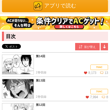
アプリで読む
目次
第14回
70AC
2巻収録
8,173
13
第13回
この話を読む
コメントを見る
70AC
2巻収録
7,994
8
第12回