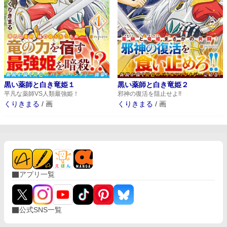
黒い薬師と白き竜姫１
黒い薬師と白き竜姫２
平凡な薬師VS人類最強姫！
邪神の復活を阻止せよ!!
くりきまる
/
画
くりきまる
/
画
アプリ一覧
公式SNS一覧