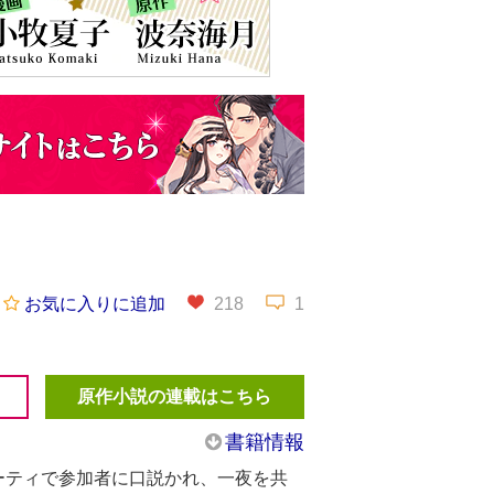
お気に入りに追加
218
1
原作小説の連載はこちら
書籍情報
ーティで参加者に口説かれ、一夜を共