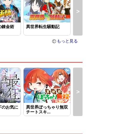
の錬金術
異世界転生騒動記
５回目の人生、転生し
処刑
たら死にそ...
第六
もっと見る
下のお気に
異世界ぽっちゃり無双
異世界へ誤召喚されち
王
チートスキ...
ゃいました...
～虐