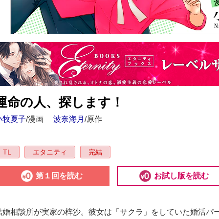
運命の人、探します！
小牧夏子
/漫画
波奈海月
/原作
TL
エタニティ
完結
第１回を読む
お試し版を読む
結婚相談所が実家の梓沙。彼女は「サクラ」をしていた婚活パ