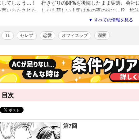
にしてしまう…！ 行きずりの関係を後悔したまま翌週、会社
を言いわたされた。しかも新しい上司はあの夜の彼で…!? 地
望の漫画化！
▼ すべての情報を見る
小牧夏子
/漫画
TL
セレブ
恋愛
オフィスラブ
溺愛
ティーンズラブコミックを中心に活躍中。かわいらしい絵柄とロマン
作家。
波奈海月
/原作
愛知県在住。少女マンガとロボットアニメ好きで萌えはツンデレ。執
党。
目次
第7回