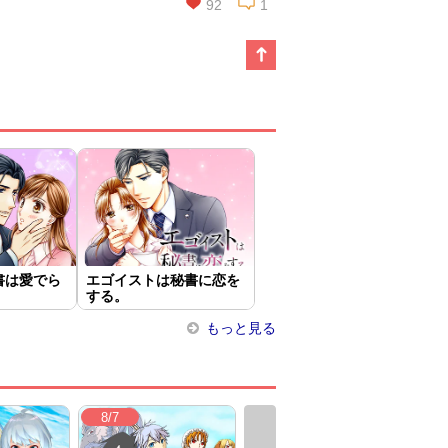
92
1
この話を読む
コメントを見る
書は愛でら
エゴイストは秘書に恋を
する。
もっと見る
8/7
8/6
8/