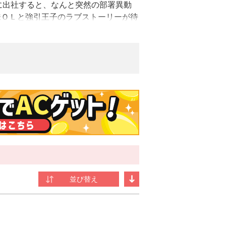
に出社すると、なんと突然の部署異動
味ＯＬと強引王子のラブストーリーが待
チックなストーリーで支持されている注目
筆時マグカップ三杯は欠かせないコーヒー