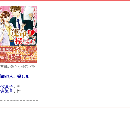
御曹司の淫らな婚活プラ
ン
運命の人、探しま
す！
小牧夏子
/
画
波奈海月
/
作