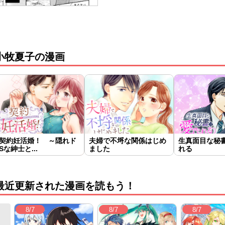
小牧夏子の漫画
契約妊活婚！ ～隠れド
夫婦で不埒な関係はじめ
生真面目な秘
Sな紳士と...
ました
れる
最近更新された漫画を読もう！
8/7
8/7
8/7