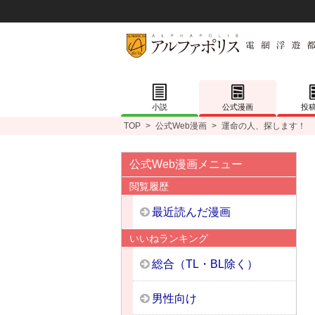
小説
公式漫画
投
TOP
>
公式Web漫画
>
運命の人、探します！
公式Web漫画メニュー
閲覧履歴
最近読んだ漫画
いいねランキング
総合（TL・BL除く）
男性向け