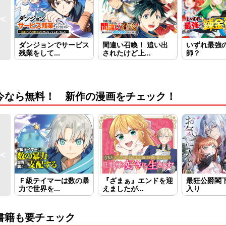
ダンジョンでサービス
間違い召喚！ 追い出
いずれ最強
残業をして...
されたけど上...
師？
今なら無料！ 新作の漫画をチェック！
Ｆ級テイマーは数の暴
『ざまぁ』エンドを迎
最狂公爵閣
力で世界を...
えましたが...
入り
書籍も要チェック