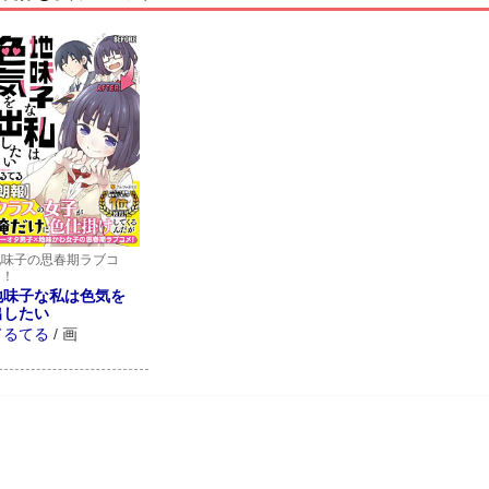
地味子の思春期ラブコ
メ！
地味子な私は色気を
出したい
てるてる
/
画