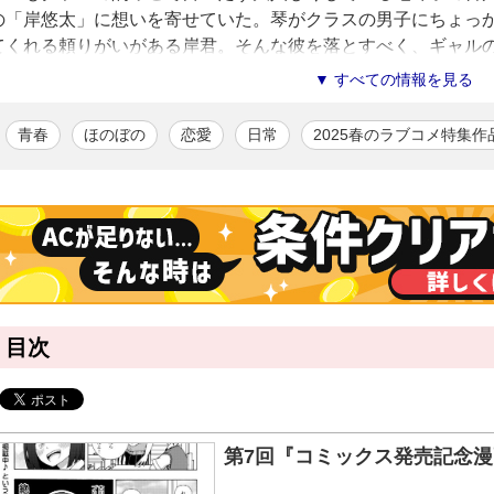
の「岸悠太」に想いを寄せていた。琴がクラスの男子にちょっ
てくれる頼りがいがある岸君。そんな彼を落とすべく、ギャル
ローチ」を試してみることに!? 岸君はそんな変態じゃない―
▼ すべての情報を見る
の太ももに目線はくぎ付けで!?アルファポリス投稿漫画ランキ
キング10位の人気作が満を持して短期集中連載化！
青春
ほのぼの
恋愛
日常
2025春のラブコメ特集作
てるてる
/漫画
「知的で文系な私が取り乱すVLOG」で第18回漫画大賞 春の陣奨励
たい」を個人で投稿したところアルファポリス投稿漫画ランキング1位
録し、ブラッシュアップして商業デビュー。好きなものはスポーツカ
目次
第7回『コミックス発売記念漫