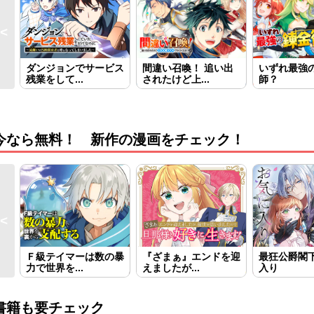
ダンジョンでサービス
間違い召喚！ 追い出
いずれ最強
残業をして...
されたけど上...
師？
今なら無料！ 新作の漫画をチェック！
Ｆ級テイマーは数の暴
『ざまぁ』エンドを迎
最狂公爵閣
力で世界を...
えましたが...
入り
書籍も要チェック