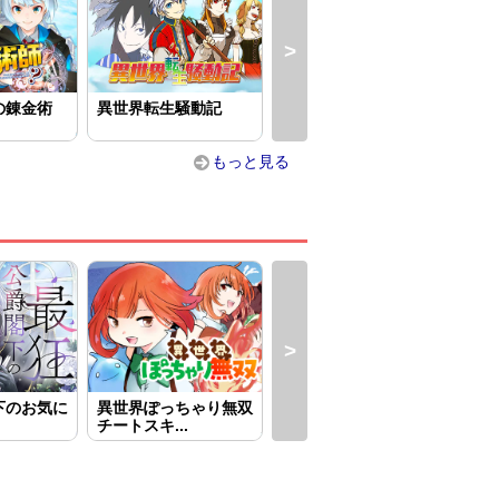
の錬金術
異世界転生騒動記
５回目の人生、転生し
処刑
たら死にそ...
第六
もっと見る
下のお気に
異世界ぽっちゃり無双
異世界へ誤召喚されち
王
チートスキ...
ゃいました...
～虐