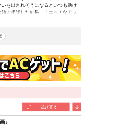
かいを出されそうになるといつも助け
の姉に相談した結果、「エッチなアプ
―そう信じるも意外と短くしたスカート
ング1位！ニコニコ漫画青年マンガラン
品
賞受賞。その後、「地味子な私は色気を出し
、ニコニコ漫画青年ランキング10位を記
ー。
画』