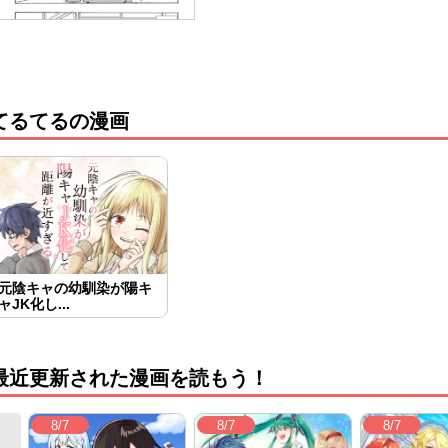
てるてるの漫画
元陰キャの幼馴染が陽キ
ャJK化し...
最近更新された漫画を読もう！
8/7
8/7
8/7