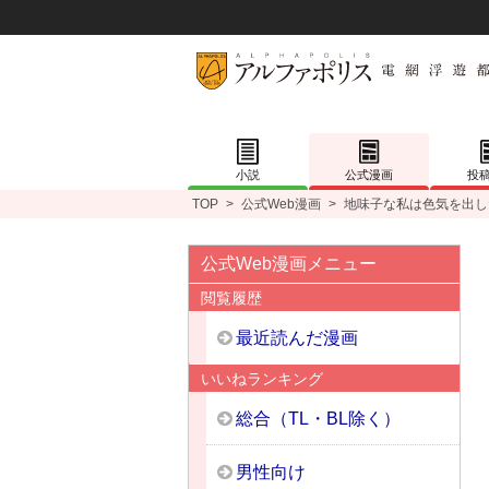
小説
公式漫画
投
TOP
>
公式Web漫画
>
地味子な私は色気を出し
公式Web漫画メニュー
閲覧履歴
最近読んだ漫画
いいねランキング
総合（TL・BL除く）
男性向け