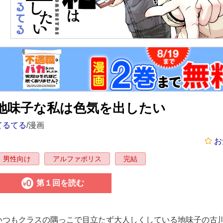
地味子な私は色気を出したい
てるてる
/漫画
お
男性向け
アルファポリス
完結
第１回を読む
いつもクラスの隅っこで目立たず大人しくしている地味子の古