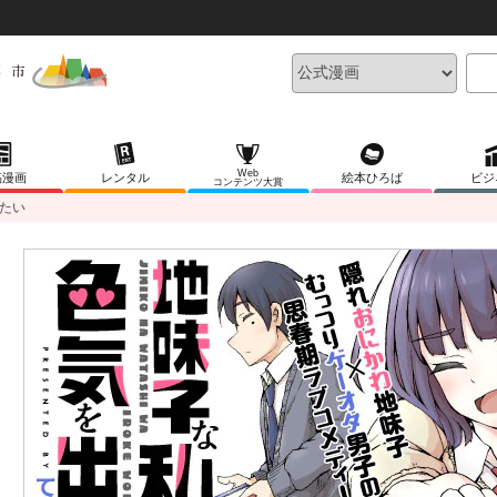
Web
稿漫画
レンタル
絵本ひろば
ビジ
コンテンツ大賞
たい