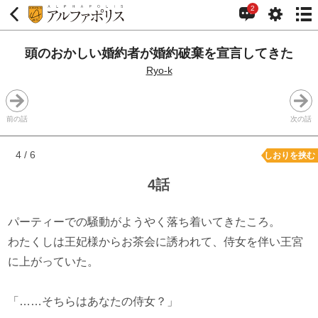
2
頭のおかしい婚約者が婚約破棄を宣言してきた
Ryo-k
前の話
次の話
4 / 6
しおりを挟む
4話
パーティーでの騒動がようやく落ち着いてきたころ。
わたくしは王妃様からお茶会に誘われて、侍女を伴い王宮
に上がっていた。
「……そちらはあなたの侍女？」