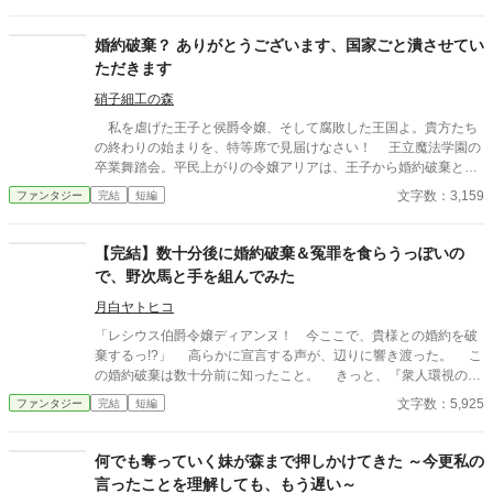
有言実行をするのだった。 一応、転生者ではあるものの元１０歳
児。チートはありません。 ４／５ ２１時完結予定。
婚約破棄？ ありがとうございます、国家ごと潰させてい
ただきます
硝子細工の森
私を虐げた王子と侯爵令嬢、そして腐敗した王国よ。貴方たち
の終わりの始まりを、特等席で見届けなさい！ 王立魔法学園の
卒業舞踏会。平民上がりの令嬢アリアは、王子から婚約破棄と禁
呪研究の濡れ衣を着せられる。 だが彼女の正体は、この国の破
文字数：3,159
ファンタジー
完結
短編
滅を画策する隣国のスパイだった。
【完結】数十分後に婚約破棄＆冤罪を食らうっぽいの
で、野次馬と手を組んでみた
月白ヤトヒコ
「レシウス伯爵令嬢ディアンヌ！ 今ここで、貴様との婚約を破
棄するっ!?」 高らかに宣言する声が、辺りに響き渡った。 こ
の婚約破棄は数十分前に知ったこと。 きっと、『衆人環視の前
で婚約破棄する俺、かっこいい！』とでも思っているんでしょう
文字数：5,925
ファンタジー
完結
短編
ね。キモっ！ 「婚約破棄、了承致しました。つきましては、理由
をお伺いしても？」 だからわたくしは、すぐそこで知り合った
野次馬と手を組むことにした。 「ふっ、知れたこと！ 貴様は、
何でも奪っていく妹が森まで押しかけてきた ～今更私の
わたしの愛するこの可憐な」 「よっ、まさかの自分からの不貞の
言ったことを理解しても、もう遅い～