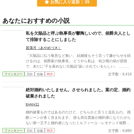
お気に入り追加
39
あなたにおすすめの小説
私を欠陥品と呼ぶ執事長が鬱陶しいので、侯爵夫人とし
て排除することにしました
菖蒲月（あやめづき）
「欠陥品に払う敬意など無い」 結婚後もそう言って嫌がらせを続
けるのは、侯爵家の執事長。 どうやら私は、幼少期の病が原因
で、未だに“子を産めない欠陥品”扱いされているらしい。 ……で
も。 正式に侯爵夫人となった今、その態度は見過ごせませんわ
文字数：8,419
ファンタジー
完結
短編
R15
ね。 証拠も揃ったことですし、そろそろ排除を始めましょうか。
静かに怒る有能侯爵夫人による、理性的ざまぁ短編。 ＿＿＿＿＿
＿＿＿＿＿＿＿＿＿＿＿＿＿＿＿＿＿＿＿＿＿＿＿＿＿＿＿ こち
絶対婚約いたしません。させられました。案の定、婚約
らの作品は「小説家になろう」にも投稿しています。
破棄されました
toyjoy11
婚約破棄ものではあるのだけど、どちらかと言うと反乱もの。 残
酷シーンが多く含まれます。 誰も高位貴族が婚約者になりたがら
ない第一王子と婚約者になったミルフィーユ・レモナンド侯爵令
嬢。 両親に 「絶対アレと婚約しません。もしも、させるんでした
文字数：9,880
ファンタジー
完結
短編
R15
ら、私は、クーデターを起こしてやります。」 と宣言した彼女は