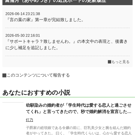
菖蒲月（あやめづき）の近況ボードの更新履歴
2026-06-14 23:21:38
『言の葉の家』第一章が完結致しました。
2026-05-30 22:16:01
『サポートキャラ？致しませんわ。』の本文中の表現と、後書き
に少し補足を追記しました。
もっと見る
このコンテンツについて報告する
あなたにおすすめの小説
幼馴染みの婚約者が「学生時代は愛する恋人と過ごさせ
てくれ」と言ってきたので、秒で婚約解消を宣言した令
嬢の前世が、社畜のおっさんだった件。
灯乃
子爵家の総領娘である令嬢の前に、巨乳美少女と腕を組んだ婚約
者がやってきた。 曰く、「学生時代くらいは、心から愛する恋人