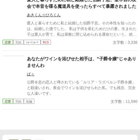
会で本音を喋る魔道具を使ったらすべて暴露されました
あきくん☆ひろくん
愛人と暮らすために私と結婚した伯爵子息。その本性を知ったの
は、結婚した後でした。 私は子供を産むためだけの妻。生まれた
子は愛人が育て、私は屋敷に閉じ込められる運命だという。 絶望
する私が思い出したのは、大魔導士から渡された魔道具。「心に
文字数：3,336
恋愛
完結
ｼｮｰﾄｼｮｰﾄ
R15
思ったことを言葉にしてしまう」もの。 そして皇帝宮の夜会で―
―伯爵子息は皇太子の前で、自分の本音をすべて喋ってしまいま
した。 この作品は、「僕に仕えるメイドは世界最強の英雄です」
あなたがワインを浴びせた相手は、"子爵令嬢"じゃあり
シリーズの外伝です。 リリアーナは、第1作目の第3部のおまけ、
ませんわ
のお話にでてくる子爵令嬢です。
ばぅ
公爵令息の恋人と噂されている「ルリア・ラズベルン子爵令嬢」
と勘違いされ、夜会でワインを浴びせられた私。でも残念、完全
な人違いです。
文字数：11,590
恋愛
完結
短編