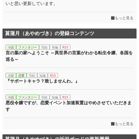
初回完結日時
2026.05.06 21:33
いと思い更新しています。
週間ポイント
6,522 pt (1,599 位)
もっと見る
月間ポイント
33,882 pt (1,361 位)
菖蒲月（あやめづき）の登録コンテンツ
年間ポイント
269,320 pt (2,255 位)
累計ポイント
273,123 pt (16,268 位)
小説
ファンタジー
完結
長編
R15
言の葉の家へようこそ ～異世界の言葉がわかる転生令嬢、各国を
巡る～
小説
恋愛
完結
短編
R15
『サポートキャラ？致しませんわ。』
小説
ファンタジー
完結
短編
R15
悪役令嬢ですが、恋愛イベント加速装置はやめさせていただきま
す
もっと見る