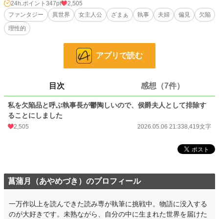
24h.ポイント
347pt
2,505
……でも。
ファンタジー
異世界
女主人公
ざまぁ
執事
夫婦
偏見
欠陥
理性的
正式に侯爵夫人となった今、その態度は見過ごせませんわね。
証拠も揃ったことですし、そろそろ排除を始めましょうか。
アプリで読む
静かに怒る有能侯爵夫人による、理性的ざまぁ短編。
＿＿＿＿＿＿＿＿＿＿＿＿＿＿＿＿＿＿＿＿＿＿＿＿＿＿＿＿＿＿＿＿
こちらの作品は「小説家になろう」にも投稿しています。
目次
感想（7件）
小説
3,819 位 / 228,743 件
私を欠陥品と呼ぶ執事長が鬱陶しいので、侯爵夫人として排除す
ることにしました
ファンタジー
660 位 / 53,295 件
2,505
2026.05.06 21:33
8,419文字
お気に入り
312
24h.ポイント
347 pt
文字数
8,419
菖蒲月（あやめづき）のプロフィール
更新日時
2026.05.06 21:33
一万作以上を読んできた読み専が執筆に挑戦中。物語に没入する
初回公開日時
2026.05.06 21:33
のが大好きです。未熟ながら、自分の中に生まれた世界を届けた