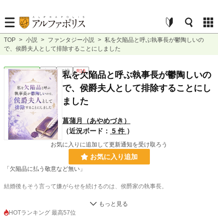
TOP
>
小説
>
ファンタジー小説
>
私を欠陥品と呼ぶ執事長が鬱陶しいの
で、侯爵夫人として排除することにしました
ファンタジー
完結
短編
R15
私を欠陥品と呼ぶ執事長が鬱陶しいの
で、侯爵夫人として排除することにし
ました
菖蒲月（あやめづき）
（近況ボード：
5 件
）
お気に入りに追加して更新通知を受け取ろう
お気に入り追加
「欠陥品に払う敬意など無い」
結婚後もそう言って嫌がらせを続けるのは、侯爵家の執事長。
どうやら私は、幼少期の病が原因で、未だに“子を産めない欠陥品”扱いされてい
るらしい。
HOTランキング 最高57位