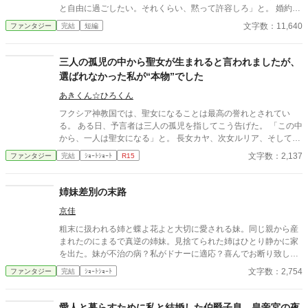
と自由に過ごしたい。それくらい、黙って許容しろ」と。 婚約者
を甘やかし過ぎていたことに気付いた彼女は、その場で婚約解消
文字数：11,640
ファンタジー
完結
短編
を宣言する。 前半はたぶん普通の令嬢もの、後半はおっさんコメ
ディーです。
三人の孤児の中から聖女が生まれると言われましたが、
選ばれなかった私が“本物”でした
あきくん☆ひろくん
フクシア神教国では、聖女になることは最高の誉れとされてい
る。 ある日、予言者は三人の孤児を指してこう告げた。 「この中
から、一人は聖女になる」と。 長女カヤ、次女ルリア、そして三
女ケイト。 社交的で人望のある姉たちは「聖女候補」として周囲
文字数：2,137
ファンタジー
完結
ｼｮｰﾄｼｮｰﾄ
R15
に期待され、取り巻きに囲まれていた。 一方でケイトは、静かで
目立たず、「何にもなれない」と言われる存在。 ――だが。 王族
が倒れ、教会の治癒でも救えない絶望の中。 誰にも期待されてい
姉妹差別の末路
なかった少女が、ただ「助かってほしい」と願った瞬間――奇跡
京佳
は起きた。 その日、教会は“本物”を見つける。 そして少女は、ま
だその意味も知らないまま、聖女として迎えられることになる。
粗末に扱われる姉と蝶よ花よと大切に愛される妹。同じ親から産
これは、誰にも選ばれなかった少女が、神に選ばれるまでの物
まれたのにまるで真逆の姉妹。見捨てられた姉はひとり静かに家
語。
を出た。妹が不治の病？私がドナーに適応？喜んでお断り致しま
す！ 妹嫌悪。ゆるゆる設定 ※初期に書いた物を手直し再投稿＆そ
文字数：2,754
ファンタジー
完結
ｼｮｰﾄｼｮｰﾄ
の後も追記済
愛人と暮らすために私と結婚した伯爵子息、皇帝宮の夜