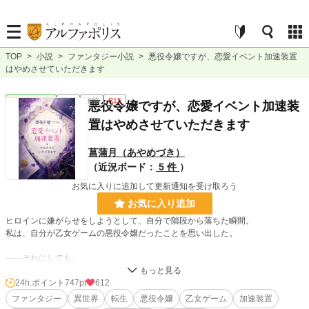
TOP
>
小説
>
ファンタジー小説
>
悪役令嬢ですが、恋愛イベント加速装置
はやめさせていただきます
ファンタジー
完結
短編
R15
悪役令嬢ですが、恋愛イベント加速装
置はやめさせていただきます
菖蒲月（あやめづき）
（近況ボード：
5 件
）
お気に入りに追加して更新通知を受け取ろう
お気に入り追加
ヒロインに嫌がらせをしようとして、自分で階段から落ちた瞬間。
私は、自分が乙女ゲームの悪役令嬢だったことを思い出した。
――それにしても。
嫌がらせをする度に攻略対象達との仲が深まるなんて、こちら完全に“恋愛イベ
ント加速装置”では？
24h.ポイント
747pt
612
ファンタジー
異世界
転生
悪役令嬢
乙女ゲーム
加速装置
そんな気持ちの悪い役回りは御免だ。