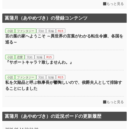
もっと見る
年間ポイント
30,596 pt (14,931 位)
累計ポイント
32,012 pt (56,355 位)
菖蒲月（あやめづき）の登録コンテンツ
小説
ファンタジー
完結
長編
R15
言の葉の家へようこそ ～異世界の言葉がわかる転生令嬢、各国を
巡る～
小説
恋愛
完結
短編
R15
『サポートキャラ？致しませんわ。』
小説
ファンタジー
完結
短編
R15
私を欠陥品と呼ぶ執事長が鬱陶しいので、侯爵夫人として排除す
ることにしました
もっと見る
菖蒲月（あやめづき）の近況ボードの更新履歴