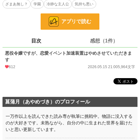
ざまあ無し？
学園
冷静な主人公
気持ち悪い
そうして悪役令嬢をやめた結果、何故か周囲の様子が変わり始めて――。
アプリで読む
※「小説家になろう」でも投稿しています。
小説
2,001 位 / 228,882 件
目次
感想（1件）
ファンタジー
327 位 / 53,344 件
悪役令嬢ですが、恋愛イベント加速装置はやめさせていただきま
お気に入り
71
す
612
2026.05.15 21:00
5,964文字
24h.ポイント
747 pt
文字数
5,964
更新日時
2026.05.15 21:00
初回公開日時
2026.05.15 21:00
菖蒲月（あやめづき）のプロフィール
初回完結日時
2026.05.15 21:00
一万作以上を読んできた読み専が執筆に挑戦中。物語に没入する
のが大好きです。未熟ながら、自分の中に生まれた世界を届けた
週間ポイント
1,417 pt (6,806 位)
いと思い更新しています。
月間ポイント
5,283 pt (8,052 位)