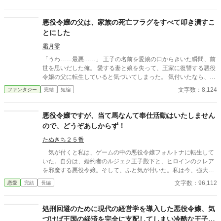
色々としがらみがある王太子妃になるより、このまま公爵家の娘
として暮らす方が幸せだと気が付く
悪役令嬢の父は、家族の死亡フラグをすべて叩き潰すこ
とにした
霜月零
「うわ……最悪……」 王子の名前を愛娘の口からきいた瞬間、前
世を思いだした俺。 愛する妻と娘を失って、王家に復讐する悪役
令嬢の父に転生していると気づいてしまった。 気付いたなら、妻
と娘の死亡フラグは破壊するよ。 まだ二人とも生きてるからね。
文字数：8,124
ファンタジー
完結
短編
物語の通りになんて、させるか！ ※他サイトにも掲載中
悪役令嬢ですが、当て馬なんて奉仕活動はいたしません
ので、どうぞあしからず！
たぬきち２５番
気が付くと私は、ゲームの中の悪役令嬢フォルトナに転生して
いた。自分は、婚約者のルジェク王子殿下と、ヒロインのクレア
を邪魔する悪役令嬢。そして、ふと気が付いた。私は今、強大な
権力と、惚れ惚れするほどの美貌と身体、そして、かなり出来の
文字数：96,112
恋愛
完結
長編
良い頭を持っていた。王子も確かにカッコイイけど、この世界に
は他にもカッコイイ男性はいる、王子はヒロインにお任せしま
す。え？ 当て馬がいないと物語が進まない？ ごめんなさい、
処刑回避のために現代の経営学を導入した悪役令嬢、気
王子殿下、私、自分のことを優先させて頂きまぁ～す♡ ※マルチ
づけば王国の経済を完全に支配してしまい冷酷な王子か