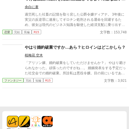
エンディングです！！ コルネリウス（兄）＆ルジェク（王子）好
ら、なぜか溺愛されています
きなエンディングをお迎えください m(_ _)m 2024.11.14アイク
余白に蒼
（誰？）ルートをスタートいたしました。 楽しんで頂けると幸い
過労死した社畜の記憶を取り戻した公爵令嬢ディアナ。 3年後に
です。 ※他サイト様にも掲載中です
実父の反逆罪に連座してギロチン処刑される運命を回避するた
め、彼女は現代のビジネス知識を駆使した経済支配に乗り出す！
辺境のゴミ捨て場領地からスタートし、純粋なヒロインや左遷さ
文字数：153,748
恋愛
完結
長編
R15
れた天才財務官、裏社会の運び屋を次々とヘッドハント。 前代未
聞のホワイト企業を立ち上げ、王都の市場を圧倒的な速度で奪っ
ていく。 そんな彼女を見守る冷酷な第一王子アルトゥール。 剣で
やはり婚約破棄ですか…あら？ヒロインはどこかしら？
はなく金で運命をねじ伏せる、悪役令嬢の痛快成り上がりストー
桜梅花 空木
リー！
「アリソン嬢、婚約破棄をしていただけませんか？」 やはり避け
られなかった。頑張ったのですがね…。 婚姻発表をする予定だっ
た社交会での婚約破棄。所詮私は悪役令嬢。目の前にいるであろ
う第2王子にせめて笑顔で挨拶しようと顔を上げる。 あら？王子
文字数：3,921
ファンタジー
完結
短編
R15
様に騎士様など攻略メンバーは勢揃い…。けどヒロインが見当た
らないわ……？