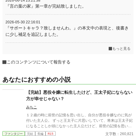
2026-06-14 23:21:38
『言の葉の家』第一章が完結致しました。
2026-05-30 22:16:01
『サポートキャラ？致しませんわ。』の本文中の表現と、後書き
に少し補足を追記しました。
もっと見る
このコンテンツについて報告する
あなたにおすすめの小説
【完結】悪役令嬢に転生したけど、王太子妃にならない
方が幸せじゃない？
みちこ
１２歳の時に前世の記憶を思い出し、自分が悪役令嬢なのに気が
付いた主人公。 ずっと王太子に片思いしていて、将来は王太子妃
になることしか頭になかった主人公だけど、前世の記憶を思い出
したことで、王太子の何が良かったのか疑問に思うようになる
文字数：260,821
ファンタジー
完結
長編
R15