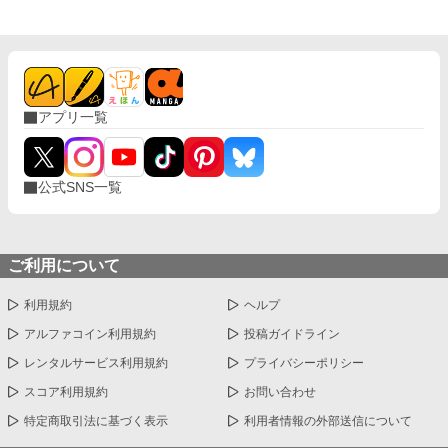
れることのない穏やかな日々を得ていた。 ―――妹のことを忘れ
て。 私が嫁いだ頃、妹の噂が流れてきた。 魅了の力を制御できる
ようになり、制限つきだが自由を得た。 しかし実家は没落し、頼
る者もなく娼婦になったと。 なぜこれまであの子へ連絡ひとつし
なかったのかと、後悔と罪悪感が私を襲う。 それでもこの安寧を
捨てられない私はただ祈るしかできない。 どうかあの子が救われ
アプリ一覧
ますようにと。
公式SNS一覧
ご利用について
利用規約
ヘルプ
アルファコイン利用規約
投稿ガイドライン
レンタルサービス利用規約
プライバシーポリシー
スコア利用規約
お問い合わせ
特定商取引法に基づく表示
利用者情報の外部送信について