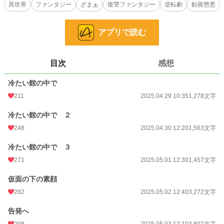
けれど、リディアは泣き寝入りする女じゃなかった――。
異世界
ファンタジー
ざまぁ
復讐ファンタジー
逆転劇
勧善懲悪
おしとやかで無力な令嬢を演じながら、彼女はじわじわと仕返しを始める。
貴族社会の裏の裏。人の噂。人間関係。
アプリで読む
「ふふ、気づいた時には遅いのよ」
目次
感想
優しげな仮面の下に、冷たい微笑みを宿すリディアの復讐劇が今、始まる。
冷たい館の中で
ざまぁ×恋愛×ファンタジーの三拍子で贈る、スカッと復讐劇！
勧善懲悪が好きな方、読後感すっきりしたい方にオススメです！
211
2025.04.29 10:35
1,278文字
小説
24,774 位 / 228,743 件
冷たい館の中で ２
248
2025.04.30 12:20
1,563文字
ファンタジー
3,909 位 / 53,296 件
冷たい館の中で ３
お気に入り
165
271
2025.05.01 12:30
1,457文字
24h.ポイント
21 pt
仮面の下の素顔
文字数
13,883
282
2025.05.02 12:40
3,272文字
更新日時
2025.05.05 12:30
告発へ
初回公開日時
2025.04.29 10:35