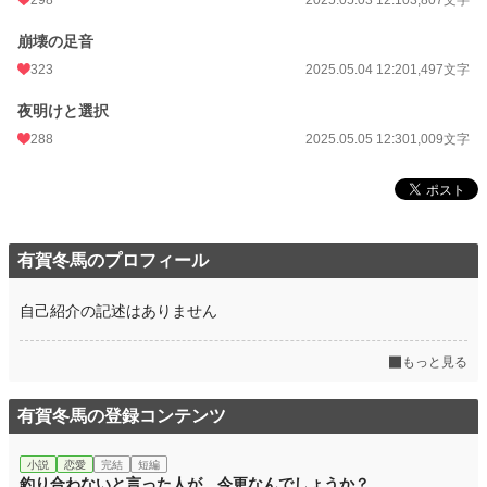
298
2025.05.03 12:10
3,807文字
初回完結日時
2025.05.05 12:31
崩壊の足音
週間ポイント
302 pt (19,843 位)
323
2025.05.04 12:20
1,497文字
月間ポイント
1,748 pt (17,322 位)
夜明けと選択
288
2025.05.05 12:30
1,009文字
年間ポイント
45,064 pt (11,268 位)
累計ポイント
99,027 pt (30,592 位)
有賀冬馬のプロフィール
自己紹介の記述はありません
もっと見る
有賀冬馬の登録コンテンツ
小説
恋愛
完結
短編
釣り合わないと言った人が、今更なんでしょうか？