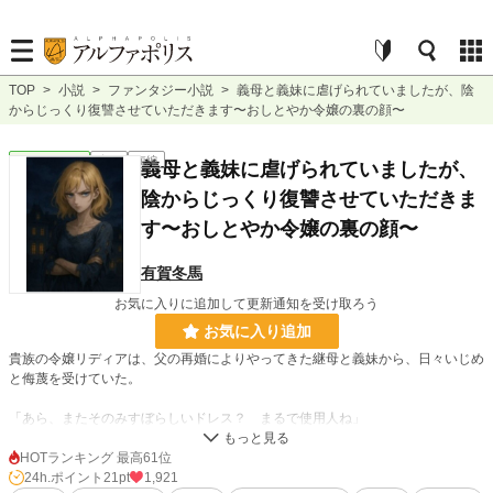
TOP
>
小説
>
ファンタジー小説
>
義母と義妹に虐げられていましたが、陰
からじっくり復讐させていただきます〜おしとやか令嬢の裏の顔〜
ファンタジー
完結
短編
義母と義妹に虐げられていましたが、
陰からじっくり復讐させていただきま
す〜おしとやか令嬢の裏の顔〜
有賀冬馬
お気に入りに追加して更新通知を受け取ろう
お気に入り追加
貴族の令嬢リディアは、父の再婚によりやってきた継母と義妹から、日々いじめ
と侮蔑を受けていた。
「あら、またそのみすぼらしいドレス？ まるで使用人ね」
本当の母は早くに亡くなり、父も病死。残されたのは、冷たい屋敷と陰湿な支
HOTランキング 最高61位
配。
24h.ポイント
21pt
1,921