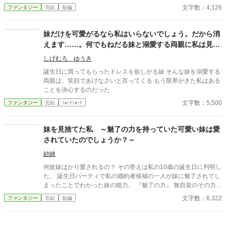
こす。 だから、お父様は森の魔女様に妹の『欲』を取り出 し
文字数：4,126
ファンタジー
完結
短編
かも。 ◇なろうにも上げました。
てもらうことにしたらしいが…。
〜 〜 〜 〜 〜 〜 〜 〜 〜 〜 〜 〜 〜 よくあ
る「欲張りな妹」の欲が消えたら…というお 話です。欲って大
妹だけを可愛がるなら私はいらないでしょう。だから消
事よね？ 読んで頂けたら励みになります！
えます……。何でもねだる妹と溺愛する両親に私は見切
〜 〜 〜 〜 〜 〜 〜 〜 〜 〜 〜 〜 〜 不慣れな
りをつける。
もので、改行が酷いことになっていたので直しました。 ご迷惑お
しげむろ ゆうき
かけしました。
誕生日に買ってもらったドレスを欲しがる妹 そんな妹を溺愛する
両親は、笑顔であげなさいと言ってくる もう限界がきた私はある
ことを決心するのだった
文字数：5,500
ファンタジー
完結
ｼｮｰﾄｼｮｰﾄ
妹を見捨てた私 ～魅了の力を持っていた可愛い妹は愛
されていたのでしょうか？～
紗綺
何故妹ばかり愛されるの？ その答えは私の10歳の誕生日に判明し
た。 誕生日パーティで私の婚約者候補の一人が妹に魅了されてし
まったことでわかった妹の能力。 『魅了の力』 無自覚のその力で
周囲の人間を魅了していた。 お父様お母様が妹を溺愛していたの
文字数：6,322
ファンタジー
完結
短編
も魅了の力に一因があったと。 魅了の力を制御できない妹は魔法
省の管理下に置かれることが決まり、私は祖母の実家に引き取ら
れることになった。 新しい家族はとても優しく、私は妹と比べら