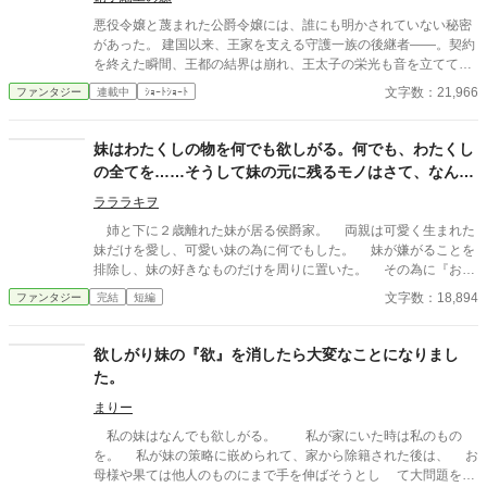
悪役令嬢と蔑まれた公爵令嬢には、誰にも明かされていない秘密
があった。 建国以来、王家を支える守護一族の後継者――。契約
を終えた瞬間、王都の結界は崩れ、王太子の栄光も音を立てて崩
壊する こちらは一挙掲載で一話ですが長目です
文字数：21,966
ファンタジー
連載中
ｼｮｰﾄｼｮｰﾄ
妹はわたくしの物を何でも欲しがる。何でも、わたくし
の全てを……そうして妹の元に残るモノはさて、なんで
しょう？
ラララキヲ
姉と下に２歳離れた妹が居る侯爵家。 両親は可愛く生まれた
妹だけを愛し、可愛い妹の為に何でもした。 妹が嫌がることを
排除し、妹の好きなものだけを周りに置いた。 その為に『お城
のような別邸』を作り、妹はその中でお姫様となった。 姉はそ
文字数：18,894
ファンタジー
完結
短編
のお城には入れない。 本邸で使用人たちに育てられた姉は『次
期侯爵家当主』として恥ずかしくないように育った。 しかしそ
れをお城の窓から妹は見ていて不満を抱く。 妹は騒いだ。 「お
欲しがり妹の『欲』を消したら大変なことになりまし
姉さまズルい！！」 そう言って姉の着ていたドレスや宝石を奪
た。
う。 しかし………… 末娘のお願いがこのままでは叶えられな
いと気付いた母親はやっと重い腰を上げた。愛する末娘の為に母
まりー
親は無い頭を振り絞って素晴らしい方法を見つけた。 それは
私の妹はなんでも欲しがる。 私が家にいた時は私のもの
『悪魔召喚』 悪魔に願い、 妹は『姉の全てを手に入れる』
を。 私が妹の策略に嵌められて、家から除籍された後は、 お
……── ※作中は［姉視点］です。 ※一話が短くブツブツ進みま
母様や果ては他人のものにまで手を伸ばそうとし て大問題を起
す ◇ふんわり世界観。ゆるふわ設定。 ◇ご都合展開。矛盾もある