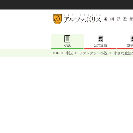
小説
公式漫画
投
TOP
>
小説
>
ファンタジー小説
>
小さな魔法