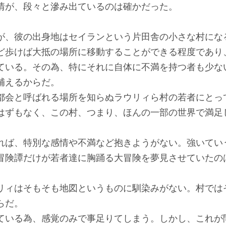
が、段々と滲み出ているのは確かだった。
、彼の出身地はセイランという片田舎の小さな村にな
ど歩けば大抵の場所に移動することができる程度であり
ている。その為、特にそれに自体に不満を持つ者も少な
補えるからだ。
会と呼ばれる場所を知らぬラウリィら村の若者にとっ
はずもなく、この村、つまり、ほんの一部の世界で満足
ば、特別な感情や不満など抱きようがない。強いてい
冒険譚だけが若者達に胸踊る大冒険を夢見させていたの
ィはそもそも地図というものに馴染みがない。村では
らだ。
いる為、感覚のみで事足りてしまう。しかし、これが