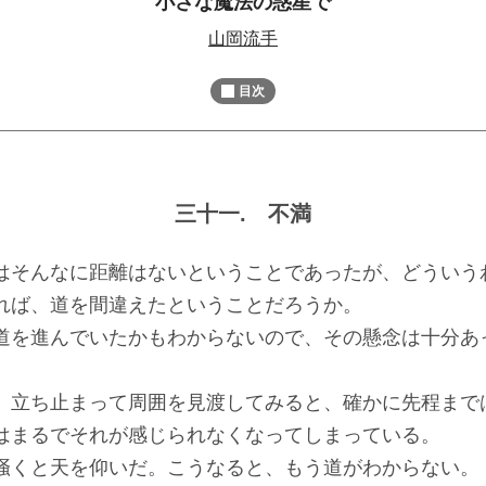
小さな魔法の惑星で
M
山岡流手
u
t
目次
e
三十一. 不満
そんなに距離はないということであったが、どういう
れば、道を間違えたということだろうか。
を進んでいたかもわからないので、その懸念は十分あ
立ち止まって周囲を見渡してみると、確かに先程まで
はまるでそれが感じられなくなってしまっている。
くと天を仰いだ。こうなると、もう道がわからない。