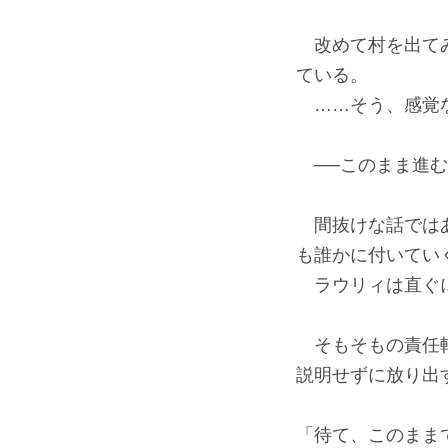
改めて村を出てみ
ている。
……そう、感覚な
──このまま進む
間抜けな話ではあ
も誰かに付いてい
ラウリィは直ぐに
そもそもの責任転
説明せずに放り出
「待て、このまま