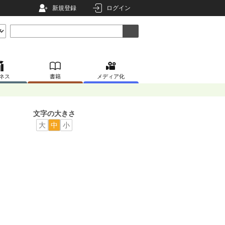
新規登録
ログイン
ネス
書籍
メディア化
文字の大きさ
大
中
小