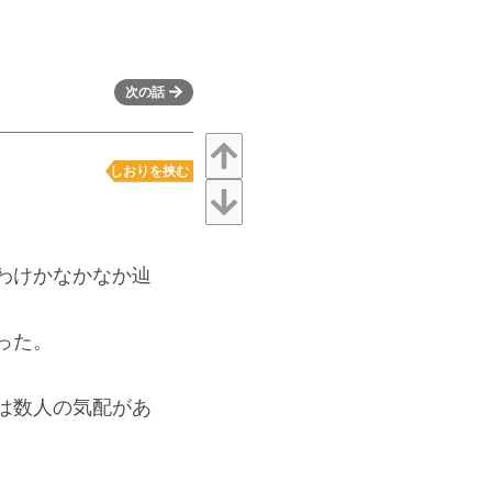
次の話
しおりを挟む
わけかなかなか辿
った。
は数人の気配があ