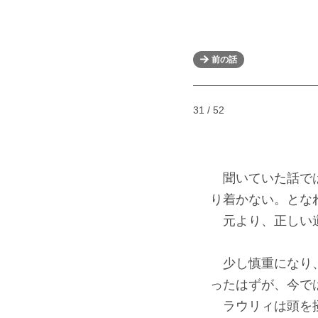
前の話
31 / 52
聞いていた話では
り着かない。とな
元より、正しい道
少し慎重になり、
ったはずが、今で
ラウリィは頭を掻