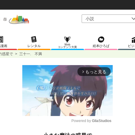
Web
稿漫画
レンタル
絵本ひろば
ビジ
コンテンツ大賞
の惑星で
>
三十一. 不満
もっと見る
arrow_forward_ios
Powered by 
GliaStudios