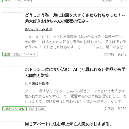
文字数：11,293
どうしよう私、弟にお腹を大きくさせられちゃった！～
弟大好きお姉ちゃんの秘密の悩み～
さいとう みさき
「ま、まさか!?」 あたし三鷹優美（みたかゆうみ）高校一年生。
弟の晴仁（はると）が大好きな普通のお姉ちゃん。 弟とは凄く仲
が良いの！ それはそれはものすごく‥‥‥ 「あん、晴仁いきなり
そんなのお口に入らないよぉ～♡」 そんな関係のあたしたち。 で
文字数：9,943
恋愛
完結
ｼｮｰﾄｼｮｰﾄ
もある日トイレであたしはアレが来そうなのになかなか来ないの
も気にもせずスカートのファスナーを上げると‥‥‥ 「うそっ！
お腹が出て来てる!?」 お姉ちゃんの秘密の悩みです。
ホトラン上位に食い込む、AI（と思われる）作品から学
ぶ傾向と対策
江戸川ばた散歩
タイトル通りなんですが、まあAI小説とアルファという土壌は相
性が良すぎるんですね。 で、駆逐するのはまあ無理でしょう。 と
いうことで、伸びるAI（と思われる）小説から傾向と、そして自
筆系にも生かせること、そしてAIには無理なことに関して。
文字数：5,269
ｴｯｾｲ・ﾉﾝﾌｨｸｼｮﾝ
完結
短編
同じアパートに住む年上未亡人美女は甘すぎる。