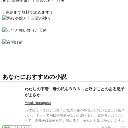
★☆ 悪役令嬢と十三霊の神々 ☆★
↓ 完結まで無料で読めます ↓
あなたにおすすめの小説
わたしの下着 母の私をＢＢＡ～と呼ぶことのある息子
がまさか．．．
MisakiNonagase
39才の母・真知子は息子が私の下着を持ち出していることに気づ
いた。 ネットで同様の事象がないか調べると、案外多いようだ。
さて、真知子は息子を問い詰める？ それとも気づかないふりを
続けてあげるか？ そのほかに外伝も綴りました。
青春
完結
短編