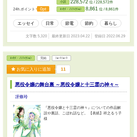
228,572
小説
位 / 228,572件
8,861
0pt
24h.ポイント
位 / 8,861件
ｴｯｾｲ・ﾉﾝﾌｨｸｼｮﾝ
エッセイ
日常
節電
節約
暮らし
文字数 5,320
最終更新日 2023.04.22
登録日 2022.06.29
ｴｯｾｲ・ﾉﾝﾌｨｸｼｮﾝ
完結
ｼｮｰﾄｼｮｰﾄ
お気に入りに追加
11
悪役令嬢の舞台裏 ～悪役令嬢と十三霊の神々～
冴條玲
『悪役令嬢と十三霊の神々』についての作品解
説や裏話、こぼれ話など。 【表紙】祥之るう子
様