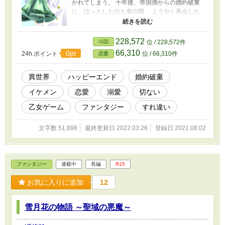
かれてしまう。 十年後、帝国側からの婚約破棄
に、ほっとしたのも束の間。 ようやく再会した
エトランジュと結ばれるチャンスは、再会から
わずか数日。 手が届かない世界に旅立ってしま
う直前のエトランジュ、そうとは知らないガゼ
228,572
小説
位 / 228,572件
ルは―― ＊＊――＊――＊＊ 『悪役令嬢と十
66,310
0pt
24h.ポイント
位 / 66,310件
恋愛
三霊の神々』シリーズの次世代編です。平和な
世界で繰り広げられる乙女ゲーム。 世の中に
絶えて桜の なかりせば 春の心は のどけから
異世界
ハッピーエンド
婚約破棄
まし 世界は平和でも、人の心まで平和だとは限
イケメン
恋愛
溺愛
切ない
らないようです。
乙女ゲーム
ファンタジー
すれ違い
文字数 51,898
最終更新日 2022.03.26
登録日 2021.08.02
ファンタジー
連載中
長編
R15
お気に入りに追加
12
雪月花の物語 ～聖域の悪魔～