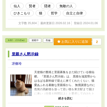
ければなんでもできる」って、どゆこと？ な
んでもできればお金はいらない、と主張しよう
仙人
賢者
隠者
無敵の人
として、なんか間違った？ いいえ、お金さえ
ひきこもり
猫
哲学
自立と自律
なければなんでもできるんですよ？ ヒント
【無敵の人】
文字数 35,604
最終更新日 2026.02.16
登録日 2024.01.06
ｴｯｾｲ・ﾉﾝﾌｨｸｼｮﾝ
連載中
長編
お気に入りに追加
2
里親さん黙示録
冴條玲
天使猫の繁殖と里親募集をまだ続けている猫仙
郷。 『里親さん黙示録』は、 黒猫を滋賀県から
はるばる新幹線で迎えに来てくれたくらい、猫
愛あふれる素敵な里親様から、 無償譲渡なのに
危篤の高齢猫を放って若い猫を東京駅まで届け
に来い（往復６時間以上）と要求してのけたト
ンデモ里親様まで、 応募してきた、良い意味で
も悪い意味でも驚くべき里親様がたの、ふるま
いの記録です。 これから猫を迎える方々が、 素