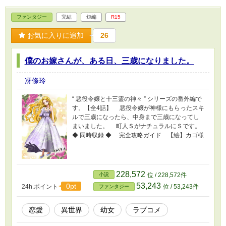
ファンタジー
完結
短編
R15
お気に入りに追加
26
僕のお嫁さんが、ある日、三歳になりました。
冴條玲
“ 悪役令嬢と十三霊の神々 ” シリーズの番外編で
す。【全4話】 悪役令嬢が神様にもらったスキ
ルで三歳になったら、中身まで三歳になってし
まいました。 町人ＳがナチュラルにＳです。
◆ 同時収録 ◆ 完全攻略ガイド 【絵】カゴ様
228,572
小説
位 / 228,572件
53,243
0pt
24h.ポイント
位 / 53,243件
ファンタジー
恋愛
異世界
幼女
ラブコメ