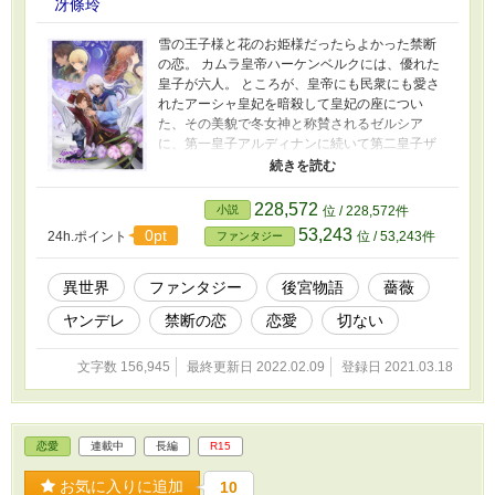
冴條玲
雪の王子様と花のお姫様だったらよかった禁断
の恋。 カムラ皇帝ハーケンベルクには、優れた
皇子が六人。 ところが、皇帝にも民衆にも愛さ
れたアーシャ皇妃を暗殺して皇妃の座につい
た、その美貌で冬女神と称賛されるゼルシア
に、第一皇子アルディナンに続いて第二皇子ザ
ルマークまでもが暗殺されてしまう。 物語の主
人公である第五皇子ゼルダは皇妃ゼルシアを糾
弾するが、皇帝ハーケンベルクはゼルダの訴え
228,572
小説
位 / 228,572件
を退けた。 そればかりか、次の皇太子は第三皇
53,243
0pt
24h.ポイント
位 / 53,243件
ファンタジー
子クローヴィンスと第四皇子ヴァン・ガーディ
ナに領地を与えて治めさせ、二年後、よく治め
た方に定めると宣言したのだ。 あまつさえ、ゼ
異世界
ファンタジー
後宮物語
薔薇
ルシアの皇子であるヴァン・ガーディナに仕え
ヤンデレ
禁断の恋
恋愛
切ない
ることを強いられたゼルダは強く反発するが
――？ ** * ** * ** 叶わぬ願いを胸に、ひとりの皇
子は、真実の記憶を永遠に忘却することを願っ
文字数 156,945
最終更新日 2022.02.09
登録日 2021.03.18
た。 たとえ、辛く悲しい記憶でも、ひとりの皇
子は、真実を決して忘れないことを、その魂に
誓った。 対極の皇子たちが織り成す物語が、
今、カムラ帝国を揺るがす――！
恋愛
連載中
長編
R15
お気に入りに追加
10