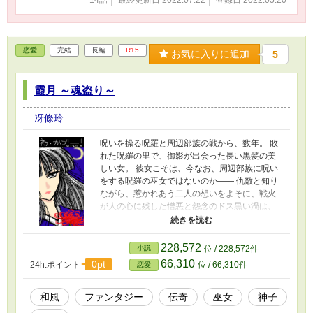
14話
最終更新日 2022.07.22
登録日 2022.05.20
恋愛
完結
長編
R15
お気に入りに追加
5
霞月 ～魂盗り～
冴條玲
呪いを操る呪羅と周辺部族の戦から、数年。 敗
れた呪羅の里で、御影が出会った長い黒髪の美
しい女。 彼女こそは、今なお、周辺部族に呪い
をする呪羅の巫女ではないのか―― 仇敵と知り
ながら、惹かれあう二人の想いをよそに、戦火
が人の心に残した憎悪と怨念のドス黒い渦は、
遂に、朱羅の神を祟りとなしてしまうのだっ
た。
228,572
小説
位 / 228,572件
66,310
0pt
24h.ポイント
位 / 66,310件
恋愛
和風
ファンタジー
伝奇
巫女
神子