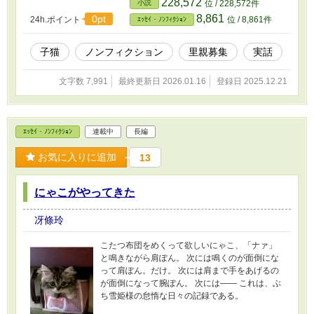
228,572
小説
位 / 228,572件
敵な里親様の深い猫愛を見習い、猫愛皆無のト
8,861
0pt
24h.ポイント
位 / 8,861件
ｴｯｾｲ・ﾉﾝﾌｨｸｼｮﾝ
ンデモ里親様を反面教師に、 新たなる『素敵な
里親様』になってくれることを願って。
子猫
ノンフィクション
里親募集
実話
文字数 7,991
最終更新日 2026.01.16
登録日 2025.12.21
ｴｯｾｲ・ﾉﾝﾌｨｸｼｮﾝ
連載中
長編
お気に入りに追加
13
にゃこがやってきた
冴條玲
こたつ布団をめくって欲しいにゃこ、「ナァ」
と鳴きながら肩ぽん。 次には鳴くのが面倒にな
って肩ぽん。だけ。 次には肩まで手をあげるの
が面倒になって腕ぽん。 次には―― これは、ぶ
ち雪姫様の怠惰な日々の記録である。