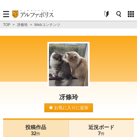
TOP
>
冴條玲
>
Webコンテンツ
冴條玲
お気に入りに追加
投稿作品
近況ボード
32
7
件
件