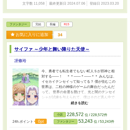
文字数 11,058
最終更新日 2024.07.06
登録日 2023.03.20
ファンタジー
完結
長編
R15
お気に入りに追加
34
サイファ ～少年と舞い降りた天使～
冴條玲
今、勇者でも転生者でもない町人Ｓが邪神と相
対する――！ ＊＊――＊――＊＊ みんなは、
イセカイテンセイって知ってる？ 僕が住むこの
世界は、二柱の神様のゲームの舞台だったんだ
って。 世界の命運を懸けて、光と闇のテンセイ
シャが試練を与えられて、僕はそのど真ん中で
巻き込まれていたらしいんだけど。 僕がそれを
知ることは、死ぬまで、なかったんだ。 知らな
いうちに、僕が二つの世界を救ってたなんてこ
228,572
小説
位 / 228,572件
とも。 だけど、僕にとって大切なことは、僕の
53,243
0pt
24h.ポイント
位 / 53,243件
ファンタジー
ただ一人の女の子が、死が二人をわかつまで、
ずっと、幸せそうな笑顔で僕の傍にいてくれた