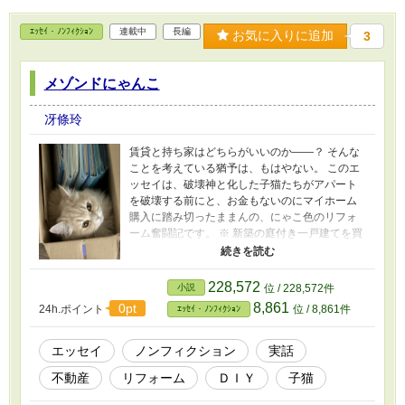
くなんて思いもよらなかった神様の本命は、実
は、京奈ではなく雪乃。 二万年前に主神と魔
ｴｯｾｲ・ﾉﾝﾌｨｸｼｮﾝ
連載中
長編
神、二柱の神が始めた賭けの決着をつけるべ
お気に入りに追加
3
く、雪乃に白羽の矢が立てられたのだ。 だがし
かし、お人好しな雪乃は故国の人々も敵国の
メゾンドにゃんこ
人々も守ろうと、ナイトメアモードに突入して
しまう。 神様は、一人の少女を徹底的に破壊し
尽くす残酷物語になんてしたくないのに――
冴條玲
【表紙】なかいのぶ様
賃貸と持ち家はどちらがいいのか――？ そんな
ことを考えている猶予は、もはやない。 このエ
ッセイは、破壊神と化した子猫たちがアパート
を破壊する前にと、お金もないのにマイホーム
購入に踏み切ったままんの、にゃこ色のリフォ
ーム奮闘記です。 ※ 新築の庭付き一戸建てを買
うお金などないので、タダ同然の古家を買っ
て、経験ゼロのド素人がＤＩＹでフルリフォー
ムという暴挙に出た、その結末は――!?
228,572
小説
位 / 228,572件
8,861
0pt
24h.ポイント
位 / 8,861件
ｴｯｾｲ・ﾉﾝﾌｨｸｼｮﾝ
エッセイ
ノンフィクション
実話
不動産
リフォーム
ＤＩＹ
子猫