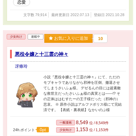
恋愛
文字数 79,914
最終更新日 2022.07.13
登録日 2021.10.28
少女向け
連載中
お気に入りに追加
10
悪役令嬢と十三霊の神々
冴條玲
小説『悪役令嬢と十三霊の神々』にて、ただの
モブキャラでありながら邪神を圧倒、撤退させ
てしまうさいふぁ様。 デゼるんの目には超素敵
な救世主だったさいふぁ様の真実とは――!? そ
の正体ははむすたーの王子様だった（邪神の）
悲哀。 ※ 原作小説はアルファポリス様にて完結
済です。 【表紙・裏表紙】なかいのぶ様
8,549
一般漫画
位 / 8,549件
1,153
0pt
24h.ポイント
位 / 1,153件
少女向け