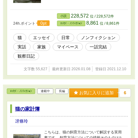
228,572
小説
位 / 228,572件
8,861
0pt
24h.ポイント
位 / 8,861件
ｴｯｾｲ・ﾉﾝﾌｨｸｼｮﾝ
猫
エッセイ
日常
ノンフィクション
実話
家族
マイペース
一話完結
観察日記
文字数 55,627
最終更新日 2026.01.08
登録日 2021.12.10
ｴｯｾｲ・ﾉﾝﾌｨｸｼｮﾝ
連載中
長編
お気に入りに追加
6
猫の家計簿
冴條玲
こちらは、猫の飼育方法について解説する実用
書です。 飼育方法についての情報そのものはち