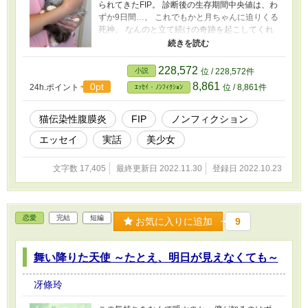
られてきたFIP。 診断後の生存期間中央値は、わ
ずか9日間…。 これでもかと月ちゃんに迫りくる
死神。 なんのと立て続けの奇跡を起こしてくれ
る神様。 どういう確率でこんなことが起きるん
だという、ものすごい経過を経て、 FIPの猫を寛
解させた実績のある動物病院に辿り着きまし
228,572
小説
位 / 228,572件
た。 最善は尽くしました。 あと、飼い主にでき
8,861
0pt
24h.ポイント
位 / 8,861件
ｴｯｾｲ・ﾉﾝﾌｨｸｼｮﾝ
ることは、高額な治療費を工面し、祈ることの
み――
猫伝染性腹膜炎
FIP
ノンフィクション
エッセイ
実話
美少女
文字数 17,405
最終更新日 2022.11.30
登録日 2022.10.23
恋愛
完結
短編
お気に入りに追加
9
舞い降りた天使 ～たとえ、明日が見えなくても～
冴條玲