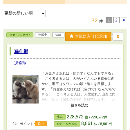
32
1
2
件
ｴｯｾｲ・ﾉﾝﾌｨｸｼｮﾝ
連載中
短編
お気に入りに追加
6
猫仙郷
冴條玲
「お金さえあれば（他力で）なんでもできる」
こう考える人は、人がたくさんいる都会に向
かい、帝王（タワマンの最上階）を目指しま
す。 「お金さえなければ（自力で）なんでもで
きる」 こう考える人は、人里離れた山奥に向
かい、仙人（深山の高嶺）を目指します。 お
金とは、他人に何かをしてもらうためにあるも
の。 他人に何かをしてもらわなくても、なん
でもできれば、お金がいらなくなる。 だか
228,572
小説
位 / 228,572件
ら、古今東西、仙人や賢者は人里離れた山奥に
8,861
0pt
24h.ポイント
位 / 8,861件
ｴｯｾｲ・ﾉﾝﾌｨｸｼｮﾝ
隠棲している―― だとしても、「お金さえな