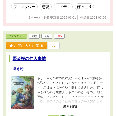
ファンタジー
恋愛
コメディ
ほっこり
3ページ
最終更新日 2022.06.01
登録日 2021.07.06
ファンタジー
完結
長編
R15
お気に入りに追加
27
賢者様の仲人事情
冴條玲
もし、自分の家の庭に見知らぬ他人が死体を持
ち込んでいたとしたらどうだろう？ その日、テ
ィリスはまさにそういう場面に遭遇した。 持ち
込まれたのは死体よりもタチの悪いもの。 動く
死体、ゾンビだった。 ＊＊ーー＊ーー＊＊ か
たや、男の子のように振る舞うのが大好きな可
愛らしい姫君。 かたや、愛すべき死霊術師な皇
太子。 大賢者ロズ様の「そんな二人にふつうの
恋を」計画は成功なるのか――？