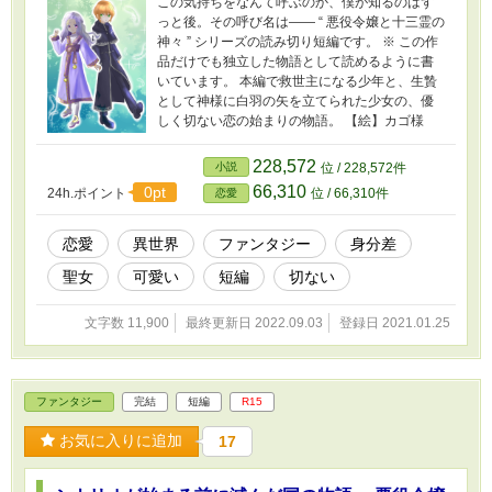
この気持ちをなんて呼ぶのか、僕が知るのはず
っと後。その呼び名は―― “ 悪役令嬢と十三霊の
神々 ” シリーズの読み切り短編です。 ※ この作
品だけでも独立した物語として読めるように書
いています。 本編で救世主になる少年と、生贄
として神様に白羽の矢を立てられた少女の、優
しく切ない恋の始まりの物語。 【絵】カゴ様
228,572
小説
位 / 228,572件
66,310
0pt
24h.ポイント
位 / 66,310件
恋愛
恋愛
異世界
ファンタジー
身分差
聖女
可愛い
短編
切ない
文字数 11,900
最終更新日 2022.09.03
登録日 2021.01.25
ファンタジー
完結
短編
R15
お気に入りに追加
17