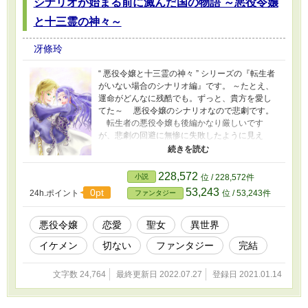
シナリオが始まる前に滅んだ国の物語 ～悪役令嬢
と十三霊の神々～
冴條玲
“ 悪役令嬢と十三霊の神々 ” シリーズの『転生者
がいない場合のシナリオ編』です。 ～たとえ、
運命がどんなに残酷でも。ずっと、貴方を愛し
てた～ 悪役令嬢のシナリオなので悲劇です。
転生者の悪役令嬢も後編かなり厳しいです
が、悲劇の回避に無惨に失敗したように見え
て、まるきり救いのないシナリオを、優しく甘
く、救いのあるシナリオに諦めずに書き換えて
いきます。 各方面の登場人物がシナリオ通り
228,572
小説
位 / 228,572件
の不幸に陥らないように、悪役令嬢も神様もす
53,243
0pt
24h.ポイント
位 / 53,243件
ファンタジー
ごく頑張ります。 悪役令嬢が運命に抵抗しな
ければ『こう』なっていた、神々の祝福をもっ
て書き換えるためのシナリオ編です。 【表紙】
悪役令嬢
恋愛
聖女
異世界
祥之るう子様 【挿絵】カゴ様 ※ 星ロマのシナ
イケメン
切ない
ファンタジー
完結
リオは悪役と脇役に残酷極まりないのでご注意
下さい。 ※ エンディングはヒロインの攻略によ
って分岐します。
文字数 24,764
最終更新日 2022.07.27
登録日 2021.01.14