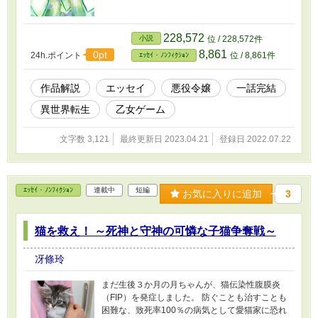
228,572
小説
位 / 228,572件
8,861
0pt
24h.ポイント
位 / 8,861件
ｴｯｾｲ・ﾉﾝﾌｨｸｼｮﾝ
作品解説
エッセイ
悪役令嬢
一話完結
異世界転生
乙女ゲーム
文字数 3,121
最終更新日 2023.04.21
登録日 2022.07.22
ｴｯｾｲ・ﾉﾝﾌｨｸｼｮﾝ
連載中
短編
お気に入りに追加
3
猫を救え！ ～死神と守神の可憐な子猫争奪戦～
冴條玲
まだ生後３か月の月ちゃんが、猫伝染性腹膜炎
（FIP）を発症しました。 防ぐことも治すことも
困難な、致死率100％の病気として愛猫家に恐れ