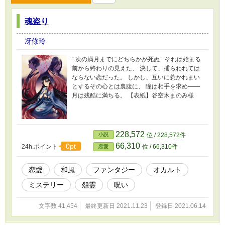
魂盗り
冴條玲
“ 次の満月までにどちらかが死ぬ ” それは始まる
前から終わりの見えた、 決して、捕らわれては
ならない恋だった。 しかし、互いに惹かれまい
とするその心とは裏腹に、 瞳は相手を求め――
月は残酷に満ちる。 【表紙】谷空木まのみ様
228,572
小説
位 / 228,572件
66,310
0pt
24h.ポイント
位 / 66,310件
恋愛
恋愛
和風
ファンタジー
オカルト
ミステリー
怨霊
呪い
文字数 41,454
最終更新日 2021.11.23
登録日 2021.06.14