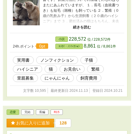
またにあふれていますが、 １．長毛（血統書つ
き）も短毛（雑種）も飼っている ２．繁殖（０
歳の乳飲み子）から生涯飼養（２０歳のハイシ
ニア）まで ３．避妊済みの猫はもちろん、未去
勢未避妊の猫も ４．外に出る猫のウソホント
５．多頭飼い事件簿 これらを『実体験をもと
に』解説した情報はほとんどないと思います。
228,572
小説
位 / 228,572件
なぜって、これらを全部、豊富に経験するの、
8,861
0pt
24h.ポイント
位 / 8,861件
ｴｯｾｲ・ﾉﾝﾌｨｸｼｮﾝ
超たいへんですからね！ 猫の専門家を自認する
人達ほど、ケージ飼いの経験しかありません。
専門家を名乗るほどたくさんの猫と関わるため
実用書
ノンフィクション
子猫
には、１頭１頭の猫にリソースを割けませんか
ハイシニア
猫
お見合い
繁殖
ら。 もっと、素朴な飼い主目線で。 もっと、純
粋な猫愛で。 そして、もっと、リーズナブル
里親募集
にゃんにゃん
飼育費用
に！（笑） お金にならない情報を無料で提供す
る人は多くありません。 そのため、ネットで検
文字数 10,595
最終更新日 2024.11.13
登録日 2024.10.21
索すると、高品質だけどお金のかかる飼育方法
の解説情報がズラリと並びます。 このご時世、
そんなにお金をかけられない愛猫家の皆さんも
多いですよね。 そんな皆さんの、強い味方にな
恋愛
完結
長編
R15
れれば幸いです。
お気に入りに追加
128