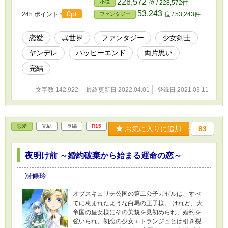
228,572
小説
位 / 228,572件
53,243
0pt
24h.ポイント
位 / 53,243件
ファンタジー
恋愛
異世界
ファンタジー
少女剣士
ヤンデレ
ハッピーエンド
両片思い
完結
文字数 142,922
最終更新日 2022.04.01
登録日 2021.03.11
恋愛
完結
長編
R15
お気に入りに追加
83
夜明け前 ～婚約破棄から始まる運命の恋～
冴條玲
オプスキュリテ公国の第二公子ガゼルは、すべ
てに恵まれたような白馬の王子様。 けれど、大
帝国の皇女様にその美貌を見初められ、婚約を
強いられ、初恋の少女エトランジュとは引き裂