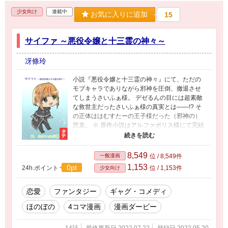
少女向け
連載中
お気に入りに追加
15
サイファ ～悪役令嬢と十三霊の神々～
冴條玲
小説『悪役令嬢と十三霊の神々』にて、ただの
モブキャラでありながら邪神を圧倒、撤退させ
てしまうさいふぁ様。 デゼるんの目には超素敵
な救世主だったさいふぁ様の真実とは――!? そ
の正体ははむすたーの王子様だった（邪神の）
悲哀。 ※ 原作小説はアルファポリス様にて完結
済です。 ※ 同内容の漫画を投稿済ですが、４コ
マ形式なので、なるべくタテに読んで欲しいと
ころ、投稿後にタテ漫画に変更することは現状
8,549
一般漫画
位 / 8,549件
できないみたいだったので、再投稿となりま
1,153
0pt
24h.ポイント
位 / 1,153件
少女向け
す。（リンクやブクマの都合でヨコ漫画も現状
では残しています） ※ アルファポリス様へ。タ
テ漫画投稿機能の実装、ありがとうございます✨
恋愛
ファンタジー
ギャグ・コメディ
【表紙・裏表紙】なかいのぶ様
ほのぼの
4コマ漫画
漫画ダービー