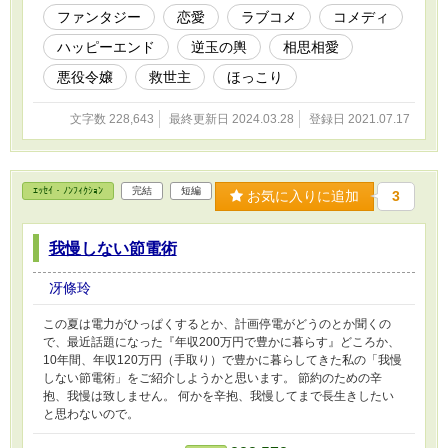
ということ。 愛しい人達を、僕もまた助けても
ファンタジー
恋愛
ラブコメ
コメディ
らいながら、きちんと守れたということ。 僕
ハッピーエンド
逆玉の輿
相思相愛
は、みんな、大好きだったから。 たとえ、僕が
町人Ｓっていう、モブキャラにすぎなかったと
悪役令嬢
救世主
ほっこり
しても。 僕はこの世界に生まれて、みんなに出
会えて、幸せだったし、楽しかったよ。 もしか
文字数 228,643
最終更新日 2024.03.28
登録日 2021.07.17
したら、あなたも、知らないうちに神様のゲー
ムに巻き込まれて、知らないうちに世界を救っ
ているかもしれないね。
ｴｯｾｲ・ﾉﾝﾌｨｸｼｮﾝ
完結
短編
お気に入りに追加
3
我慢しない節電術
冴條玲
この夏は電力がひっぱくするとか、計画停電がどうのとか聞くの
で、最近話題になった『年収200万円で豊かに暮らす』どころか、
10年間、年収120万円（手取り）で豊かに暮らしてきた私の「我慢
しない節電術」をご紹介しようかと思います。 節約のための辛
抱、我慢は致しません。 何かを辛抱、我慢してまで長生きしたい
と思わないので。