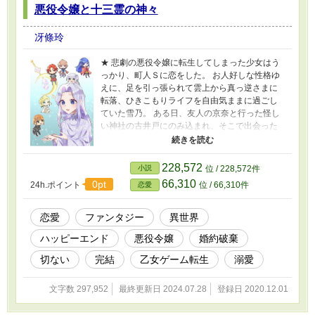
悪役令嬢と十三霊の神々
冴條玲
★ 悲劇の悪役令嬢に転生してしまった少女はう
っかり、町人Ｓに恋をした。 お人好しな性格ゆ
えに、足を引っ張られて雲上から真っ逆さまに
転落、ひきこもりライフを自由気ままに過ごし
ていた雪乃。 ある日、友人の京奈と行った怪し
い神社の古井戸にのみ込まれ、そこで出会った
神様との交渉の後、京奈のための乙女ゲーの世
界に転送されてしまう。 悪役令嬢デゼルとして
転生した雪乃は、闇の聖女の力を解放するため
228,572
小説
位 / 228,572件
の洗礼を受けた七歳の日に、前世（死んでな
66,310
0pt
24h.ポイント
位 / 66,310件
恋愛
い）の記憶を思い出し、七歳では理解できなか
った、ゲーム的には無名の町人サイファの立ち
居振る舞いに惚れ込むが、このままでは悪役令
恋愛
ファンタジー
異世界
嬢の故郷は三年後には滅ぼされてしまう。 悪役
ハッピーエンド
悪役令嬢
婚約破棄
令嬢は主役じゃないから、悲劇を回避できるよ
うな年齢設定になっていないのだ。 いくらゲー
切ない
完結
乙女ゲーム転生
溺愛
ムのシナリオを知っていたって、十歳になる前
にこの流れを止めるなんてことができるのか
文字数 297,952
最終更新日 2024.07.28
登録日 2020.12.01
――!? 何を隠そう、こんな展開、神様だって想
定外。 悪役令嬢がよもや十歳で戦争の阻止に動