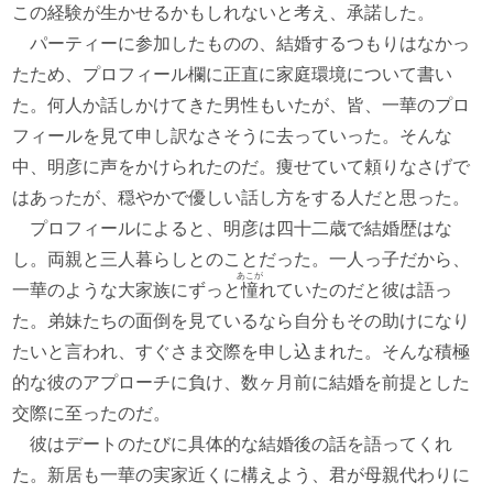
この経験が生かせるかもしれないと考え、承諾した。
パーティーに参加したものの、結婚するつもりはなかっ
たため、プロフィール欄に正直に家庭環境について書い
た。何人か話しかけてきた男性もいたが、皆、一華のプロ
フィールを見て申し訳なさそうに去っていった。そんな
中、明彦に声をかけられたのだ。痩せていて頼りなさげで
はあったが、穏やかで優しい話し方をする人だと思った。
プロフィールによると、明彦は四十二歳で結婚歴はな
し。両親と三人暮らしとのことだった。一人っ子だから、
あこが
一華のような大家族にずっと
憧
れていたのだと彼は語っ
た。弟妹たちの面倒を見ているなら自分もその助けになり
たいと言われ、すぐさま交際を申し込まれた。そんな積極
的な彼のアプローチに負け、数ヶ月前に結婚を前提とした
交際に至ったのだ。
彼はデートのたびに具体的な結婚後の話を語ってくれ
た。新居も一華の実家近くに構えよう、君が母親代わりに