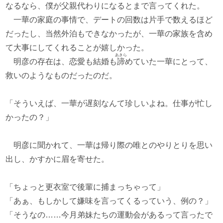
なるなら、僕が父親代わりになるとまで言ってくれた。
一華の家庭の事情で、デートの回数は片手で数えるほど
だったし、当然外泊もできなかったが、一華の家族を含め
て大事にしてくれることが嬉しかった。
あきら
明彦の存在は、恋愛も結婚も
諦
めていた一華にとって、
救いのようなものだったのだ。
「そういえば、一華が遅刻なんて珍しいよね。仕事が忙し
かったの？」
明彦に聞かれて、一華は帰り際の唯とのやりとりを思い
出し、かすかに眉を寄せた。
「ちょっと更衣室で後輩に捕まっちゃって」
「あぁ、もしかして嫌味を言ってくるっていう、例の？」
「そうなの……今月弟妹たちの運動会があるって言ったで