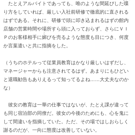
たとえアルバイトであっても、唯のような間延びした
喋
り方をしていれば、厳しい入社前研修で徹底的に直される
はずである。それに、研修で頭に叩き込まれるはずの館内
店舗の営業時間や場所すら頭に入っておらず、さらにＶＩ
こ
Ｐのお客様相手に
媚
びを売るような態度も目につき、何度
か言葉遣いと共に指摘をした。
（うちのホテルって従業員教育はかなり厳しいはずだし、
マネージャーからも注意されてるはず。あまりにもひどい
と退職勧告もありえるって知ってるよね……大丈夫なのか
な）
彼女の教育は一華の仕事ではないが、たとえ課が違って
も同じ宿泊部の同僚だ。彼女の今後のためにも、心を鬼に
して間違いを指摘していた。ただ、その場ではしおらしく
謝るのだが、一向に態度は改善していない。