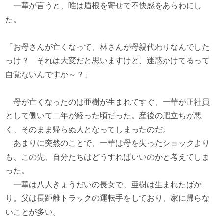
一華が言うと、唯は眉根を寄せて不快感をあらわにし
た。
「お母さんが亡くなって、林さんが母親代わりなんでした
っけ？ それは大変だと思いますけど、迷惑かけてるって
自覚ないんですか～？」
母が亡くなったのは亜樹が生まれてすぐ、一華が正社員
として働いて二年が経った頃だった。産後の肥立ちが悪
く、そのまま帰らぬ人となってしまったのだ。
あまりに突然のことで、一華は母を失ったショックより
も、この先、自分たちはどうすればいいのかと考えてしま
った。
一華は八人きょうだいの長女で、亜樹は生まれたばか
り。父は長距離トラックの運転手をしており、家に帰らな
いことが多い。