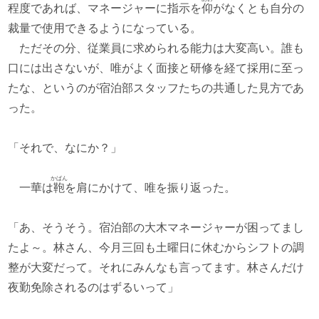
程度であれば、マネージャーに指示を
仰
がなくとも自分の
裁量で使用できるようになっている。
ただその分、従業員に求められる能力は大変高い。誰も
口には出さないが、唯がよく面接と研修を経て採用に至っ
たな、というのが宿泊部スタッフたちの共通した見方であ
った。
「それで、なにか？」
かばん
一華は
鞄
を肩にかけて、唯を振り返った。
「あ、そうそう。宿泊部の大木マネージャーが困ってまし
たよ～。林さん、今月三回も土曜日に休むからシフトの調
整が大変だって。それにみんなも言ってます。林さんだけ
夜勤免除されるのはずるいって」