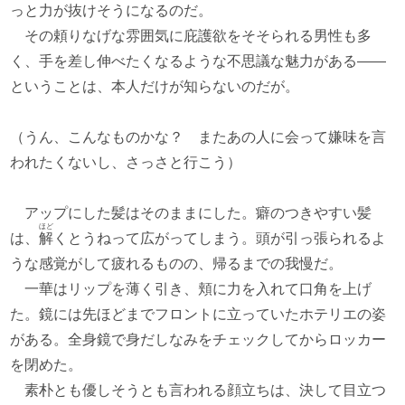
っと力が抜けそうになるのだ。
その頼りなげな雰囲気に庇護欲をそそられる男性も多
く、手を差し伸べたくなるような不思議な魅力がある――
ということは、本人だけが知らないのだが。
（うん、こんなものかな？ またあの人に会って嫌味を言
われたくないし、さっさと行こう）
アップにした髪はそのままにした。癖のつきやすい髪
ほど
は、
解
くとうねって広がってしまう。頭が引っ張られるよ
うな感覚がして疲れるものの、帰るまでの我慢だ。
一華はリップを薄く引き、頬に力を入れて口角を上げ
た。鏡には先ほどまでフロントに立っていたホテリエの姿
がある。全身鏡で身だしなみをチェックしてからロッカー
を閉めた。
素朴とも優しそうとも言われる顔立ちは、決して目立つ