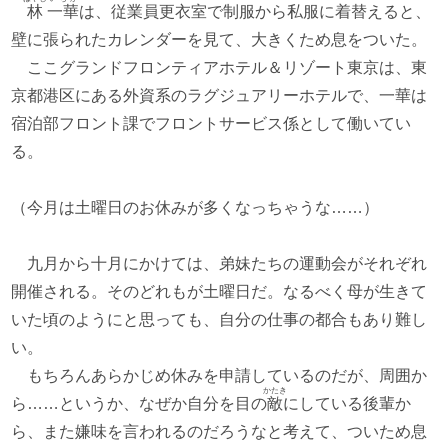
林
一華
は、従業員更衣室で制服から私服に着替えると、
壁に張られたカレンダーを見て、大きくため息をついた。
ここグランドフロンティアホテル＆リゾート東京は、東
京都港区にある外資系のラグジュアリーホテルで、一華は
宿泊部フロント課でフロントサービス係として働いてい
る。
（今月は土曜日のお休みが多くなっちゃうな……）
九月から十月にかけては、弟妹たちの運動会がそれぞれ
開催される。そのどれもが土曜日だ。なるべく母が生きて
いた頃のようにと思っても、自分の仕事の都合もあり難し
い。
もちろんあらかじめ休みを申請しているのだが、周囲か
かたき
ら……というか、なぜか自分を目の
敵
にしている後輩か
ら、また嫌味を言われるのだろうなと考えて、ついため息