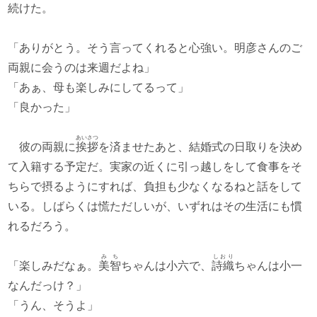
続けた。
「ありがとう。そう言ってくれると心強い。明彦さんのご
両親に会うのは来週だよね」
「あぁ、母も楽しみにしてるって」
「良かった」
あいさつ
彼の両親に
挨拶
を済ませたあと、結婚式の日取りを決め
て入籍する予定だ。実家の近くに引っ越しをして食事をそ
ちらで摂るようにすれば、負担も少なくなるねと話をして
いる。しばらくは慌ただしいが、いずれはその生活にも慣
れるだろう。
みち
しおり
「楽しみだなぁ。
美智
ちゃんは小六で、
詩織
ちゃんは小一
なんだっけ？」
「うん、そうよ」