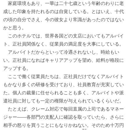
家庭環境もあり、一華は二十七歳という年齢のわりに老
成した印象を持たれるのは自覚している。とはいえ、十代
の頃の自分でさえ、今の彼女より常識があったのではない
かと思う。
このホテルでは、世界各国どの支店においてもアルバイ
ト、正社員関係なく、従業員の満足度を大事にしている。
アルバイトだからといって冷遇されないし、時給もい
い。正社員になればキャリアアップを望め、給料が格段に
アップする。
ここで働く従業員たちは、正社員だけでなくアルバイト
もかなり多くの研修を受けており、社員教育が充実してい
た。個人の裁量に任せられることも多く、アルバイトや派
遣社員に対しても一定の権限が与えられているくらいだ。
たとえば、クレーム対応で毎回直属の上司であるマネー
ジャー――各部門の支配人に確認を取っていたら、さらに
相手の怒りを買うことにもなりかねない。そのため十万円
あお