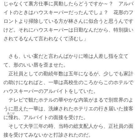
じゃなくて裏方仕事に異動したらどうですか～？ アルバ
イトのときはハウスキーパーだったんでしょ？ 花形のフ
ロントより掃除している方が林さんに似合うと思うんです
けど。それにハウスキーパーは日勤なんだから、特別扱い
されてるなんて言われなくて済むし」
さも、いい案だと言わんばかりに唯は人差し指を立て
て、形のいい唇を歪ませた。
正社員としての勤続年数は五年になるが、少しでも家計
の助けになればと、一華は高校生のころからこのホテルで
ハウスキーパーのアルバイトをしていた。
テレビで観たホテルの華やかな内装がまるで別世界のよ
うに思えた一華は、洗練されたホテリエの行き届いた接客
あこが
に
憧
れ、アルバイトの面接を受けた。
そして大学三年の時、当時の総支配人から、正社員の面
接を受けてみないかと打診されたのだ。