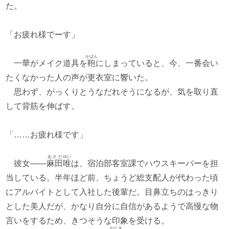
た。
「お疲れ様でーす」
かばん
一華がメイク道具を
鞄
にしまっていると、今、一番会い
たくなかった人の声が更衣室に響いた。
思わず、がっくりとうなだれそうになるが、気を取り直
して背筋を伸ばす。
「……お疲れ様です」
あさだ
ゆい
彼女――
麻田
唯
は、宿泊部客室課でハウスキーパーを担
当している。半年ほど前、ちょうど総支配人が代わった頃
にアルバイトとして入社した後輩だ。目鼻立ちのはっきり
とした美人だが、かなり自分に自信があるようで高慢な物
言いをするため、きつそうな印象を受ける。
かたき