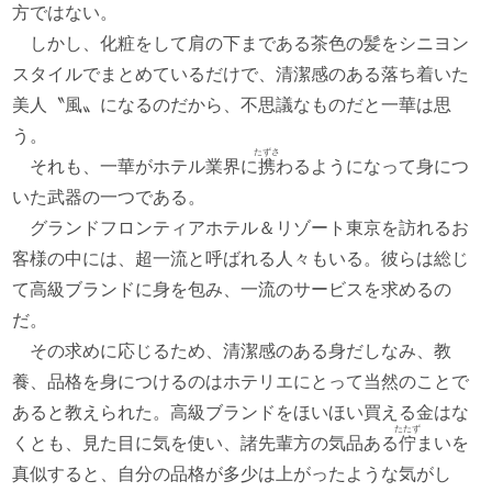
方ではない。
しかし、化粧をして肩の下まである茶色の髪をシニヨン
スタイルでまとめているだけで、清潔感のある落ち着いた
美人〝風〟になるのだから、不思議なものだと一華は思
う。
たずさ
それも、一華がホテル業界に
携
わるようになって身につ
いた武器の一つである。
グランドフロンティアホテル＆リゾート東京を訪れるお
客様の中には、超一流と呼ばれる人々もいる。彼らは総じ
て高級ブランドに身を包み、一流のサービスを求めるの
だ。
その求めに応じるため、清潔感のある身だしなみ、教
養、品格を身につけるのはホテリエにとって当然のことで
あると教えられた。高級ブランドをほいほい買える金はな
たたず
くとも、見た目に気を使い、諸先輩方の気品ある
佇
まいを
真似すると、自分の品格が多少は上がったような気がし