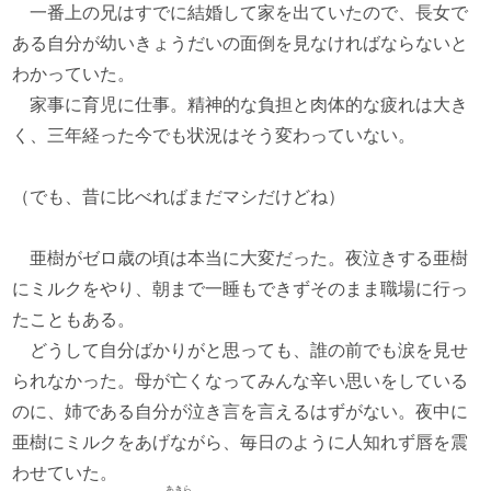
一番上の兄はすでに結婚して家を出ていたので、長女で
ある自分が幼いきょうだいの面倒を見なければならないと
わかっていた。
家事に育児に仕事。精神的な負担と肉体的な疲れは大き
く、三年経った今でも状況はそう変わっていない。
（でも、昔に比べればまだマシだけどね）
亜樹がゼロ歳の頃は本当に大変だった。夜泣きする亜樹
にミルクをやり、朝まで一睡もできずそのまま職場に行っ
たこともある。
どうして自分ばかりがと思っても、誰の前でも涙を見せ
られなかった。母が亡くなってみんな辛い思いをしている
のに、姉である自分が泣き言を言えるはずがない。夜中に
亜樹にミルクをあげながら、毎日のように人知れず唇を震
わせていた。
あきら