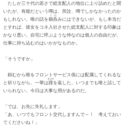
たしか三十代の若さで総支配人の地位に上り詰めたと聞
いたが、有能だという噂は、所詮、噂でしかなかったのか
うの
もしれない。唯の話を
鵜呑
みにはできないが、もし本当だ
とすれば、彼女をコネ入社させた総支配人に対する印象は
かなり悪い。自宅に呼ぶような仲なのは個人の自由だが、
仕事に持ち込むのはいかがなものか。
「そうですか」
頼むから唯をフロントサービス係には配属してくれるな
きびす
と祈りながら、一華は
踵
を返した。いつまでも唯と話して
いられない。今日は大事な用があるのだ。
「では、お先に失礼します」
「あ、いつでもフロント交代しますんで～！ 考えておい
てくださいね！」