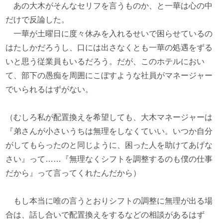
あの大木がそんなセリフを言うものか、と一華は心の中
だけで反論した。
一華が土曜日に度々休みを入れるせいで困らせているの
はたしかだろうし、口には出さなくとも一華の処遇をずる
いと思う従業員もいるだろう。だが、このホテルにおい
て、部下の愚痴を周囲にこぼすような社員がマネージャー
でいられるはずがない。
（むしろ私が配置換えを希望しても、大木マネージャーは
『弟さんが小さいうちは無理をしなくていい。いつか自分
がしてもらったのと同じように、困った人を助けてあげな
さい』って……『無理なくシフトを調整するのも僕の仕事
だから』って言ってくれたんだから）
もし本当に唯の言うとおりシフトの調整に無理が出る場
合は、話し合いで配置換えをするなどの相談があるはず