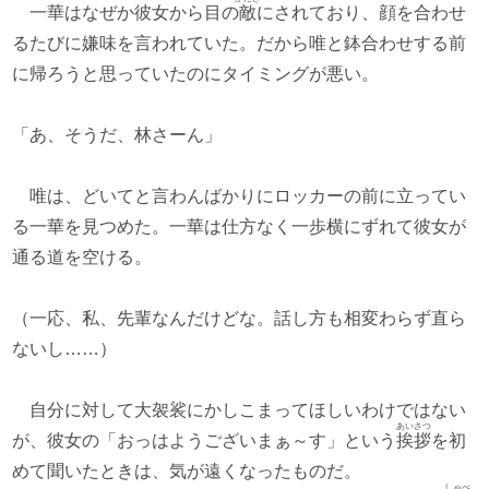
一華はなぜか彼女から目の
敵
にされており、顔を合わせ
るたびに嫌味を言われていた。だから唯と鉢合わせする前
に帰ろうと思っていたのにタイミングが悪い。
「あ、そうだ、林さーん」
唯は、どいてと言わんばかりにロッカーの前に立ってい
る一華を見つめた。一華は仕方なく一歩横にずれて彼女が
通る道を空ける。
（一応、私、先輩なんだけどな。話し方も相変わらず直ら
ないし……）
自分に対して大袈裟にかしこまってほしいわけではない
あいさつ
が、彼女の「おっはようございまぁ～す」という
挨拶
を初
めて聞いたときは、気が遠くなったものだ。
しゃべ