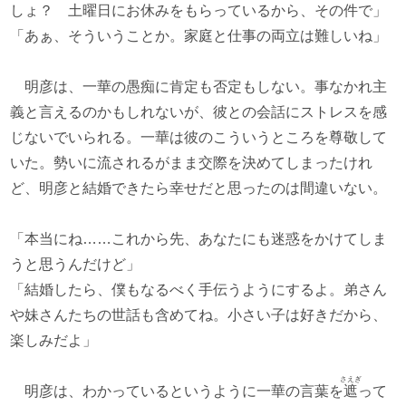
しょ？ 土曜日にお休みをもらっているから、その件で」
「あぁ、そういうことか。家庭と仕事の両立は難しいね」
明彦は、一華の愚痴に肯定も否定もしない。事なかれ主
義と言えるのかもしれないが、彼との会話にストレスを感
じないでいられる。一華は彼のこういうところを尊敬して
いた。勢いに流されるがまま交際を決めてしまったけれ
ど、明彦と結婚できたら幸せだと思ったのは間違いない。
「本当にね……これから先、あなたにも迷惑をかけてしま
うと思うんだけど」
「結婚したら、僕もなるべく手伝うようにするよ。弟さん
や妹さんたちの世話も含めてね。小さい子は好きだから、
楽しみだよ」
さえぎ
明彦は、わかっているというように一華の言葉を
遮
って