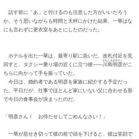
話す前に「あ」と付けるのも注意した方がいいだろう
か。そう思いながらも時間と天秤にかけた結果、一華はな
にも言わずに更衣室をあとにしたのだった。
ホテルを出た一華は、最寄り駅に急いだ。改札付近を見
かわしま
あきひこ
回すと、タクシー乗り場の近くに立つ彼――
川島
明彦
がこ
ちらに向かって手を振っていた。
今日は、婚約者である明彦を家族に紹介する予定だっ
た。平日だが、仕事でほとんど家にいない父に合わせる形
で今日の食事会が決まったのだ。
「明彦さん！ お待たせしてごめんなさい！」
一華が息せき切って彼の前で頭を下げると、彼は笑顔で