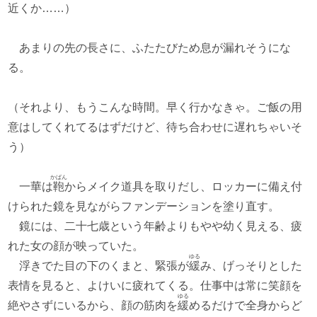
近くか……）
あまりの先の長さに、ふたたびため息が漏れそうにな
る。
（それより、もうこんな時間。早く行かなきゃ。ご飯の用
意はしてくれてるはずだけど、待ち合わせに遅れちゃいそ
う）
かばん
一華は
鞄
からメイク道具を取りだし、ロッカーに備え付
けられた鏡を見ながらファンデーションを塗り直す。
鏡には、二十七歳という年齢よりもやや幼く見える、疲
れた女の顔が映っていた。
ゆる
浮きでた目の下のくまと、緊張が
緩
み、げっそりとした
表情を見ると、よけいに疲れてくる。仕事中は常に笑顔を
ゆる
絶やさずにいるから、顔の筋肉を
緩
めるだけで全身からど