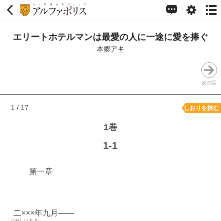
エリートホテルマンは最愛の人に一途に愛を捧ぐ
本郷アキ
次の話
1 / 17
しおりを挟む
1巻
1-1
第一章
二×××年九月――
はやし
いちか