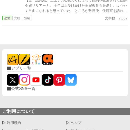
【全一話完結】 王太子の心変わりによって婚約を破棄された侯爵
令嬢リリアーナ。 十年以上受け続けた王妃教育も辞退し、ようや
く自由になれると思っていた。 ところが数日後、侯爵家を訪れた
のは国王陛下本人。 「王妃教育を辞退されると困る。私の妃にな
文字数：7,687
恋愛
完結
短編
ってほしい」 努力を踏みにじった王太子はすべてを失い、選ばれ
たのは誠実に生きてきた彼女だった。 これは、年上国王に溺愛さ
れながら、世界一幸せな王妃になるまでの逆転ラブストーリー。
アプリ一覧
公式SNS一覧
ご利用について
利用規約
ヘルプ