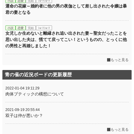
小説
恋愛
完結
ｼｮｰﾄｼｮｰﾄ
運命の花嫁～婚約者に他の男の夜伽として差し出された令嬢は暴
君の妻となる
小説
恋愛
完結
ｼｮｰﾄｼｮｰﾄ
女児しか生めないと離縁され追い出された妻～聖女だったことを
思い出した夫は、慌てて戻ってこい！というものの、とっくに他
の男性と再婚しました！
もっと見る
青の雀の近況ボードの更新履歴
2022-01-04 19:11:29
肉体ブティックの構想について
2021-09-19 20:55:44
双子は仲が悪いか？
もっと見る