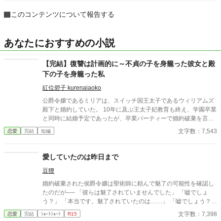
このコンテンツについて報告する
あなたにおすすめの小説
【完結】復讐は計画的に～不貞の子を身籠った彼女と殿
下の子を身籠った私
紅位碧子 kurenaiaoko
公爵令嬢であるミリアは、スイッチ国王太子であるウィリアムズ
殿下と婚約していた。 10年に及ぶ王太子妃教育も終え、学園卒業
と同時に結婚予定であったが、卒業パーティーで婚約破棄を言い
渡されてしまう。 婚約者の彼の隣にいたのは、同じ公爵令嬢であ
文字数：7,543
恋愛
完結
短編
るマーガレット様。 その場で、マーガレット様との婚約と、マー
ガレット様が懐妊したことが公表される。 それだけでも驚くミリ
アだったが、追い討ちをかけるように不貞の疑いまでかけられて
愛していたのは昨日まで
しまいーーーー？ 【作者よりみなさまへ】 ＊誤字脱字多数あるか
豆狸
と思います。 ＊初心者につき表現稚拙ですので温かく見守ってく
ださいませ ＊ゆるふわ設定です
婚約破棄された侯爵令嬢は聖術師に頼んで魅了の可能性を確認し
たのだが── 「彼らは魅了されていませんでした」 「嘘でしょ
う？」 「本当です。魅了されていたのは……」 「嘘でしょう？」
なろう様でも公開中です。
文字数：7,398
恋愛
完結
ｼｮｰﾄｼｮｰﾄ
R15