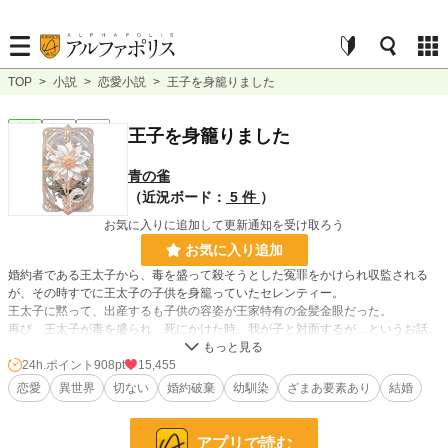
TOP
>
小説
>
恋愛小説
>
王子を身籠りました
恋愛
完結
短編
王子を身籠りました
青の雀
（近況ボード：
5 件
）
お気に入りに追加して更新通知を受け取ろう
お気に入り追加
婚約者である王太子から、毒を盛って殺そうとした冤罪をかけられ収監される
が、その時すでに王太子の子供を身籠っていたセレンティー。
王太子に黙って、出産するも子供の容姿が王家特有の金髪金眼だった。
再び、王太子が毒を盛られ、死にかけた時、我が子と対面するが…というお話。
24h.ポイント
908pt
15,455
小説
1,535 位 / 228,787 件
恋愛
異世界
切ない
婚約破棄
幼馴染
ざまあ要素あり
結婚
恋愛
876 位 / 66,371 件
お気に入り
1,505
アプリで読む