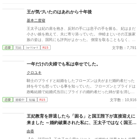
王が気づいたのはあれから十年後
基本二度寝
王太子は妃の肩を抱き、反対の手には息子の手を握る。 妃はまだ
小さい娘を抱えて、夫に寄り添っていた。 仲睦まじいその王族家
族の姿は、国民にも評判がよかった。 側室を取ることもなく、子
に恵まれた王家。 王太子は妃を優しく見つめ、妃も王太子を愛し
文字数：7,791
恋愛
完結
ｼｮｰﾄｼｮｰﾄ
R15
く見つめ返す。 王太子は今日、父から王の座を譲り受けた。 新た
な国王の誕生だった。
一年だけの夫婦でも私は幸せでした。
クロユキ
騎士のブライドと結婚をしたフローズンは夫がまだ婚約者だった
姉を今でも想っている事を知っていた。 フローズンとブライドは
政略結婚で結婚式当日にブライドの婚約者だった姉が姿を消して
しまった。 フローズンは姉が戻るまでの一年の夫婦の生活が始ま
文字数：10,916
恋愛
連載中
短編
R15
った。 更新が不定期です。誤字脱字がありますが宜しくお願いし
ます。
王妃教育を辞退したら「困る」と国王陛下が直接迎えに
来ました ～婚約破棄された私に、王太子ではなく国王陛
下が求婚してきます〜
由香