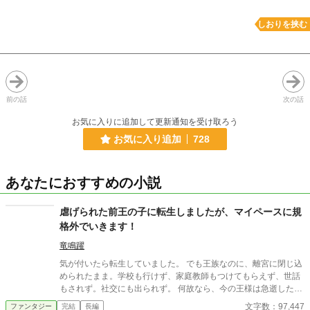
しおりを挟む
前の話
次の話
お気に入りに追加して更新通知を受け取ろう
お気に入り追加
728
あなたにおすすめの小説
虐げられた前王の子に転生しましたが、マイペースに規
格外でいきます！
竜鳴躍
気が付いたら転生していました。 でも王族なのに、離宮に閉じ込
められたまま。学校も行けず、家庭教師もつけてもらえず、世話
もされず。社交にも出られず。 何故なら、今の王様は急逝した先
代の陛下……僕の父の弟だから。 王様夫婦には王子様がいて、そ
文字数：97,447
ファンタジー
完結
長編