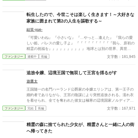
の子が次期王太子として学校も行って、社交もしている。 僕は邪
魔なんだよね。分かってる。 先代の王の子を大切に育てたけど、
体が弱い出来損ないだからそのまま自分の子が跡を継ぎますって
転生したので、今世こそは楽しく生きます！～大好きな
したいんだよね。 そんなに頑張らなくても僕、王位なんていらな
家族に囲まれて第2の人生を謳歌する～
いのに～。 だって、いつも誰かに見られていて、自分の好きなこ
とできないんでしょ。 僕は僕の好きなことをやって生きていきた
結笑-yue-
い。 従兄弟の王太子襲名の式典の日に、殺されちゃうことになっ
『可愛いわね』 『小さいな』 『…やっと…逢えた』 『我らの愛
たから、国を出ることにした僕。 だけど、みんな知らなかったん
しい姫。パレスの愛し子よ』 『『『『『『『『『『我ら、原初の
だ。 僕がいなくなったら困るってこと…。 帰ってきてくれって言
精霊の祝福を』』』』』』』』』』 地球とは別の世界、異世
われても、今更無理です。 2026.03.30 内容紹介一部修正 2026.0
界“パレス”。 ここに生まれてくるはずだった世界に愛された愛し
文字数：181,945
ファンタジー
連載中
長編
4.29 内容一部修正（序盤に書いたヒロインの髪色が違うため。）
子。 しかし、神たちによって大切にされていた魂が突然できた輪
2026.05.07 思いついてしまったので完了解除 ハッカの子に転生
廻の輪の歪みに吸い込まれてしまった。 神たちや精霊王、神獣や
してしまった不遇の子の話
聖獣たちが必死に探したが、終ぞ見つけられず、時間ばかりが過
追放令嬢、辺境王国で無双して王宮を揺るがす
ぎてしまっていた。 その頃その魂は、地球の日本で産声をあげ誕
遊鷹太
生していた。 しかし異世界とはいえ、神たちに大切にされていた
魂、そして魔力などのない地球で生まれたため、体はひどく病
王国随一の名門ハーランド公爵家の令嬢エリシアは、第一王子の
弱。 原因不明の病気をいくつも抱え、病院のベッドの上でのみ生
婚約者でありながら、王宮の陰謀により突然追放される。濡れ衣
活ができる状態だった。 その子の名は、如月結笑《キサラギユ
を着せられ、全てを奪われた彼女は極寒の辺境国家ノルディアへ
エ》ーーー。 生まれた時に余命宣告されながらも、必死に生きて
と流される。しかしエリシアには秘密があった――前世の記憶と
文字数：167,971
ファンタジー
完結
長編
きたが、命の燈が消えそうな時ようやく愛し子の魂を見つけた神
現代日本の経営知識を持つ転生者だったのだ。荒廃した辺境で、
たち。 初めての人生が壮絶なものだったことを知り、激怒し、嘆
彼女は持ち前の戦略眼と人心掌握術で奇跡の復興を成し遂げる。
き悲しみ、憂い……。 阿鼻叫喚のパレスの神界。 次の生では、健
やがて彼女の手腕は王国全土を震撼させ、自らを追放した者たち
精霊の森に捨てられた少女が、精霊さんと一緒に人の街
康で幸せに満ち溢れた暮らしを約束し、愛し子の魂を送り出し
に復讐の刃を向ける。だが辺境王ルシアンとの運命的な出会い
へ帰ってきた
た。 これはそんな愛し子が、第2の人生を楽しく幸せに暮らして
が、彼女の心に新たな感情を芽生えさせていく。これは、理不尽
いくお話。 家族に、精霊、聖獣や神獣、神たちに愛され、仲間