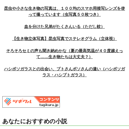
昆虫や小さな生き物の写真は、１００均のスマホ用接写レンズを使
って撮っています（虫写真５０枚つき）
血を分けた兄弟がたくさんいる（ただし蚊）
【生き物立体写真】昆虫写真でステレオグラム（立体視）
そろそろセミの声も聞き納めかな（夏の最高気温が４０度越えっ
て……生き物たちは大丈夫？）
ハシボソガラスとの出会い、ブトさんボソさんの違い（ハシボソガ
ラス・ハシブトガラス）
あなたにおすすめの小説