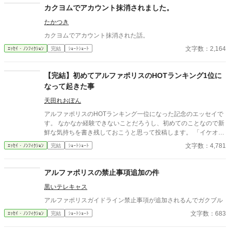
カクヨムでアカウント抹消されました。
たかつき
カクヨムでアカウント抹消された話。
文字数：2,164
ｴｯｾｲ・ﾉﾝﾌｨｸｼｮﾝ
完結
ｼｮｰﾄｼｮｰﾄ
【完結】初めてアルファポリスのHOTランキング1位に
なって起きた事
天田れおぽん
アルファポリスのHOTランキング一位になった記念のエッセイで
す。 なかなか経験できないことだろうし、初めてのことなので新
鮮な気持ちを書き残しておこうと思って投稿します。 「イケオジ
辺境伯に嫁げた私の素敵な婚約破棄」がHOTランキング一位にな
文字数：4,781
ｴｯｾｲ・ﾉﾝﾌｨｸｼｮﾝ
完結
ｼｮｰﾄｼｮｰﾄ
った2022/12/16の前日からの気持ちをつらつらと書き残してみま
す。
アルファポリスの禁止事項追加の件
黒いテレキャス
アルファポリスガイドライン禁止事項が追加されるんでガクブル
文字数：683
ｴｯｾｲ・ﾉﾝﾌｨｸｼｮﾝ
完結
ｼｮｰﾄｼｮｰﾄ