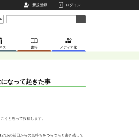
新規登録
ログイン
ネス
書籍
メディア化
位になって起きた事
おこうと思って投稿します。
12/16の前日からの気持ちをつらつらと書き残して