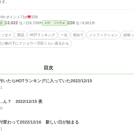
ます。
24h.ポイント
71pt
339
13,022
228
位 / 228,709件
位 / 8,861件
説
ｴｯｾｲ・ﾉﾝﾌｨｸｼｮﾝ
エッセイ
実話
HOTランキング
一位
初めて
ノンフィクション
頑張っ
同じ柳の下にドジョウ一万匹くらい居るかも
目次
付いたらHOTランキングに入っていた2022/12/15
31
…ん？ 2022/12/15 夜
40
付変わって2022/12/16 新しい日が始まる
41