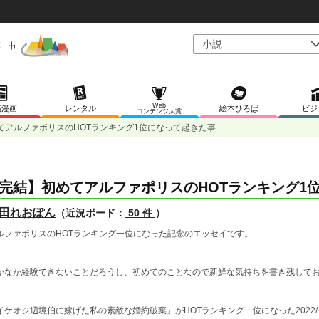
Web
稿漫画
レンタル
絵本ひろば
ビジ
コンテンツ大賞
てアルファポリスのHOTランキング1位になって起きた事
完結】初めてアルファポリスのHOTランキング1
田れおぽん
（近況ボード：
50 件
）
ルファポリスのHOTランキング一位になった記念のエッセイです。
かなか経験できないことだろうし、初めてのことなので新鮮な気持ちを書き残して
イケオジ辺境伯に嫁げた私の素敵な婚約破棄」がHOTランキング一位になった2022/