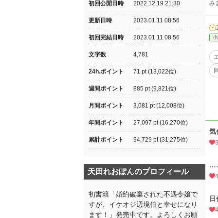
み
初回公開日時
2022.12.19 21:30
更新日時
2023.01.11 08:56
初回完結日時
2023.01.11 08:56
小
文字数
4,781
24h.ポイント
71 pt (13,022位)
週間ポイント
885 pt (9,821位)
月間ポイント
3,081 pt (12,008位)
年間ポイント
27,097 pt (16,270位)
気
累計ポイント
94,729 pt (31,275位)
…
天田れおぽんのプロフィール
初書籍「婚約破棄された不遇令嬢で
日
すが、イケオジ辺境伯と幸せになり
ます！」発売中です。よろしくお願