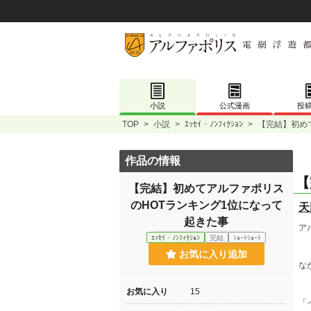
小説
公式漫画
投
TOP
>
小説
>
ｴｯｾｲ・ﾉﾝﾌｨｸｼｮﾝ
>
【完結】初め
作品の情報
【
【完結】初めてアルファポリス
のHOTランキング1位になって
天
起きた事
ア
ｴｯｾｲ・ﾉﾝﾌｨｸｼｮﾝ
完結
ｼｮｰﾄｼｮｰﾄ
お気に入り追加
な
お気に入り
15
「