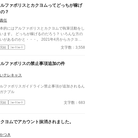
アルファポリスとカクヨムってどっちが稼げ
るの？
責任
本的にはアルファポリスとカクヨムで執筆活動をし
います。 どっちが稼げるのだろう？ いろんな方の
いがあるのかと・・・。 2021年4月からカクヨム
、2021年5月からアルファポリスで執筆を開始しま
文字数：3,558
完結
ｼｮｰﾄｼｮｰﾄ
で、僕の場合ですが、実データを元
・・・。
アルファポリスの禁止事項追加の件
いテレキャス
ルファポリスガイドライン禁止事項が追加されるん
ガクブル
文字数：683
完結
ｼｮｰﾄｼｮｰﾄ
カクヨムでアカウント抹消されました。
かつき