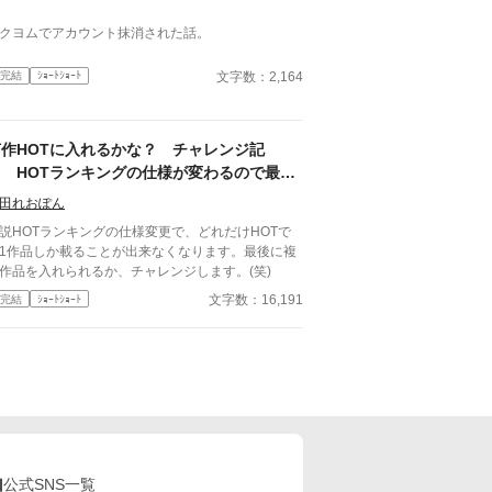
クヨムでアカウント抹消された話。
文字数：2,164
完結
ｼｮｰﾄｼｮｰﾄ
何作HOTに入れるかな？ チャレンジ記
～ HOTランキングの仕様が変わるので最後
に複数作品いけるかどうかチャレンジをして
田れおぽん
みます
説HOTランキングの仕様変更で、どれだけHOTで
1作品しか載ることが出来なくなります。最後に複
作品を入れられるか、チャレンジします。(笑)
文字数：16,191
完結
ｼｮｰﾄｼｮｰﾄ
公式SNS一覧