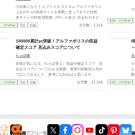
小説家になろう エブリスタ カクヨム アルファポリス
カ
上記の4つの投稿サイトを実際に使ってみての比較。
各サイトの特徴 閲覧数（PV）の多さ･読まれやすさ
ｴｯｾｲ・ﾉﾝﾌｨｸｼｮﾝ
感想など反応の貰いやすさ 各サイトのジャンル傾向
文字数：1,318
ｲ・ﾉﾝﾌｨｸｼｮﾝ
完結
短編
以上を基準に比較する。 ☆どのサイトを使おうかと
色々試している時に軽く整理したメモがあり、せっか
くなので投稿してみました。少しでも参考になれば幸
100000累計pt突破！アルファポリスの収益
いです。 ☆自分用にまとめたものなので短く簡単に
確定スコア 見込みスコアについて
しかまとめてないので、もっと詳しく知りたい場合は
他の人のを参考にすることを推奨します。
ちゃぼ茶
天
皆様が気になる（ちゃぼ茶も）収益や確定スコア、見
小
込みスコアについてわかる範囲、推測や経験談も含め
も
て記してみました。参考になれればと思います。
数
文字数：11,146
ｲ・ﾉﾝﾌｨｸｼｮﾝ
完結
短編
ｴｯｾｲ・ﾉﾝﾌｨｸｼｮﾝ
アプリ一覧