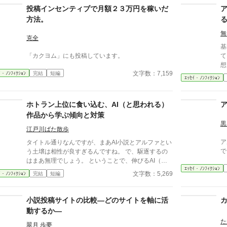
投稿インセンティブで月額２３万円を稼いだ
方法。
無
克全
基
「カクヨム」にも投稿しています。
て
想
文字数：7,159
ｲ・ﾉﾝﾌｨｸｼｮﾝ
完結
短編
で
ｴｯｾｲ・ﾉﾝﾌｨｸｼｮﾝ
した。 あくま
に
ホトラン上位に食い込む、AI（と思われる）
作品から学ぶ傾向と対策
黒
江戸川ばた散歩
ア
タイトル通りなんですが、まあAI小説とアルファとい
で
う土壌は相性が良すぎるんですね。 で、駆逐するの
はまあ無理でしょう。 ということで、伸びるAI（と
ｴｯｾｲ・ﾉﾝﾌｨｸｼｮﾝ
思われる）小説から傾向と、そして自筆系にも生かせ
文字数：5,269
ｲ・ﾉﾝﾌｨｸｼｮﾝ
完結
短編
ること、そしてAIには無理なことに関して。
小説投稿サイトの比較―どのサイトを軸に活
動するか―
た
翠月 歩夢