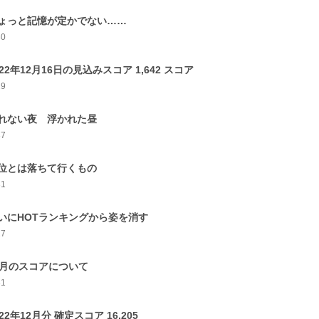
ょっと記憶が定かでない……
30
022年12月16日の見込みスコア 1,642 スコア
29
れない夜 浮かれた昼
37
位とは落ちて行くもの
31
いにHOTランキングから姿を消す
17
2月のスコアについて
31
022年12月分 確定スコア 16,205