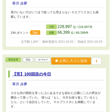
翠月 歩夢
君のいない穴がいつまで経っても埋まらない ※エブリスタにも掲
載しています。
228,997
小説
位 / 228,997件
66,399
0pt
24h.ポイント
位 / 66,399件
恋愛
文字数 1,897
最終更新日 2021.02.03
登録日 2021.02.03
現代文学
完結
ｼｮｰﾄｼｮｰﾄ
お気に入りに追加
1
【完】100回目の今日
翠月 歩夢
小さな街の階段を登った上にある小さな寂れた公園に二人の男女が
隣合って座っていた。 彼らは「もし、今日を繰り返しているとし
たら」という会話をしていた。 ※エブリスタにも掲載していま
す。