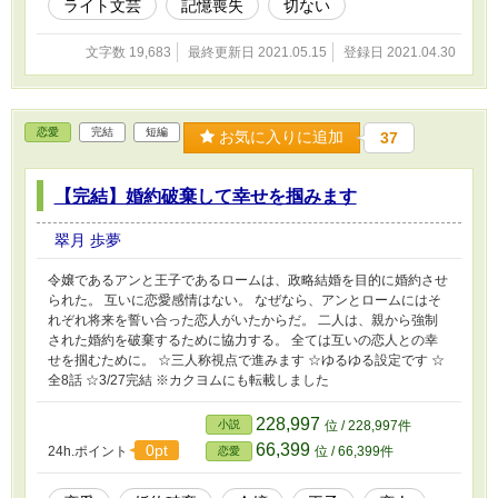
ライト文芸
記憶喪失
切ない
ありがとうございます！
文字数 19,683
最終更新日 2021.05.15
登録日 2021.04.30
恋愛
完結
短編
お気に入りに追加
37
【完結】婚約破棄して幸せを掴みます
翠月 歩夢
令嬢であるアンと王子であるロームは、政略結婚を目的に婚約させ
られた。 互いに恋愛感情はない。 なぜなら、アンとロームにはそ
れぞれ将来を誓い合った恋人がいたからだ。 二人は、親から強制
された婚約を破棄するために協力する。 全ては互いの恋人との幸
せを掴むために。 ☆三人称視点で進みます ☆ゆるゆる設定です ☆
全8話 ☆3/27完結 ※カクヨムにも転載しました
228,997
小説
位 / 228,997件
66,399
0pt
24h.ポイント
位 / 66,399件
恋愛