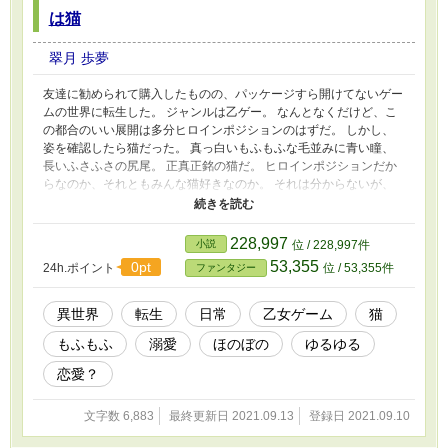
は猫
翠月 歩夢
友達に勧められて購入したものの、パッケージすら開けてないゲー
ムの世界に転生した。 ジャンルは乙ゲー。 なんとなくだけど、こ
の都合のいい展開は多分ヒロインポジションのはずだ。 しかし、
姿を確認したら猫だった。 真っ白いもふもふな毛並みに青い瞳、
長いふさふさの尻尾。 正真正銘の猫だ。 ヒロインポジションだか
らなのか、それともみんな猫好きなのか。 それは分からないが、
とにかく愛され、敬われ、何をしてもお咎めなし。 攻略キャラに
もモブキャラにも愛される。悪役令嬢でさえも、敵意を向けてこな
い。むしろ溺愛される。 なぜなら猫だから。 ある意味理想の暮ら
228,997
小説
位 / 228,997件
しを手に入れた主人公の、ゆるゆる異世界生活。 ☆一話辺りが短
53,355
0pt
24h.ポイント
位 / 53,355件
ファンタジー
いです（千文字程度） ☆ゆるゆる設定です ☆７千字程度の短編な
のですぐ読めます！ ☆全7話です ※小説家になろうにも掲載しまし
た。 追記 2021/9/14 ジャンル別ランキング乗れました。ありがと
異世界
転生
日常
乙女ゲーム
猫
うございます！
もふもふ
溺愛
ほのぼの
ゆるゆる
恋愛？
文字数 6,883
最終更新日 2021.09.13
登録日 2021.09.10