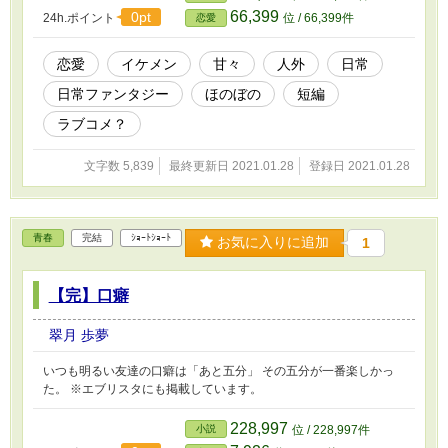
66,399
0pt
24h.ポイント
位 / 66,399件
恋愛
恋愛
イケメン
甘々
人外
日常
日常ファンタジー
ほのぼの
短編
ラブコメ？
文字数 5,839
最終更新日 2021.01.28
登録日 2021.01.28
青春
完結
ｼｮｰﾄｼｮｰﾄ
お気に入りに追加
1
【完】口癖
翠月 歩夢
いつも明るい友達の口癖は「あと五分」 その五分が一番楽しかっ
た。 ※エブリスタにも掲載しています。
228,997
小説
位 / 228,997件