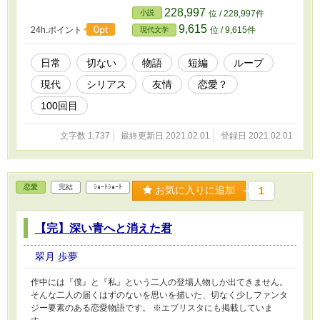
228,997
小説
位 / 228,997件
9,615
0pt
24h.ポイント
位 / 9,615件
現代文学
日常
切ない
物語
短編
ループ
現代
シリアス
友情
恋愛？
100回目
文字数 1,737
最終更新日 2021.02.01
登録日 2021.02.01
恋愛
完結
ｼｮｰﾄｼｮｰﾄ
お気に入りに追加
1
【完】深い青へと消えた君
翠月 歩夢
作中には『僕』と『私』という二人の登場人物しか出てきません。
そんな二人の届くはずのないを思いを描いた、切なく少しファンタ
ジー要素のある恋愛物語です。 ※エブリスタにも掲載していま