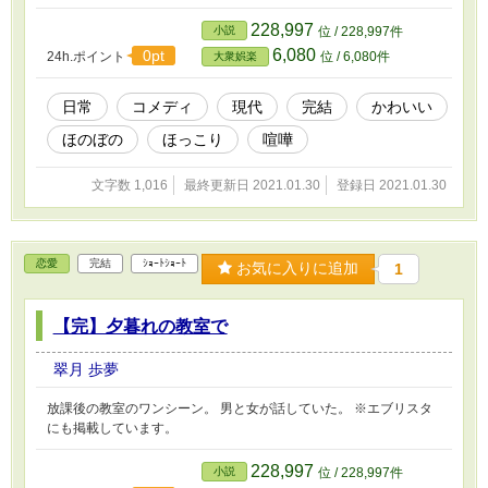
228,997
小説
位 / 228,997件
6,080
0pt
24h.ポイント
位 / 6,080件
大衆娯楽
日常
コメディ
現代
完結
かわいい
ほのぼの
ほっこり
喧嘩
文字数 1,016
最終更新日 2021.01.30
登録日 2021.01.30
恋愛
完結
ｼｮｰﾄｼｮｰﾄ
お気に入りに追加
1
【完】夕暮れの教室で
翠月 歩夢
放課後の教室のワンシーン。 男と女が話していた。 ※エブリスタ
にも掲載しています。
228,997
小説
位 / 228,997件