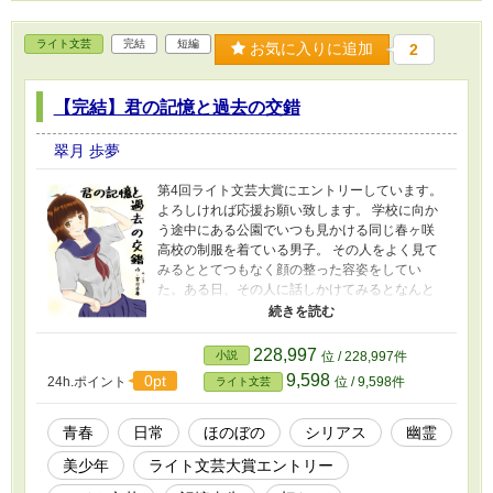
ライト文芸
完結
短編
お気に入りに追加
2
【完結】君の記憶と過去の交錯
翠月 歩夢
第4回ライト文芸大賞にエントリーしています。
よろしければ応援お願い致します。 学校に向か
う途中にある公園でいつも見かける同じ春ヶ咲
高校の制服を着ている男子。 その人をよく見て
みるととてつもなく顔の整った容姿をしてい
た。ある日、その人に話しかけてみるとなんと
幽霊であり自身の名前とこの町のこと以外は覚
えていないらしいことが分かった。 主人公の桜
空はその青年、零の記憶を取り戻す手伝いをす
228,997
小説
位 / 228,997件
ることを申し出る。だが、二人は共に記憶を探
9,598
0pt
24h.ポイント
位 / 9,598件
ライト文芸
している内に、悲しい真実に気づいてしまう。
そして迎える結末は哀しくも暖かい、優しいも
のだった。 ※エブリスタにも掲載しています。
青春
日常
ほのぼの
シリアス
幽霊
表紙絵はこなきさんに描いて頂きました。主人
美少年
ライト文芸大賞エントリー
公の桜空を可愛く描いてくれました。 追記
2021/9/13 ジャンル別ランキングに乗れました。