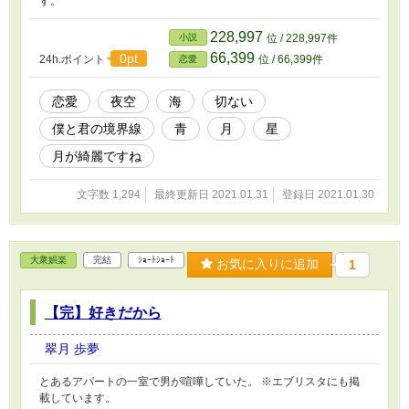
す。
228,997
小説
位 / 228,997件
66,399
0pt
24h.ポイント
位 / 66,399件
恋愛
恋愛
夜空
海
切ない
僕と君の境界線
青
月
星
月が綺麗ですね
文字数 1,294
最終更新日 2021.01.31
登録日 2021.01.30
大衆娯楽
完結
ｼｮｰﾄｼｮｰﾄ
お気に入りに追加
1
【完】好きだから
翠月 歩夢
とあるアパートの一室で男が喧嘩していた。 ※エブリスタにも掲
載しています。