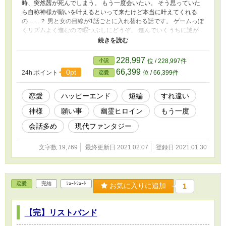
時、突然茜が死んでしまう。 もう一度会いたい。 そう思っていた
ら自称神様が願いを叶えるといって来たけど本当に叶えてくれる
の……？ 男と女の目線が1話ごとに入れ替わる話です。 ゲームっぽ
くリズムよく進むので暇つぶしにどうぞ。 進んでいくうちに謎が
解けるような物語 全2万字程度。 順次公開していきます。 ※小説
家になろう、エブリスタにも掲載しています。（過去作です） ※
修正、変更しました。
228,997
小説
位 / 228,997件
66,399
0pt
24h.ポイント
位 / 66,399件
恋愛
恋愛
ハッピーエンド
短編
すれ違い
神様
願い事
幽霊ヒロイン
もう一度
会話多め
現代ファンタジー
文字数 19,769
最終更新日 2021.02.07
登録日 2021.01.30
恋愛
完結
ｼｮｰﾄｼｮｰﾄ
お気に入りに追加
1
【完】リストバンド