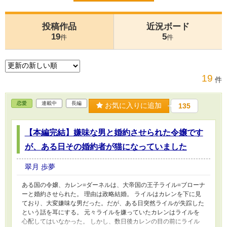
投稿作品
近況ボード
19
5
件
件
19
件
恋愛
連載中
長編
お気に入りに追加
135
【本編完結】嫌味な男と婚約させられた令嬢です
が、ある日その婚約者が猫になっていました
翠月 歩夢
ある国の令嬢、カレン=ダーネルは、大帝国の王子ライル=ブローナ
ーと婚約させられた。 理由は政略結婚。 ライルはカレンを下に見
ており、大変嫌味な男だった。だが、ある日突然ライルが失踪した
という話を耳にする。 元々ライルを嫌っていたカレンはライルを
心配してはいなかった。 しかし、数日後カレンの目の前にライル