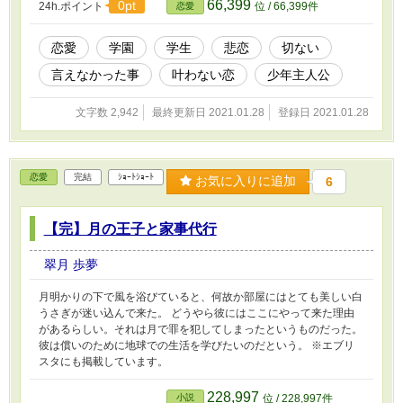
66,399
0pt
24h.ポイント
位 / 66,399件
恋愛
恋愛
学園
学生
悲恋
切ない
言えなかった事
叶わない恋
少年主人公
文字数 2,942
最終更新日 2021.01.28
登録日 2021.01.28
恋愛
完結
ｼｮｰﾄｼｮｰﾄ
お気に入りに追加
6
【完】月の王子と家事代行
翠月 歩夢
月明かりの下で風を浴びていると、何故か部屋にはとても美しい白
うさぎが迷い込んで来た。 どうやら彼にはここにやって来た理由
があるらしい。それは月で罪を犯してしまったというものだった。
彼は償いのために地球での生活を学びたいのだという。 ※エブリ
スタにも掲載しています。
228,997
小説
位 / 228,997件