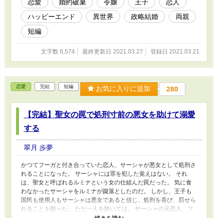
恋愛
婚約破棄
令嬢
王子
恋人
ハッピーエンド
異世界
政略結婚
両親
短編
文字数 6,574
最終更新日 2021.03.27
登録日 2021.03.21
恋愛
完結
短編
お気に入りに追加
280
【完結】聖女の罠で処刑寸前の悪女を助けて溺愛
する
翠月 歩夢
かつてフーガと付き合っていた恋人、サーシャが悪女として処刑さ
れることになった。 サーシャには罪を犯した覚えはない。 それ
は、聖女と呼ばれるルミナという女の仕組んだ罠だった。 気に食
わなかったサーシャをルミナが蹴落としたのだ。 しかし、王子も
国民も使用人もサーシャは悪女であると信じ、処刑を喜び、罰せら
れることを願った。 ただ一人を除いては。 サーシャの元恋人、フ
ーガだけはサーシャを信じていた。 フーガはその悪女に仕立てあ