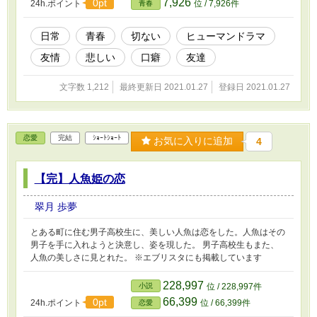
7,926
0pt
24h.ポイント
位 / 7,926件
青春
日常
青春
切ない
ヒューマンドラマ
友情
悲しい
口癖
友達
文字数 1,212
最終更新日 2021.01.27
登録日 2021.01.27
恋愛
完結
ｼｮｰﾄｼｮｰﾄ
お気に入りに追加
4
【完】人魚姫の恋
翠月 歩夢
とある町に住む男子高校生に、美しい人魚は恋をした。人魚はその
男子を手に入れようと決意し、姿を現した。 男子高校生もまた、
人魚の美しさに見とれた。 ※エブリスタにも掲載しています
228,997
小説
位 / 228,997件
66,399
0pt
24h.ポイント
位 / 66,399件
恋愛