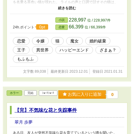
を名乗る茶色い猫が現れた。 ライルの声と口調で話すその猫は、
カレンとライルしか知らないことを知っていたのだった。 どうや
らライルは魔女に呪いをかけられ猫に変えられてしまったらしい。
カレンは、渋々ライルと共に生活することになる。 ライルは嫌い
228,997
小説
位 / 228,997件
でも、大の猫好きだったカレンにとっては、放っておけなかったの
66,399
0pt
24h.ポイント
位 / 66,399件
恋愛
だ。 そして、二人の同居生活が始まる。 ☆一話辺り千字前後に短
くしているのでサクッと読めます。 ☆本編55話で完結です。 ☆番
外編の小話を随時追加していく予定です。更新は不定期で、本編後
恋愛
令嬢
猫
魔女
婚約破棄
の話となります。 ☆番外編は主人公であるカレン以外の視点もあ
王子
異世界
ハッピーエンド
ざまぁ？
ります。 ※「ざまぁ？」というタグは、嫌味な男であるライルが
呪いで猫にされてしまったことを指しています ※度々、修正や加
もふもふ
筆を行います。
文字数 89,038
最終更新日 2023.12.01
登録日 2021.01.31
ホラー
完結
ｼｮｰﾄｼｮｰﾄ
お気に入りに追加
0
【完】不気味な花と失踪事件
翠月 歩夢
ある日、友人が突然不気味な花を育てているという噂を聞いた。