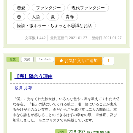
恋愛
ファンタジー
現代ファンタジー
恋
人魚
夏
青春
怪談・微ホラー・ちょっと不思議なお話
文字数 1,442
最終更新日 2021.01.27
登録日 2021.01.27
恋愛
完結
ｼｮｰﾄｼｮｰﾄ
お気に入りに追加
1
【完】隣合う理由
翠月 歩夢
『僕』に光をくれた彼女は、いろんな色や世界を教えてくれた大切
な存在。 『私』の隣にいてくれる彼は、唯一傍にいることが出来
るかけがえのない存在。 歪だからこそ成り立つ二人の関係は、本
来なら誰もが感じることのできるはずの幸せの形。 ※修正、及び
加筆しました。 ※エブリスタでも掲載しています。
228,997
小説
位 / 228,997件