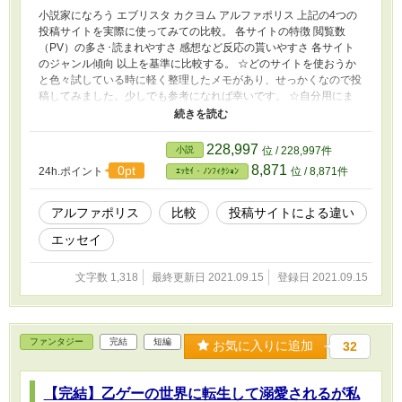
小説家になろう エブリスタ カクヨム アルファポリス 上記の4つの
投稿サイトを実際に使ってみての比較。 各サイトの特徴 閲覧数
（PV）の多さ･読まれやすさ 感想など反応の貰いやすさ 各サイト
のジャンル傾向 以上を基準に比較する。 ☆どのサイトを使おうか
と色々試している時に軽く整理したメモがあり、せっかくなので投
稿してみました。少しでも参考になれば幸いです。 ☆自分用にま
とめたものなので短く簡単にしかまとめてないので、もっと詳しく
知りたい場合は他の人のを参考にすることを推奨します。
228,997
小説
位 / 228,997件
8,871
0pt
24h.ポイント
位 / 8,871件
ｴｯｾｲ・ﾉﾝﾌｨｸｼｮﾝ
アルファポリス
比較
投稿サイトによる違い
エッセイ
文字数 1,318
最終更新日 2021.09.15
登録日 2021.09.15
ファンタジー
完結
短編
お気に入りに追加
32
【完結】乙ゲーの世界に転生して溺愛されるが私