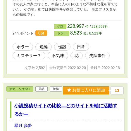
その友人の家に行くと、本当に人の口のような不気味な花を育てて
いた。 その頃、街では失踪事件が多発していた。 ※エブリスタか
らの転載です。
228,997
小説
位 / 228,997件
8,523
0pt
24h.ポイント
位 / 8,523件
ホラー
ホラー
短編
怪談
日常
ミステリー？
不気味
花
失踪事件
文字数 2,592
最終更新日 2022.02.20
登録日 2022.02.18
ｴｯｾｲ・ﾉﾝﾌｨｸｼｮﾝ
完結
短編
お気に入りに追加
13
小説投稿サイトの比較―どのサイトを軸に活動す
るか―
翠月 歩夢