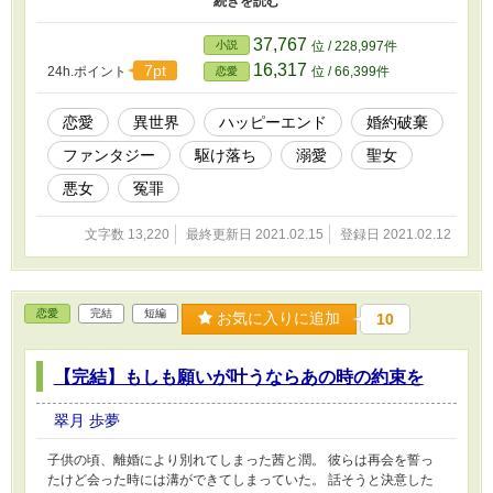
げられた元恋人を救い出して、駆け落ちすることを心に決めた。
そして、二人で平穏な幸せを手に入れるためにフーガは動くのだっ
37,767
小説
位 / 228,997件
た。 ☆三人称視点で進みます ☆一話辺りが短いのでサクッと読め
16,317
7pt
24h.ポイント
位 / 66,399件
恋愛
ると思います ※悪役としてざまぁされた側が、蹴落とされた後に
幸せを掴むために奮闘するというテーマのお話です ※ざまぁはさ
れた後なので、この後の展開にざまぁはありません ※本作でのざ
恋愛
異世界
ハッピーエンド
婚約破棄
まぁは、ルミナやルミナを信じている者達からサーシャに対しての
ファンタジー
駆け落ち
溺愛
聖女
ざまぁ（処刑や冤罪など）を指しています ※誤解を生む恐れがあ
ったため、現在は「冤罪」タグに変えてあります ※加筆修正致し
悪女
冤罪
ました（10と17） ※小説家になろうにも掲載しました。
文字数 13,220
最終更新日 2021.02.15
登録日 2021.02.12
恋愛
完結
短編
お気に入りに追加
10
【完結】もしも願いが叶うならあの時の約束を
翠月 歩夢
子供の頃、離婚により別れてしまった茜と潤。 彼らは再会を誓っ
たけど会った時には溝ができてしまっていた。 話そうと決意した