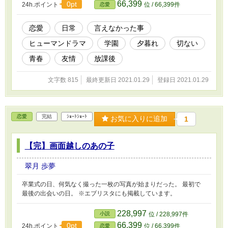
66,399
0pt
24h.ポイント
位 / 66,399件
恋愛
恋愛
日常
言えなかった事
ヒューマンドラマ
学園
夕暮れ
切ない
青春
友情
放課後
文字数 815
最終更新日 2021.01.29
登録日 2021.01.29
恋愛
完結
ｼｮｰﾄｼｮｰﾄ
お気に入りに追加
1
【完】画面越しのあの子
翠月 歩夢
卒業式の日、何気なく撮った一枚の写真が始まりだった。 最初で
最後の出会いの日。 ※エブリスタにも掲載しています。
228,997
小説
位 / 228,997件
66,399
0pt
24h.ポイント
位 / 66,399件
恋愛