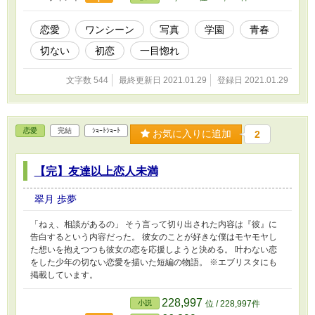
恋愛
ワンシーン
写真
学園
青春
切ない
初恋
一目惚れ
文字数 544
最終更新日 2021.01.29
登録日 2021.01.29
恋愛
完結
ｼｮｰﾄｼｮｰﾄ
お気に入りに追加
2
【完】友達以上恋人未満
翠月 歩夢
「ねぇ、相談があるの」 そう言って切り出された内容は『彼』に
告白するという内容だった。 彼女のことが好きな僕はモヤモヤし
た想いを抱えつつも彼女の恋を応援しようと決める。 叶わない恋
をした少年の切ない恋愛を描いた短編の物語。 ※エブリスタにも
掲載しています。
228,997
小説
位 / 228,997件