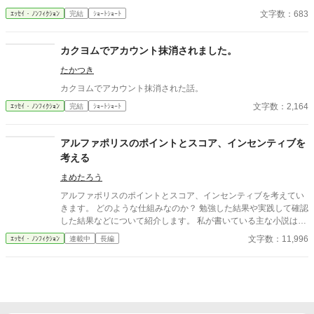
文字数：683
ｴｯｾｲ・ﾉﾝﾌｨｸｼｮﾝ
完結
ｼｮｰﾄｼｮｰﾄ
カクヨムでアカウント抹消されました。
たかつき
カクヨムでアカウント抹消された話。
文字数：2,164
ｴｯｾｲ・ﾉﾝﾌｨｸｼｮﾝ
完結
ｼｮｰﾄｼｮｰﾄ
アルファポリスのポイントとスコア、インセンティブを
考える
まめたろう
アルファポリスのポイントとスコア、インセンティブを考えてい
きます。 どのような仕組みなのか？ 勉強した結果や実践して確認
した結果などについて紹介します。 私が書いている主な小説は以
下の通り。こちらからのポイント、スコア、インセンティブだと
文字数：11,996
ｴｯｾｲ・ﾉﾝﾌｨｸｼｮﾝ
連載中
長編
思っていただければと思います（追加の可能性あり）。 今日もダ
ンジョンでレベルアップ！ https://www.alphapolis.co.jp/novel/979
192886/698023188