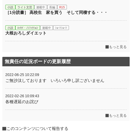
小説
ライト文芸
連載中
長編
R15
［1分読書］ 高校生 家を買う そして同棲する・・・
小説
ｴｯｾｲ・ﾉﾝﾌｨｸｼｮﾝ
連載中
ｼｮｰﾄｼｮｰﾄ
大根おろしダイエット
もっと見る
無責任の近況ボードの更新履歴
2022-06-25 10:22:09
ご無沙汰しております いろいろ申し訳ございません
2022-02-26 10:09:43
各種遅延のお詫び
もっと見る
このコンテンツについて報告する