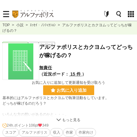
TOP
>
小説
>
ｴｯｾｲ・ﾉﾝﾌｨｸｼｮﾝ
>
アルファポリスとカクヨムってどっちが稼
げるの？
ｴｯｾｲ・ﾉﾝﾌｨｸｼｮﾝ
完結
ｼｮｰﾄｼｮｰﾄ
アルファポリスとカクヨムってどっち
が稼げるの？
無責任
（近況ボード：
15 件
）
お気に入りに追加して更新通知を受け取ろう
お気に入り追加
基本的にはアルファポリスとカクヨムで執筆活動をしています。
どっちが稼げるのだろう？
いろんな方の想いがあるのかと・・・。
2021年4月からカクヨムで、2021年5月からアルファポリスで執筆を開始しまし
た。
24h.ポイント
106pt
349
スコア
アルファポリス
収入
作家
作家向け
あくまで、僕の場合ですが、実データを元に・・・。