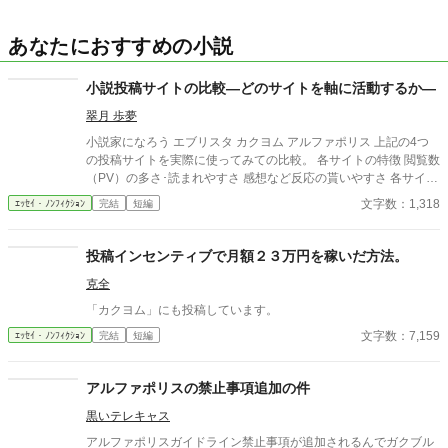
あなたにおすすめの小説
小説投稿サイトの比較―どのサイトを軸に活動するか―
翠月 歩夢
小説家になろう エブリスタ カクヨム アルファポリス 上記の4つ
の投稿サイトを実際に使ってみての比較。 各サイトの特徴 閲覧数
（PV）の多さ･読まれやすさ 感想など反応の貰いやすさ 各サイト
のジャンル傾向 以上を基準に比較する。 ☆どのサイトを使おうか
文字数：1,318
ｴｯｾｲ・ﾉﾝﾌｨｸｼｮﾝ
完結
短編
と色々試している時に軽く整理したメモがあり、せっかくなので
投稿してみました。少しでも参考になれば幸いです。 ☆自分用に
まとめたものなので短く簡単にしかまとめてないので、もっと詳
投稿インセンティブで月額２３万円を稼いだ方法。
しく知りたい場合は他の人のを参考にすることを推奨します。
克全
「カクヨム」にも投稿しています。
文字数：7,159
ｴｯｾｲ・ﾉﾝﾌｨｸｼｮﾝ
完結
短編
アルファポリスの禁止事項追加の件
黒いテレキャス
アルファポリスガイドライン禁止事項が追加されるんでガクブル