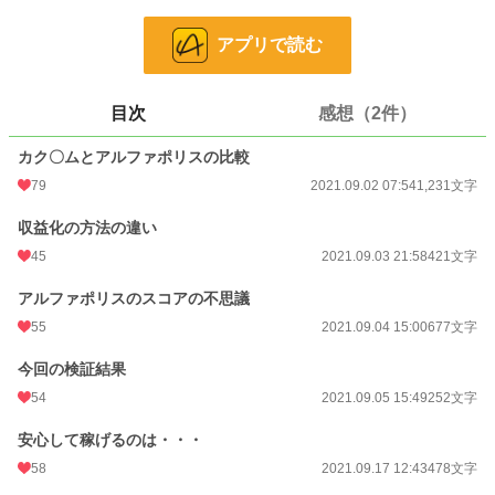
アプリで読む
小説
10,619 位 / 228,840 件
ｴｯｾｲ・ﾉﾝﾌｨｸｼｮﾝ
192 位 / 8,865 件
目次
感想（2件）
お気に入り
23
カク〇ムとアルファポリスの比較
24h.ポイント
106 pt
79
2021.09.02 07:54
1,231文字
文字数
3,558
収益化の方法の違い
更新日時
2021.09.30 23:15
45
2021.09.03 21:58
421文字
初回公開日時
2021.09.02 07:54
アルファポリスのスコアの不思議
初回完結日時
2021.09.05 15:49
55
2021.09.04 15:00
677文字
週間ポイント
885 pt (9,821 位)
今回の検証結果
月間ポイント
3,258 pt (11,559 位)
54
2021.09.05 15:49
252文字
年間ポイント
67,478 pt (8,272 位)
安心して稼げるのは・・・
58
2021.09.17 12:43
478文字
累計ポイント
192,948 pt (20,448 位)