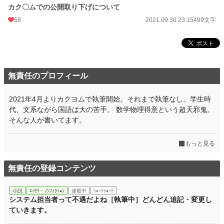
カク〇ムでの公開取り下げについて
58
2021.09.30 23:15
499文字
無責任のプロフィール
2021年4月よりカクヨムで執筆開始。それまで執筆なし。学生時
代、文系ながら国語は大の苦手。 数学物理得意という超天邪鬼。
そんな人が書いてます。
もっと見る
無責任の登録コンテンツ
小説
ｴｯｾｲ・ﾉﾝﾌｨｸｼｮﾝ
連載中
ｼｮｰﾄｼｮｰﾄ
システム担当者って不遇だよね［執筆中］どんどん追記・変更し
ていきます。