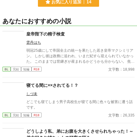
お気に入り追加
14
あなたにおすすめの小説
皇帝陛下の精子検査
雲丹はち
弱冠25歳にして帝国全土の統一を果たした若き皇帝マクシミリア
ン。 しかし彼は政務に追われ、いまだ妃すら迎えられていなかっ
た。 このままでは世継ぎが産まれるかどうかも分からない。 焦れ
た官僚たちに迫られ、マクシミリアンは世にも屈辱的な『検査』
文字数：18,998
BL
完結
短編
R18
を受けさせられることに――!?
寝てる間に××されてる！？
しづ未
どこでも寝てしまう男子高校生が寝てる間に色々な被害に遭う話
です。
文字数：26,335
BL
完結
短編
R18
どうしよう私、弟にお腹を大きくさせられちゃった！～