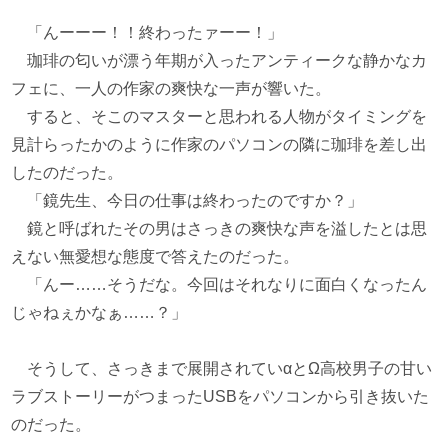
「んーーー！！終わったァーー！」
珈琲の匂いが漂う年期が入ったアンティークな静かなカ
フェに、一人の作家の爽快な一声が響いた。
すると、そこのマスターと思われる人物がタイミングを
見計らったかのように作家のパソコンの隣に珈琲を差し出
したのだった。
「鏡先生、今日の仕事は終わったのですか？」
鏡と呼ばれたその男はさっきの爽快な声を溢したとは思
えない無愛想な態度で答えたのだった。
「んー……そうだな。今回はそれなりに面白くなったん
じゃねぇかなぁ……？」
そうして、さっきまで展開されていαとΩ高校男子の甘い
ラブストーリーがつまったUSBをパソコンから引き抜いた
のだった。