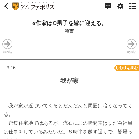
α作家はΩ男子を嫁に迎える。
亀吉
前の話
次の話
3 / 6
しおりを挟む
我が家
我が家が近づいてくるとだんだんと周囲は暗くなってく
る。
密集住宅地ではあるが、流石にこの時間帯はまだ会社員
は仕事をしているみたいだ。８時半を越す辺りで、皆帰っ