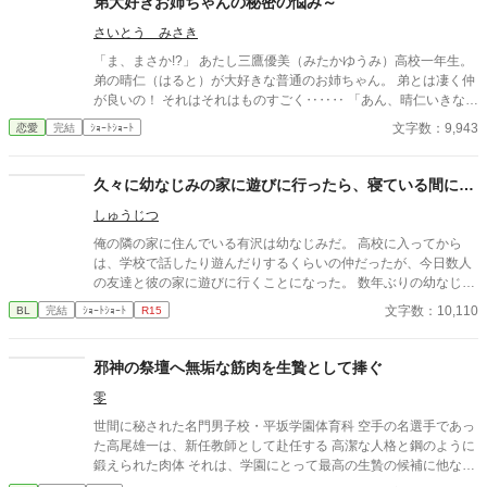
弟大好きお姉ちゃんの秘密の悩み～
さいとう みさき
「ま、まさか!?」 あたし三鷹優美（みたかゆうみ）高校一年生。
弟の晴仁（はると）が大好きな普通のお姉ちゃん。 弟とは凄く仲
が良いの！ それはそれはものすごく‥‥‥ 「あん、晴仁いきなり
そんなのお口に入らないよぉ～♡」 そんな関係のあたしたち。 で
文字数：9,943
恋愛
完結
ｼｮｰﾄｼｮｰﾄ
もある日トイレであたしはアレが来そうなのになかなか来ないの
も気にもせずスカートのファスナーを上げると‥‥‥ 「うそっ！
お腹が出て来てる!?」 お姉ちゃんの秘密の悩みです。
久々に幼なじみの家に遊びに行ったら、寝ている間に…
しゅうじつ
俺の隣の家に住んでいる有沢は幼なじみだ。 高校に入ってから
は、学校で話したり遊んだりするくらいの仲だったが、今日数人
の友達と彼の家に遊びに行くことになった。 数年ぶりの幼なじみ
の家を懐かしんでいる中、いつの間にか友人たちは帰っており、
文字数：10,110
BL
完結
ｼｮｰﾄｼｮｰﾄ
R15
幼なじみと2人きりに。 そこで俺は彼の部屋であるものを見つけ
てしまい、部屋に来た有沢に咄嗟に寝たフリをするが…
邪神の祭壇へ無垢な筋肉を生贄として捧ぐ
零
世間に秘された名門男子校・平坂学園体育科 空手の名選手であっ
た高尾雄一は、新任教師として赴任する 高潔な人格と鋼のように
鍛えられた肉体 それは、学園にとって最高の生贄の候補に他なら
なかった 至高の筋肉を持つ、精神を削られ意志をなくした青年を