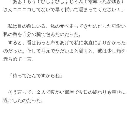
「あぁ！もう！びしょびしょじゃん！孝幸（たかゆき）
さんニコニコしてないで早く拭いて暖まってください！」
私は目の前にいる、私の元へ走ってきたのだった可愛い
私の番を自分の腕で包んたのだった。
すると、番はわっと声をあげて私に素直によりかかった
のだった。そして耳元でただいまと囁くと、彼は少し頬を
赤らめて一言。
「待ってたんですからね」
そう言って、２人で暖かい部屋で今日の終わりも幸せに
過ごしたのだった。