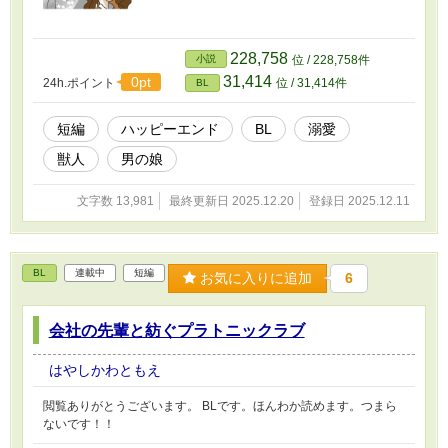
228,758
小説
位 / 228,758件
31,414
0pt
24h.ポイント
位 / 31,414件
BL
短編
ハッピーエンド
BL
溺愛
獣人
男の娘
文字数 13,981
最終更新日 2025.12.20
登録日 2025.12.11
BL
連載中
短編
お気に入りに追加
6
会社の先輩と紡ぐプラトニックラブ
はやしかわともえ
閲覧ありがとうございます。 BLです。ほんわか読めます。つまら
ないです！！