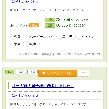
はやしかわともえ
閲覧ありがとうございます。 まったりペースの配信です。
228,758
小説
位 / 228,758件
66,366
0pt
24h.ポイント
位 / 66,366件
恋愛
恋愛
ハッピーエンド
異世界
イケメン
学園
転生
文字数 16,691
最終更新日 2026.06.30
登録日 2026.06.23
BL
完結
長編
お気に入りに追加
33
オーガ族の皇子様に恋をしました。
はやしかわともえ
閲覧ありがとうございます。久しぶりのオメガバースです。