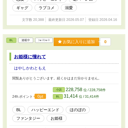
ギャグ
ラブコメ
溺愛
文字数 20,388
最終更新日 2026.05.07
登録日 2026.04.16
BL
連載中
ｼｮｰﾄｼｮｰﾄ
お気に入りに追加
0
お姫様に憧れて
はやしかわともえ
閲覧ありがとうございます。続くかはまだ分かりません。
228,758
小説
位 / 228,758件
31,414
0pt
24h.ポイント
位 / 31,414件
BL
BL
ハッピーエンド
ほのぼの
ファンタジー
お姫様