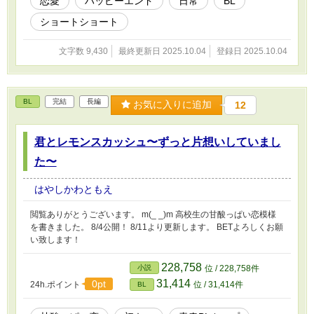
恋愛
ハッピーエンド
日常
BL
ショートショート
文字数 9,430
最終更新日 2025.10.04
登録日 2025.10.04
BL
完結
長編
お気に入りに追加
12
君とレモンスカッシュ〜ずっと片想いしていまし
た〜
はやしかわともえ
閲覧ありがとうございます。 m(_ _)m 高校生の甘酸っぱい恋模様
を書きました。 8/4公開！ 8/11より更新します。 BETよろしくお願
い致します！
228,758
小説
位 / 228,758件
31,414
0pt
24h.ポイント
位 / 31,414件
BL