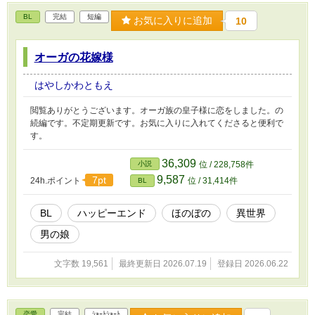
BL
完結
短編
お気に入りに追加
10
オーガの花嫁様
はやしかわともえ
閲覧ありがとうございます。オーガ族の皇子様に恋をしました。の
続編です。不定期更新です。お気に入りに入れてくださると便利で
す。
36,309
小説
位 / 228,758件
9,587
7pt
24h.ポイント
位 / 31,414件
BL
BL
ハッピーエンド
ほのぼの
異世界
男の娘
文字数 19,561
最終更新日 2026.07.19
登録日 2026.06.22
恋愛
完結
ｼｮｰﾄｼｮｰﾄ