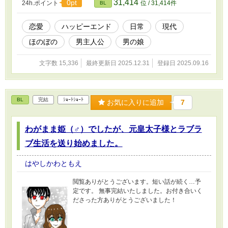
31,414
0pt
24h.ポイント
位 / 31,414件
BL
恋愛
ハッピーエンド
日常
現代
ほのぼの
男主人公
男の娘
文字数 15,336
最終更新日 2025.12.31
登録日 2025.09.16
BL
完結
ｼｮｰﾄｼｮｰﾄ
お気に入りに追加
7
わがまま姫（♂）でしたが、元皇太子様とラブラ
ブ生活を送り始めました。
はやしかわともえ
閲覧ありがとうございます。短い話が続く…予
定です。 無事完結いたしました。お付き合いく
ださった方ありがとうございました！