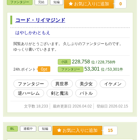
ファンタジー
完結
短編
お気に入りに追加
0
コード・リイマジンド
はやしかわともえ
閲覧ありがとうございます。 久しぶりのファンタジーものです。
ゆっくり書いていきます。
228,758
小説
位 / 228,758件
53,301
0pt
24h.ポイント
位 / 53,301件
ファンタジー
ファンタジー
異世界
美少女
イケメン
逆ハーレム
剣と魔法
バトル
文字数 18,233
最終更新日 2026.04.02
登録日 2026.02.15
BL
連載中
短編
お気に入りに追加
15