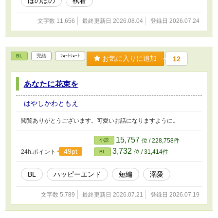
ほのぼの
執着
文字数 11,656
最終更新日 2026.08.04
登録日 2026.07.24
BL
完結
ｼｮｰﾄｼｮｰﾄ
お気に入りに追加
12
あなたに花束を
はやしかわともえ
閲覧ありがとうございます。可愛いお話になりますように。
15,757
小説
位 / 228,758件
3,732
49pt
24h.ポイント
位 / 31,414件
BL
BL
ハッピーエンド
短編
溺愛
文字数 5,789
最終更新日 2026.07.21
登録日 2026.07.19