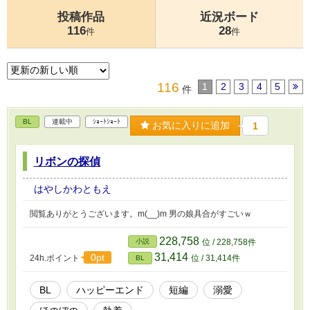
投稿作品
近況ボード
116
28
件
件
116
1
2
3
4
5
件
BL
連載中
ｼｮｰﾄｼｮｰﾄ
お気に入りに追加
1
リボンの探偵
はやしかわともえ
閲覧ありがとうございます。m(__)m 男の娘具合がすごいｗ
228,758
小説
位 / 228,758件
31,414
0pt
24h.ポイント
位 / 31,414件
BL
BL
ハッピーエンド
短編
溺愛