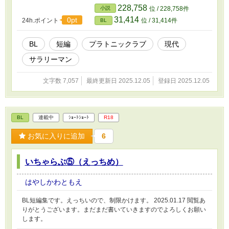
228,758
小説
位 / 228,758件
31,414
0pt
24h.ポイント
位 / 31,414件
BL
BL
短編
プラトニックラブ
現代
サラリーマン
文字数 7,057
最終更新日 2025.12.05
登録日 2025.12.05
BL
連載中
ｼｮｰﾄｼｮｰﾄ
R18
お気に入りに追加
6
いちゃらぶ⑤（えっちめ）
はやしかわともえ
BL短編集です。えっちいので、制限かけます。 2025.01.17 閲覧あ
りがとうございます。まだまだ書いていきますのでよろしくお願い
します。