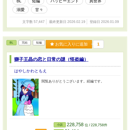
BL
短編
ハッピーエンド
異世界
溺愛
甘々
文字数 57,447
最終更新日 2026.02.19
登録日 2026.01.09
BL
完結
短編
お気に入りに追加
1
獅子王晶の恋と日常の謎（怪盗編）
はやしかわともえ
閲覧ありがとうございます。続編です。
228,758
小説
位 / 228,758件