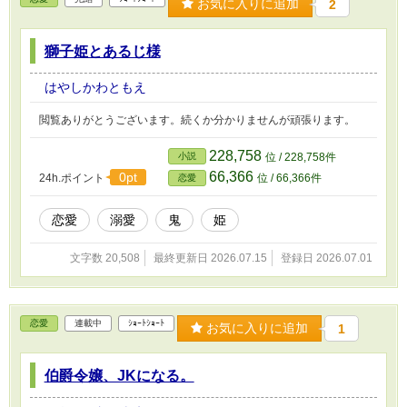
お気に入りに追加
2
獅子姫とあるじ様
はやしかわともえ
閲覧ありがとうございます。続くか分かりませんが頑張ります。
228,758
小説
位 / 228,758件
66,366
0pt
24h.ポイント
位 / 66,366件
恋愛
恋愛
溺愛
鬼
姫
文字数 20,508
最終更新日 2026.07.15
登録日 2026.07.01
恋愛
連載中
ｼｮｰﾄｼｮｰﾄ
お気に入りに追加
1
伯爵令嬢、JKになる。