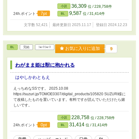
36,309
小説
位 / 228,758件
9,587
7pt
24h.ポイント
位 / 31,414件
BL
文字数 52,421
最終更新日 2025.11.17
登録日 2024.12.23
BL
完結
ｼｮｰﾄｼｮｰﾄ
お気に入りに追加
9
わがまま姫は獣に抱かれる
はやしかわともえ
えっちめなSSです。 2025.10.08
https://suzuri.jp/TOMOE0307/digital_products/105820 SUZURI様に
て改稿したものを置いています。有料ですが読んでいただけたら嬉
しいです。
228,758
小説
位 / 228,758件
31,414
0pt
24h.ポイント
位 / 31,414件
BL