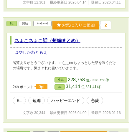
文字数 12,361
最終更新日 2026.04.14
登録日 2026.04.11
BL
完結
ｼｮｰﾄｼｮｰﾄ
お気に入りに追加
2
ちょこちょこ話（短編まとめ）
はやしかわともえ
閲覧ありがとうございます。 m(_ _)m ちょっとした話を置くだけ
の場所です。気まぐれに書いていきます。
228,758
小説
位 / 228,758件
31,414
0pt
24h.ポイント
位 / 31,414件
BL
BL
短編
ハッピーエンド
恋愛
文字数 30,344
最終更新日 2026.04.09
登録日 2026.01.16