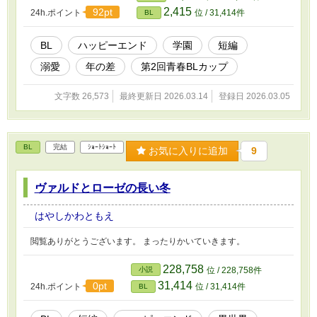
2,415
92pt
24h.ポイント
位 / 31,414件
BL
BL
ハッピーエンド
学園
短編
溺愛
年の差
第2回青春BLカップ
文字数 26,573
最終更新日 2026.03.14
登録日 2026.03.05
BL
完結
ｼｮｰﾄｼｮｰﾄ
お気に入りに追加
9
ヴァルドとローゼの長い冬
はやしかわともえ
閲覧ありがとうございます。 まったりかいていきます。
228,758
小説
位 / 228,758件
31,414
0pt
24h.ポイント
位 / 31,414件
BL