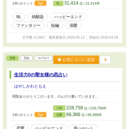
31,414
0pt
24h.ポイント
位 / 31,414件
BL
BL
幼馴染
ハッピーエンド
ファンタジー
短編
溺愛
文字数 15,680
最終更新日 2026.05.12
登録日 2026.04.28
恋愛
完結
ｼｮｰﾄｼｮｰﾄ
お気に入りに追加
3
生活力0の聖女様の恋占い
はやしかわともえ
閲覧ありがとうございます。のんびり書いていきます。
228,758
小説
位 / 228,758件
66,366
0pt
24h.ポイント
位 / 66,366件
恋愛
恋愛
ハッピーエンド
逆ハーレム