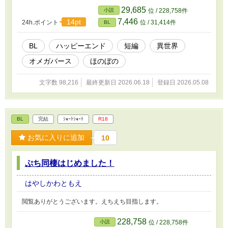
29,685
小説
位 / 228,758件
7,446
14pt
24h.ポイント
位 / 31,414件
BL
BL
ハッピーエンド
短編
異世界
オメガバース
ほのぼの
文字数 98,216
最終更新日 2026.06.18
登録日 2026.05.08
BL
完結
ｼｮｰﾄｼｮｰﾄ
R18
お気に入りに追加
10
ぷち同棲はじめました！
はやしかわともえ
閲覧ありがとうございます。えちえち目指します。
228,758
小説
位 / 228,758件