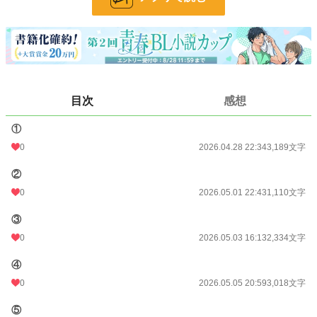
文字数
15,680
更新日時
2026.05.12 12:09
初回公開日時
2026.04.28 22:34
初回完結日時
2026.05.12 12:09
目次
感想
週間ポイント
21 pt (62,459 位)
①
月間ポイント
161 pt (56,016 位)
0
2026.04.28 22:34
3,189文字
年間ポイント
6,767 pt (39,293 位)
②
累計ポイント
6,781 pt (113,015 位)
0
2026.05.01 22:43
1,110文字
③
0
2026.05.03 16:13
2,334文字
④
0
2026.05.05 20:59
3,018文字
⑤