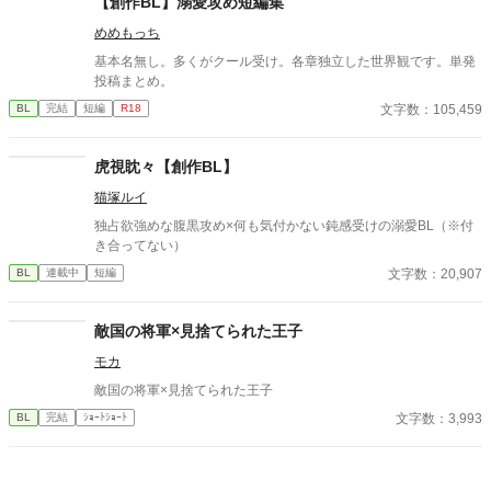
【創作BL】溺愛攻め短編集
めめもっち
基本名無し。多くがクール受け。各章独立した世界観です。単発
投稿まとめ。
文字数：105,459
BL
完結
短編
R18
虎視眈々【創作BL】
猫塚ルイ
独占欲強めな腹黒攻め×何も気付かない鈍感受けの溺愛BL（※付
き合ってない）
文字数：20,907
BL
連載中
短編
敵国の将軍×見捨てられた王子
モカ
敵国の将軍×見捨てられた王子
文字数：3,993
BL
完結
ｼｮｰﾄｼｮｰﾄ