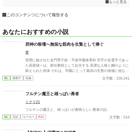
もっと見る
このコンテンツについて報告する
あなたにおすすめの小説
邪神の祭壇へ無垢な筋肉を生贄として捧ぐ
零
世間に秘された名門男子校・平坂学園体育科 空手の名選手であっ
た高尾雄一は、新任教師として赴任する 高潔な人格と鋼のように
鍛えられた肉体 それは、学園にとって最高の生贄の候補に他なら
なかった 至高の筋肉を持つ、精神を削られ意志をなくした青年を
文字数：236,341
BL
連載中
短編
太古の神に捧げるため、“水”、“風”、“土”の信奉者達が暗躍する 意
志をなくし筋肉の操り人形と化した“デク” 消える教師 山奥の男子
校で繰り広げられるダークファンタジー
フルチン魔王と雄っぱい勇者
ミクリ21
フルチンの魔王と、雄っぱいが素晴らしい勇者の話。
文字数：516
BL
完結
ｼｮｰﾄｼｮｰﾄ
R15