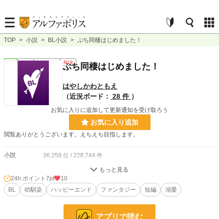
TOP
>
小説
>
BL小説
>
ぷち同棲はじめました！
BL
完結
ｼｮｰﾄｼｮｰﾄ
R18
ぷち同棲はじめました！
はやしかわともえ
（近況ボード：
28 件
）
お気に入りに追加して更新通知を受け取ろう
お気に入り追加
閲覧ありがとうございます。えちえち目指します。
小説
36,258 位 / 228,744 件
BL
9,543 位 / 31,413 件
24h.ポイント
7pt
10
お気に入り
BL
幼馴染
10
ハッピーエンド
ファンタジー
短編
溺愛
24h.ポイント
7 pt
アプリで読む