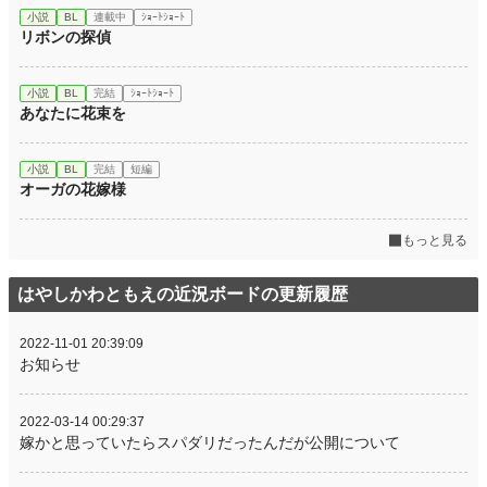
小説
BL
連載中
ｼｮｰﾄｼｮｰﾄ
リボンの探偵
小説
BL
完結
ｼｮｰﾄｼｮｰﾄ
あなたに花束を
小説
BL
完結
短編
オーガの花嫁様
もっと見る
はやしかわともえの近況ボードの更新履歴
2022-11-01 20:39:09
お知らせ
2022-03-14 00:29:37
嫁かと思っていたらスパダリだったんだが公開について