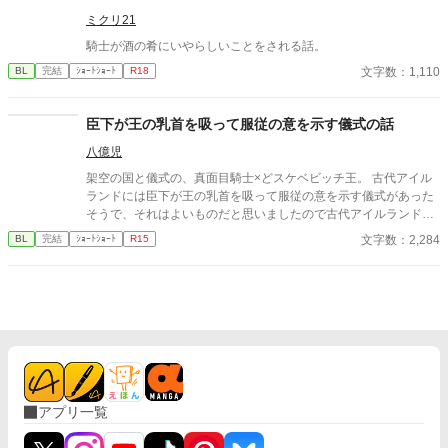
られる師匠】【ケンカの後の夜は甘い】【好きな子を守りたい故
ミクリ21
に】【マンネリを打ち明けると進み出す】【キスだけじゃあ我慢
できない】【マッサージという名目だけど】【尿道攻めというや
騎士が酒の肴にいやらしいことをされる話。
つ】【ミニスカといえば】【ステージで新人に喰われる】 ---------
文字数：1,110
BL
完結
ｼｮｰﾄｼｮｰﾄ
R18
--------- 【2021/10/29を持って、こちらの短編集を完結致します。
同シリーズの［完結済み・年上が溺愛される短編集］ 等もあるの
で、詳しくはプロフィールをご覧いただけると幸いです。 ありが
臣下が王の乳首を吸って服従の意を示す儀式の話
とうございました。 引き続き応援いただけると幸いです。】
八億児
架空の国と儀式の、真面目騎士×どスケベビッチ王。 古代アイル
ランドには臣下が王の乳首を吸って服従の意を示す儀式があった
そうで、それはよいものだと思いましたので古代アイルランドと
は特に関係なく王の乳首を吸ってもらいました。
文字数：2,284
BL
完結
ｼｮｰﾄｼｮｰﾄ
R15
アプリ一覧