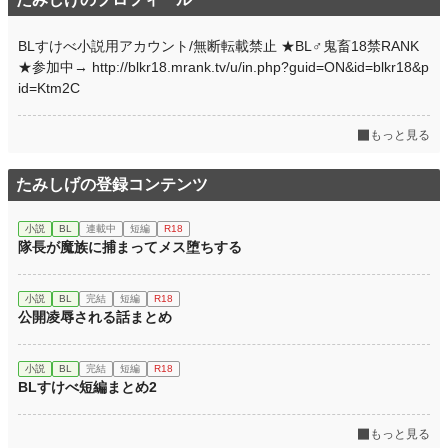
BLすけべ小説用アカウント/無断転載禁止 ★BL♂鬼畜18禁RANK
★参加中→ http://blkr18.mrank.tv/u/in.php?guid=ON&id=blkr18&p
id=Ktm2C
もっと見る
たみしげの登録コンテンツ
小説
BL
連載中
短編
R18
隊長が魔族に捕まってメス堕ちする
小説
BL
完結
短編
R18
公開凌辱される話まとめ
小説
BL
完結
短編
R18
BLすけべ短編まとめ2
もっと見る