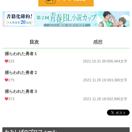
文字数
12,834
更新日時
2021.11.28 18:00
初回公開日時
2021.10.31 00:00
初回完結日時
2021.11.28 17:33
目次
感想
週間ポイント
4,989 pt (2,049 位)
捕らわれた勇者１
月間ポイント
20,678 pt (2,295 位)
315
2021.10.31 00:00
6,464文字
年間ポイント
254,855 pt (2,389 位)
捕らわれた勇者２
275
2021.11.26 19:30
3,380文字
累計ポイント
778,950 pt (7,290 位)
捕らわれた勇者３
373
2021.11.28 18:00
2,990文字
たみしげのプロフィール