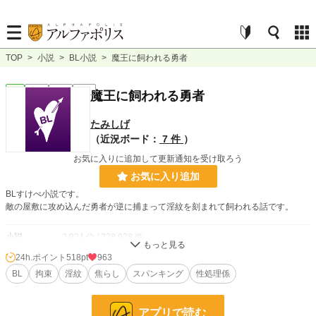
TOP
>
小説
>
BL小説
>
魔王に飼われる勇者
BL
完結
短編
R18
魔王に飼われる勇者
たみしげ
（近況ボード：
7 件
）
お気に入りに追加して更新通知を受け取ろう
お気に入り追加
BLすけべ小説です。
敵の屋敷に攻め込んだ勇者が逆に捕まって淫紋を刻まれて飼われる話です。
小説
2,924 位 / 228,928 件
24h.ポイント
518pt
963
BL
559 位 / 31,451 件
BL
拘束
淫紋
焦らし
スパンキング
性処理係
お気に入り
495
24h.ポイント
518 pt
アプリで読む