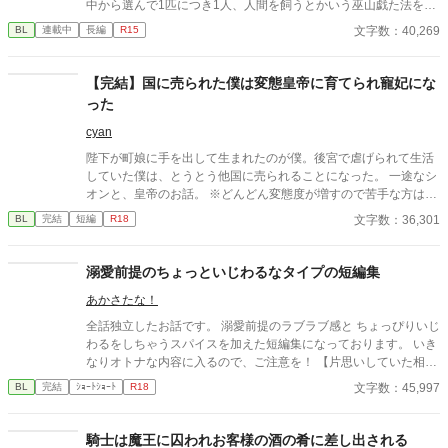
中から選んで1匹につき1人、人間を飼うとかいう巫山戯た法を提
案したようだけれど。 「まあ何も変わらない、はず…」 ちょっと
文字数：40,269
BL
連載中
長編
R15
視界に映る生き物の種類が増えるだけ。そう思ってた。 ほんと
に。ほんとうに。 紫ヶ崎 那津(しがさき なつ)(22) ブラック企業で
働く最下層の男。顔立ちは悪くないが、不摂生で見る影もない。
【完結】国に売られた僕は変態皇帝に育てられ寵妃にな
変化を嫌い、現状維持を好む。 タルア＝ミース(347) 職業不詳の
った
人外、Swis(スウィズ)。お金持ち。 最初は可愛いペットとしか見
ていなかったものの…？ 2025/09/12 ★1000 Thank_You!!
cyan
陛下が町娘に手を出して生まれたのが僕。後宮で虐げられて生活
していた僕は、とうとう他国に売られることになった。 一途なシ
オンと、皇帝のお話。 ※どんどん変態度が増すので苦手な方はお
気を付けください。
文字数：36,301
BL
完結
短編
R18
溺愛前提のちょっといじわるなタイプの短編集
あかさたな！
全話独立したお話です。 溺愛前提のラブラブ感と ちょっぴりいじ
わるをしちゃうスパイスを加えた短編集になっております。 いき
なりオトナな内容に入るので、ご注意を！ 【片思いしていた相手
の数年越しに知った裏の顔】【モテ男に徐々に心を開いていく恋
文字数：45,997
BL
完結
ｼｮｰﾄｼｮｰﾄ
R18
愛初心者】【久しぶりの夜は燃える】【伝説の狼男と恋に落ち
る】【ヤンキーを喰う生徒会長】【犬の躾に抜かりがないご主人
様】【取引先の年下に屈服するリーマン】【優秀な弟子に可愛が
騎士は魔王に囚われお客様の酒の肴に差し出される