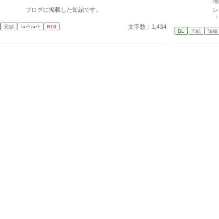
地
ブログに掲載した短編です。
レ
「
文字数：1,434
完結
ｼｮｰﾄｼｮｰﾄ
R18
れて。 「ミケに
BL
完結
短編
優
こ
絡