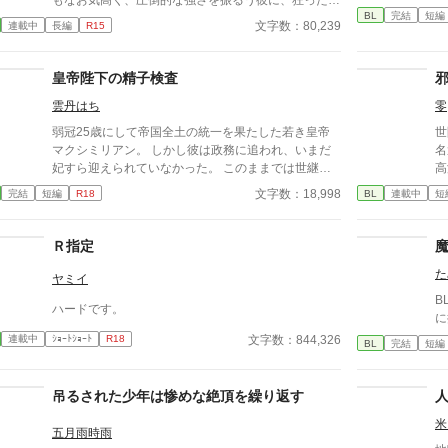
もなお気高く、圧倒的な強さを振るう彼に、狂った執
BL
完結
短編
着を抱く男たちが集結する。
文字数：80,239
連載中
長編
R15
皇帝陛下の精子検査
雲丹はち
零
弱冠25歳にして帝国全土の統一を果たした若き皇帝
世
マクシミリアン。 しかし彼は政務に追われ、いまだ
名
妃すら迎えられていなかった。 このままでは世継ぎ
高
が産まれるかどうかも分からない。 焦れた官僚たち
園
文字数：18,998
完結
短編
R18
BL
連載中
短
に迫られ、マクシミリアンは世にも屈辱的な『検査』
の
を受けさせられることに――!?
古
躍する 意志をな
Ｒ指定
消える教
た
ァ
ヤミイ
B
ハードです。
に
文字数：844,326
連載中
ｼｮｰﾄｼｮｰﾄ
R18
BL
完結
短編
吊るされた少年は惨めな絶頂を繰り返す
米
五月雨時雨