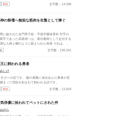
文字数：14,396
R18
邪神の祭壇へ無垢な筋肉を生贄として捧ぐ
間に秘された名門男子校・平坂学園体育科 空手の
選手であった高尾雄一は、新任教師として赴任する
潔な人格と鋼のように鍛えられた肉体 それは、学
にとって最高の生贄の候補に他ならなかった 至高
文字数：236,341
編
筋肉を持つ、精神を削られ意志をなくした青年を太
の神に捧げるため、“水”、“風”、“土”の信奉者達が暗
くし筋肉の操り人形と化した“デク”
魔王に飼われる勇者
師 山奥の男子校で繰り広げられるダークフ
みしげ
ンタジー
Lすけべ小説です。 敵の屋敷に攻め込んだ勇者が逆
捕まって淫紋を刻まれて飼われる話です。
文字数：12,834
R18
人気俳優に拾われてペットにされた件
山のら