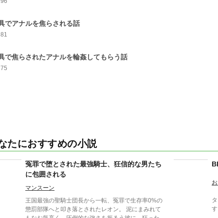
296
具でアナルを焦らされる話
281
具で焦らされたアナルを輪姦してもらう話
275
なたにおすすめの小説
冤罪で堕とされた最強騎士、狂信的な男たち
B
に包囲される
お
マンスーン
タイ
​王国最強の聖騎士団長から一転、冤罪で生存率0%の
す
懲罰部隊へと叩き落とされたレオン。 泥にまみれて