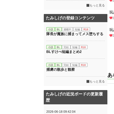
もっと見る
玩
たみしげの登録コンテンツ
玩
小説
BL
連載中
短編
R18
隊長が魔族に捕まってメス堕ちする
小説
BL
完結
短編
R18
BLすけべ短編まとめ2
小説
BL
完結
短編
R18
捕虜の散歩と観察
あ
もっと見る
たみしげの近況ボードの更新履
歴
2026-06-18 09:42:04