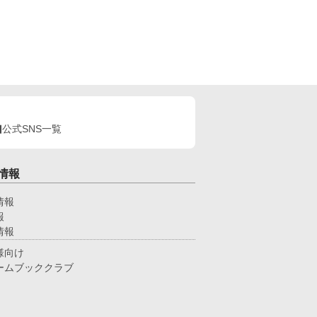
公式SNS一覧
情報
情報
報
情報
様向け
ームブッククラブ