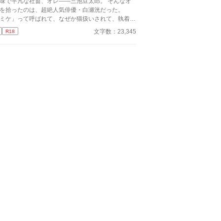
味で平凡な社畜、オレ――三池豆太郎。 そんなオ
を拾ったのは、超絶人気俳優・白瀬洸だった。
ミケ」って呼ばれて、なぜか猫扱いされて、執着さ
はそろそろ“躾”が必要かな」――洸の
文字数：23,345
R18
しい笑顔の裏には、底なしの狂気が潜んでいた。
れは、オレが洸の変態的な愛情と執着に、容赦なく
め取られて、逃げ道を失っていく話。