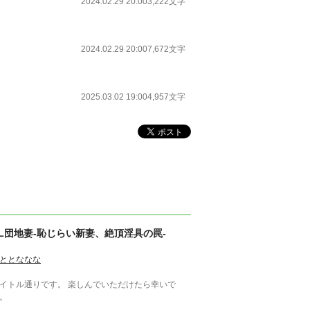
2024.02.29 20:00
3,222文字
2024.02.29 20:00
7,672文字
2025.03.02 19:00
4,957文字
L団地妻-恥じらい新妻、絶頂淫具の罠-
ととななな
トル通りです。 楽しんでいただけたら幸いで
。