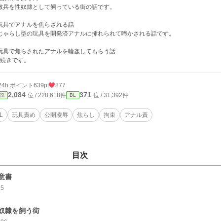
敵兵を性奴隷として飼っている街の話です。
玩具でアナルを焦らされる話
じゃらし型の玩具を開発済アナルに挿れられて啼かされる話です。
玩具で焦らされたアナルを輪姦してもらう話
の続きです。
24h.ポイント
639pt
877
2,084
371
位 / 228,618件
位 / 31,392件
説
BL
L
玩具責め
公開凌辱
焦らし
拘束
アナル責
目次
意書
25
奴隷を飼う街