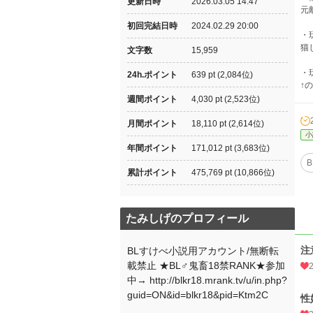
更新日時
2026.03.05 14:47
元
初回完結日時
2024.02.29 20:00
・
猫
文字数
15,959
・
24h.ポイント
639 pt (2,084位)
↑
週間ポイント
4,030 pt (2,523位)
月間ポイント
18,110 pt (2,614位)
小
年間ポイント
171,012 pt (3,683位)
B
累計ポイント
475,769 pt (10,866位)
たみしげのプロフィール
注
BLすけべ小説用アカウント/無断転
載禁止 ★BL♂鬼畜18禁RANK★参加
中→ http://blkr18.mrank.tv/u/in.php?
guid=ON&id=blkr18&pid=Ktm2C
性