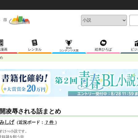
Web
稿漫画
レンタル
絵本ひろば
ビジ
コンテンツ大賞
め
開凌辱される話まとめ
みしげ
（近況ボード：
7 件
）
Lすけべ小説です。
性奴隷を飼う街