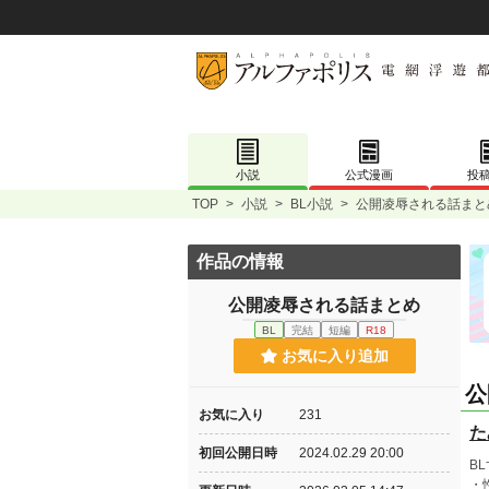
小説
公式漫画
投
TOP
>
小説
>
BL小説
>
公開凌辱される話まと
作品の情報
公開凌辱される話まとめ
BL
完結
短編
R18
お気に入り追加
公
お気に入り
231
た
初回公開日時
2024.02.29 20:00
B
・