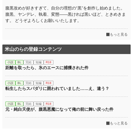
腹黒攻めが好きすぎて、自分の理想の“黒”を創作し始めました。
腹黒、ヤンデレ、執着、変態――黒ければ黒いほど、ときめきま
す。 どうぞよろしくお願いいたします。
もっと見る
米山のらの登録コンテンツ
小説
BL
完結
短編
R18
距離を取ったら、氷のエースに捕獲された件
小説
BL
完結
短編
R18
転生したらスパダリに囲われていました……え、違う？
小説
BL
完結
短編
R18
元・純白天使が、腹黒悪魔になって俺の前に舞い戻った件
もっと見る