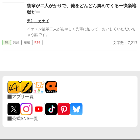
て、他のほとんどの子は母や姉達のお乳で飲んでくれる子だった
働く最下層の男。顔立ちは悪くないが、不摂生で見る影もない。
後輩が二人がかりで、俺をどんどん責めてくるー快楽地
けど何故か数人には僕のお乳がお気に召したようでー 昔お乳をあ
変化を嫌い、現状維持を好む。 タルア＝ミース(347) 職業不詳の
獄だー
たえた子達が僕のお乳が忘れられないと迫ってきます!! 「僕はお
人外、Swis(スウィズ)。お金持ち。 最初は可愛いペットとしか見
乳を貸しただけで牛乳は母さんと姉さん達のなのに！どうしてこ
ていなかったものの…？ 2025/09/12 ★1000 Thank_You!!
天知 カナイ
うなった!?」 ＊ 総受けで、固定カプを決めるかはまだまだ不明で
イケメン後輩二人があやしく先輩に迫って、おいしくいただいち
す。 いいね♡やお気に入り登録☆をしてくださいますと励みにな
ゃう話です。
ります(＞＜) 誤字脱字、言葉使いが変な所がありましたら脳内変
換して頂けますと幸いです。
文字数：7,217
BL
完結
短編
R18
アプリ一覧
公式SNS一覧