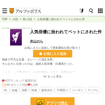
TOP
>
小説
>
BL小説
>
人気俳優に拾われてペットにされた件
BL
完結
短編
R18
人気俳優に拾われてペットにされた件
米山のら
お気に入りに追加して更新通知を受け取ろう
お気に入り追加
地味で平凡な社畜、オレ――三池豆太郎。
そんなオレを拾ったのは、超絶人気俳優・白瀬洸だった。
「ミケ」って呼ばれて、なぜか猫扱いされて、執着されて。
「ミケにはそろそろ“躾”が必要かな」――洸の優しい笑顔の裏には、底なしの狂
HOTランキング 最高61位
気が潜んでいた。
24h.ポイント
42pt
4,100
BL
短編
溺愛
執着
腹黒攻め
不憫受け
スパダリ
ヤンデレ
これは、オレが洸の変態的な愛情と執着に、容赦なく絡め取られて、逃げ道を失
っていく話。
アプリで読む