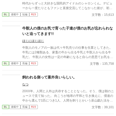
時代からずっと大好きな国民的アイドルのシャロンくん。デビュ
ーから一度たりともファンと直接交流してこなかった彼が、初め
て握手会を開くことになったらしい。一名様限定の激レアチケッ
文字数：15,613
BL
連載中
短編
R15
トを手に入れてしまった僕は、感動の対面に胸を躍らせている
と… 「あぁ、ずっと会いたかった俺の天使」 気付けば、僕の世界
は180°変わってしまっていた。 ┈┈┈┈┈┈┈┈┈┈ 初めまし
牛獣人の僕のお乳で育った子達が僕のお乳が忘れられな
てです。お手柔らかにお願いします。 ムーンライトノベルズさん
いと迫ってきます!!
にも掲載しております
ほじにほじほじ
牛獣人のモノアの一族は代々牛乳売りの仕事を生業としてきた。
牛乳には2種類ある、家畜の牛から出る牛乳と牛獣人から出る牛
乳だ。 牛獣人の女性は一定の年齢になると自らの意思てお乳を出
すことが出来る。 そして、僕たち家族普段は家畜の牛の牛乳を売
文字数：135,758
BL
連載中
長編
R15
っているが母と姉達の牛乳は濃厚で喉越しや舌触りが良いお貴族
様に高値で売っていた。 ある日僕たち一家を呼んだお貴族様のご
子息様がお乳を呑まないと相談を受けたのが全ての始まりー 母や
飼われる側って案外良いらしい。
姉達の牛乳を詰めた哺乳瓶を与えてみても、母や姉達のお乳を直
なつ
接与えてみても飲んでくれない赤子。 そんな時ふと赤子と目が合
うと僕を見て何かを訴えてくるー 「え？僕のお乳が飲みたい
20XX年。人間と人外は共存することとなった。そう、僕は朝のニ
の？」 「僕はまだ子供でしかも男だからでないよ。」 「え？何言
ュースで見て知った。 向こうが地球の平和と引き換えに、僕達の
ってるの姉さん達！僕のお乳に牛乳を垂らして飲ませてみろだな
中から選んで1匹につき1人、人間を飼うとかいう巫山戯た法を提
んて！そんなの上手くいくわけ…え、飲んでるよ？え？」 そんな
案したようだけれど。 「まあ何も変わらない、はず…」 ちょっと
文字数：39,101
BL
連載中
長編
R15
こんなで、お乳を呑まない赤子が飲んだ噂は広がり他のお貴族様
視界に映る生き物の種類が増えるだけ。そう思ってた。 ほんと
達にもうちの子がお乳を飲んでくれないの！と言う相談を受け
に。ほんとうに。 紫ヶ崎 那津(しがさき なつ)(22) ブラック企業で