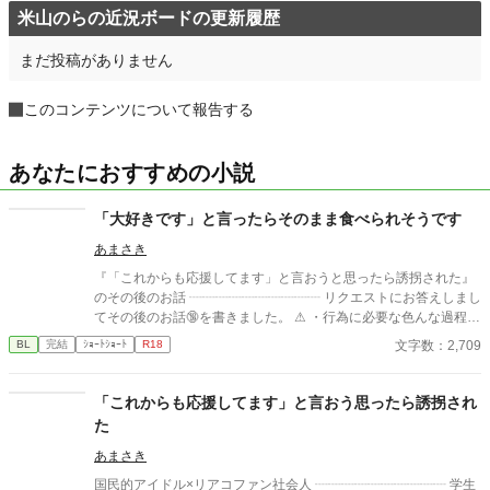
米山のらの近況ボードの更新履歴
まだ投稿がありません
このコンテンツについて報告する
あなたにおすすめの小説
「大好きです」と言ったらそのまま食べられそうです
あまさき
『「これからも応援してます」と言おうと思ったら誘拐された』
のその後のお話 ┈┈┈┈┈┈┈┈┈┈ リクエストにお答えしまし
てその後のお話🔞を書きました。 ⚠︎ ・行為に必要な色んな過程す
っ飛ばしてます ・♡有り
文字数：2,709
BL
完結
ｼｮｰﾄｼｮｰﾄ
R18
「これからも応援してます」と言おう思ったら誘拐され
た
あまさき
国民的アイドル×リアコファン社会人 ┈┈┈┈┈┈┈┈┈┈ 学生