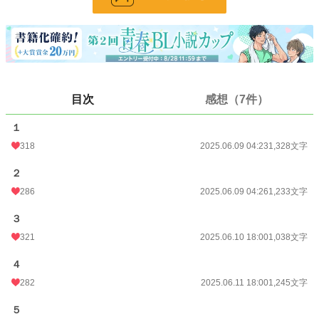
小説
16,931 位 / 228,744 件
BL
4,081 位 / 31,416 件
お気に入り
438
24h.ポイント
42 pt
目次
感想（7件）
文字数
23,345
１
更新日時
2025.07.18 13:10
318
2025.06.09 04:23
1,328文字
初回公開日時
2025.06.09 04:23
２
初回完結日時
2025.06.17 05:40
286
2025.06.09 04:26
1,233文字
週間ポイント
1,005 pt (8,939 位)
３
月間ポイント
4,497 pt (9,151 位)
321
2025.06.10 18:00
1,038文字
年間ポイント
128,035 pt (4,821 位)
４
累計ポイント
236,686 pt (17,916 位)
282
2025.06.11 18:00
1,245文字
５