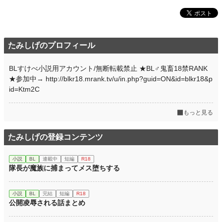
たみしげのプロフィール
BLすけべ小説用アカウント/無断転載禁止 ★BL♂鬼畜18禁RANK
★参加中→ http://blkr18.mrank.tv/u/in.php?guid=ON&id=blkr18&p
id=Ktm2C
もっと見る
たみしげの登録コンテンツ
小説
BL
連載中
短編
R18
隊長が魔族に捕まってメス堕ちする
小説
BL
完結
短編
R18
公開凌辱される話まとめ