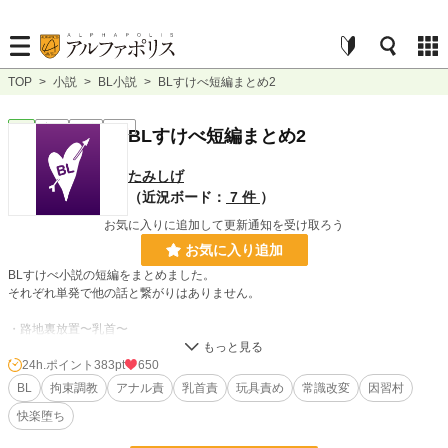
TOP
>
小説
>
BL小説
>
BLすけべ短編まとめ2
BL
完結
短編
R18
BLすけべ短編まとめ2
たみしげ
（近況ボード：
7 件
）
お気に入りに追加して更新通知を受け取ろう
お気に入り追加
BLすけべ小説の短編をまとめました。
それぞれ単発で他の話と繋がりはありません。
・路地裏放置〜乳首〜
路地裏に拘束放置されて通りすがりに乳首をいっぱい弄られる話です。
24h.ポイント
383pt
650
・ケツ穴係
BL
拘束調教
アナル責
乳首責
玩具責め
常識改変
因習村
ケツ穴を自由に使われる係が与えられる世界の話です。
快楽堕ち
・村の因習に逆らった末路