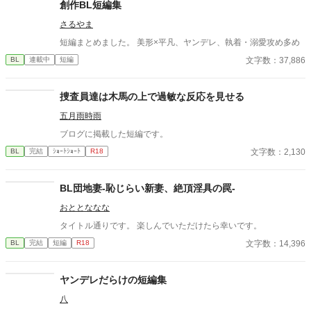
創作BL短編集
さるやま
短編まとめました。 美形×平凡、ヤンデレ、執着・溺愛攻め多め
文字数：37,886
BL
連載中
短編
捜査員達は木馬の上で過敏な反応を見せる
五月雨時雨
ブログに掲載した短編です。
文字数：2,130
BL
完結
ｼｮｰﾄｼｮｰﾄ
R18
BL団地妻-恥じらい新妻、絶頂淫具の罠-
おととななな
タイトル通りです。 楽しんでいただけたら幸いです。
文字数：14,396
BL
完結
短編
R18
ヤンデレだらけの短編集
八