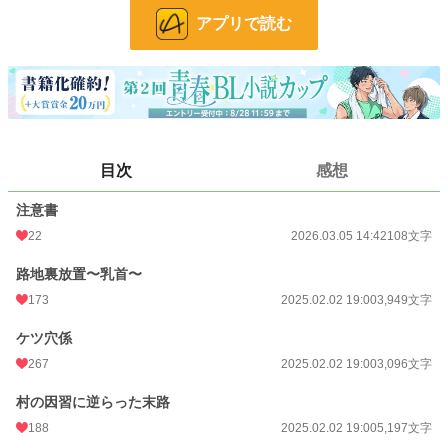
村の因習に逆らった男が儀式の中で凌辱される話です。
アプリで読む
小説
3,550 位 / 228,623 件
BL
667 位 / 31,391 件
お気に入り
134
24h.ポイント
383 pt
目次
感想
文字数
12,350
注意書
更新日時
2026.03.05 14:42
22
2026.03.05 14:42
108文字
初回公開日時
2025.02.02 19:00
路地裏放置〜乳首〜
初回完結日時
2025.02.02 19:00
173
2025.02.02 19:00
3,949文字
週間ポイント
2,765 pt (3,606 位)
ケツ穴係
267
2025.02.02 19:00
3,096文字
月間ポイント
13,208 pt (3,511 位)
年間ポイント
148,671 pt (4,194 位)
村の因習に逆らった末路
188
2025.02.02 19:00
5,197文字
累計ポイント
255,813 pt (17,008 位)