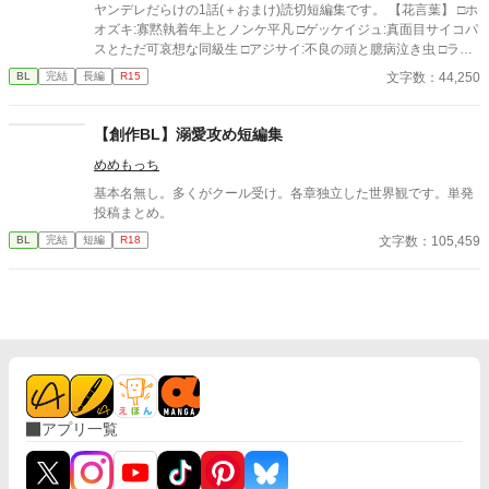
ヤンデレだらけの1話(＋おまけ)読切短編集です。 【花言葉】 □ホ
オズキ:寡黙執着年上とノンケ平凡 □ゲッケイジュ:真面目サイコパ
スとただ可哀想な同級生 □アジサイ:不良の頭と臆病泣き虫 □ラベ
ンダー:希死念慮不良とおバカ □デルフィニウム:執着傲慢幼馴染と
文字数：44,250
BL
完結
長編
R15
地味ぼっち ムーンライトノベル様に別名義で投稿しています。 か
なり昔に書いたもので芸風(？)が違うのですが、楽しんでいただ
ければ嬉しいです！ 【異世界短編】単発ネタ殴り書き随時掲載。
【創作BL】溺愛攻め短編集
◻︎お付きくんは反社ボスから逃げ出したい！:お馬鹿主人公くんと
めめもっち
傲慢ボス
基本名無し。多くがクール受け。各章独立した世界観です。単発
投稿まとめ。
文字数：105,459
BL
完結
短編
R18
アプリ一覧