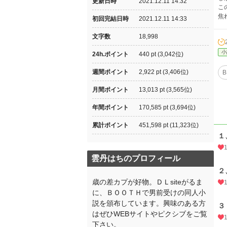
更新日時
2021.12.11 14:32
こ
焦
初回完結日時
2021.12.11 14:33
文字数
18,998
小
24h.ポイント
440 pt (3,042位)
週間ポイント
2,922 pt (3,406位)
B
月間ポイント
13,013 pt (3,565位)
年間ポイント
170,585 pt (3,694位)
累計ポイント
451,598 pt (11,323位)
１
雲丹はちのプロフィール
２
歳の差カプが好物。ＤＬsiteがるま
に、ＢＯＯＴＨで男前受けの同人小
説を頒布しています。興味のある方
３
はぜひWEBサイトやピクシブをご覧
下さい。