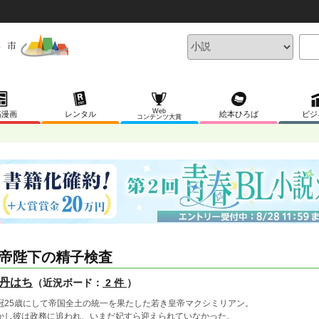
Web
稿漫画
レンタル
絵本ひろば
ビジ
コンテンツ大賞
帝陛下の精子検査
丹はち
（近況ボード：
2 件
）
冠25歳にして帝国全土の統一を果たした若き皇帝マクシミリアン。
かし彼は政務に追われ、いまだ妃すら迎えられていなかった。