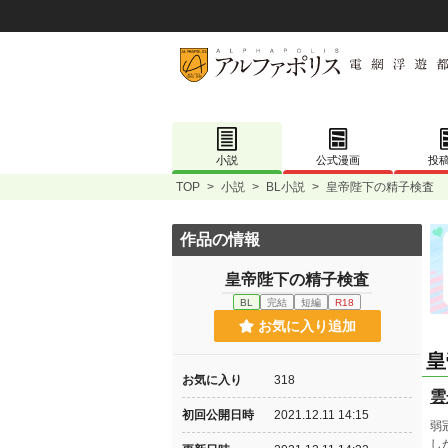
小説
公式漫画
投
TOP
>
小説
>
BL小説
>
皇帝陛下の精子検査
作品の情報
皇帝陛下の精子検査
BL
完結
短編
R18
お気に入り追加
皇
お気に入り
318
雲
初回公開日時
2021.12.11 14:15
弱
し