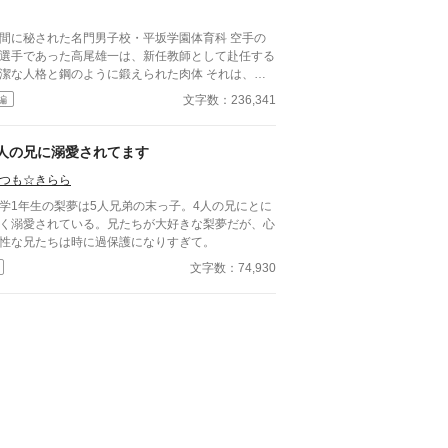
は神官を抱くのか。 それとも愛したがゆえに彼を
 神×神官の許された神秘的な夜の話。 ※小
間に秘された名門男子校・平坂学園体育科 空手の
家になろう(ムーンライトノベルズ)でも掲載してい
選手であった高尾雄一は、新任教師として赴任する
す。
潔な人格と鋼のように鍛えられた肉体 それは、学
にとって最高の生贄の候補に他ならなかった 至高
文字数：236,341
編
筋肉を持つ、精神を削られ意志をなくした青年を太
の神に捧げるため、“水”、“風”、“土”の信奉者達が暗
くし筋肉の操り人形と化した“デク”
4人の兄に溺愛されてます
師 山奥の男子校で繰り広げられるダークフ
つも☆きらら
ンタジー
学1年生の梨夢は5人兄弟の末っ子。4人の兄にとに
く溺愛されている。兄たちが大好きな梨夢だが、心
性な兄たちは時に過保護になりすぎて。
文字数：74,930