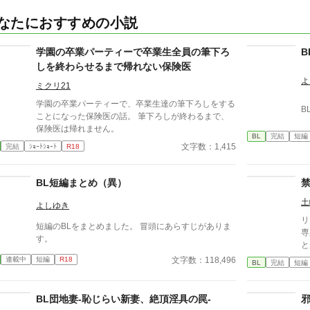
なたにおすすめの小説
学園の卒業パーティーで卒業生全員の筆下ろ
しを終わらせるまで帰れない保険医
よ
ミクリ21
学園の卒業パーティーで、卒業生達の筆下ろしをする
B
ことになった保険医の話。 筆下ろしが終わるまで、
保険医は帰れません。
BL
完結
短編
文字数：1,415
完結
ｼｮｰﾄｼｮｰﾄ
R18
BL短編まとめ（異）
土
よしゆき
リ
短編のBLをまとめました。 冒頭にあらすじがありま
専用
す。
と
あ
文字数：118,496
連載中
短編
R18
BL
完結
短編
の
ない。 それなの
は
BL団地妻-恥じらい新妻、絶頂淫具の罠-
強