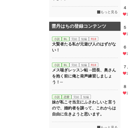
４
もっと見る
雲丹はちの登録コンテンツ
５
小説
BL
完結
短編
R18
大賢者たる私が元遊び人のはずがな
６
い！
小説
BL
完結
短編
R18
７
メス喘ぎレッスン帖 ─団長、奥さん
を抱く前に俺と発声練習しましょ
う！─
８
小説
恋愛
完結
短編
妹が私こそ当主にふさわしいと言う
ので、婚約者を譲って、これからは
自由に生きようと思います。
もっと見る