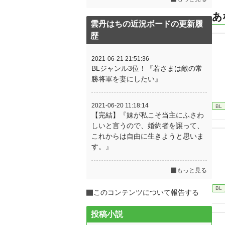
あ
雲丹はちの近況ボードの更新履
歴
2021-06-21 21:51:36
BLジャンル3位！『若さまは敵の常
勝将軍を妻にしたい』
2021-06-20 11:18:14
BL
【完結】『妹が私こそ当主にふさわ
しいと言うので、婚約者を譲って、
これからは自由に生きようと思いま
す。』
もっと見る
BL
このコンテンツについて報告する
投稿小説