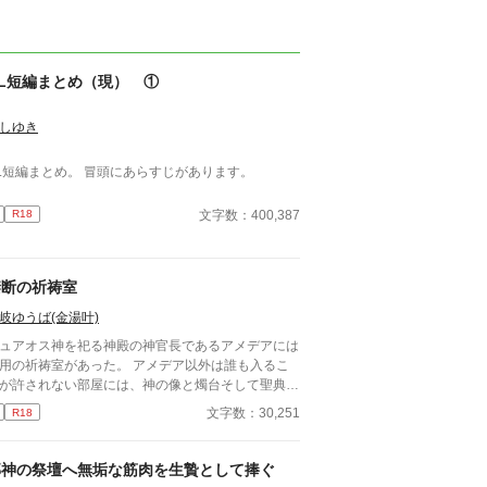
BL短編まとめ（現） ①
しゆき
L短編まとめ。 冒頭にあらすじがあります。
文字数：400,387
R18
禁断の祈祷室
岐ゆうば(金湯叶)
ュアオス神を祀る神殿の神官長であるアメデアには
の祈祷室があった。 アメデア以外は誰も入るこ
が許されない部屋には、神の像と燭台そして聖典が
るだけ。窓もなにもなく、出入口は木の扉一つ。扉
文字数：30,251
R18
前には護衛が待機しており、アメデア以外は誰もい
に祈祷が終わると、アメデアの体に
情交の痕がある。アメデアの聖痕は濃く輝き、その
邪神の祭壇へ無垢な筋肉を生贄として捧ぐ
力な神聖力によって人々を助ける。 救済のために