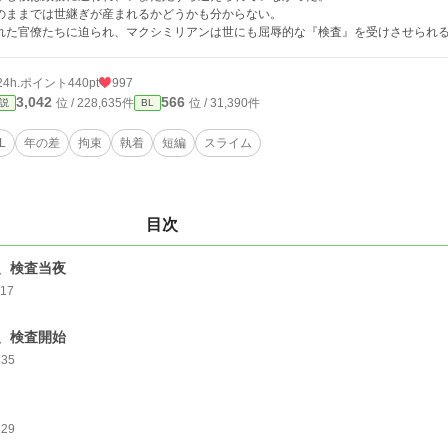
のままでは世継ぎが産まれるかどうかも分からない。
れた官僚たちに迫られ、マクシミリアンは世にも屈辱的な『検査』を受けさせられる
24h.ポイント
440pt
997
3,042
566
位 / 228,635件
位 / 31,390件
説
BL
L
年の差
拘束
執着
短編
スライム
目次
、検査当夜
117
、検査開始
135
129