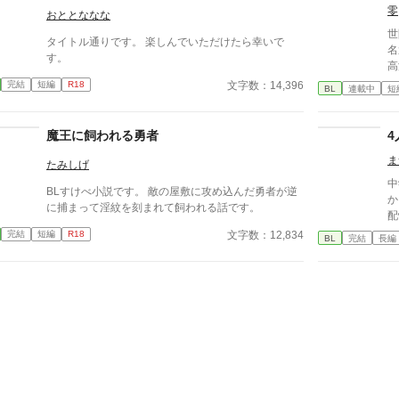
零
神
おととななな
抱くのか。
世
タイトル通りです。 楽しんでいただけたら幸いで
説
名
す。
ま
高
園
文字数：14,396
完結
短編
R18
BL
連載中
短
の
古
躍する 意志をな
魔王に飼われる勇者
消える教
ま
ァ
たみしげ
中
BLすけべ小説です。 敵の屋敷に攻め込んだ勇者が逆
か
に捕まって淫紋を刻まれて飼われる話です。
配
文字数：12,834
完結
短編
R18
BL
完結
長編