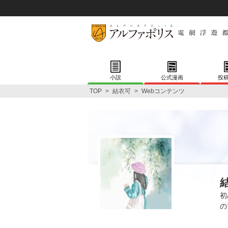
小説
公式漫画
投
TOP
>
結衣可
>
Webコンテンツ
初
の