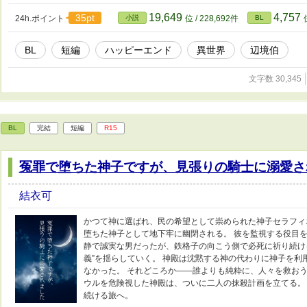
19,649
4,757
35pt
24h.ポイント
小説
位 / 228,692件
BL
BL
短編
ハッピーエンド
異世界
辺境伯
文字数 30,345
BL
完結
短編
R15
冤罪で堕ちた神子ですが、見張りの騎士に溺愛さ
結衣可
かつて神に選ばれ、民の希望として崇められた神子セラフィ
堕ちた神子として地下牢に幽閉される。 彼を監視する役目を
静で誠実な男だったが、鉄格子の向こう側で必死に祈り続け
義”を揺らしていく。 神殿は沈黙する神の代わりに神子を利
なかった。 それどころか――誰よりも純粋に、人々を救おう
ウルを危険視した神殿は、ついに二人の抹殺計画を立てる。
続ける旅へ。