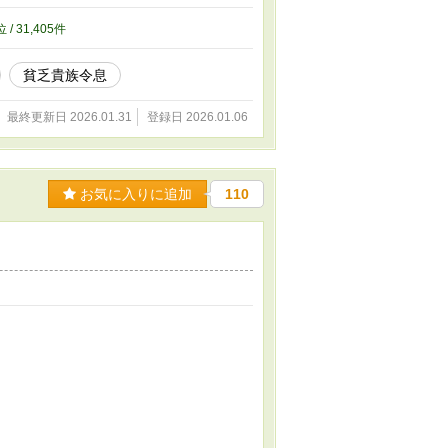
に傷つくアレクシスは、すれ違いながらも互い
たい少年と、選ばれたかった少年が出会った物
位 / 31,405件
貧乏貴族令息
最終更新日 2026.01.31
登録日 2026.01.06
お気に入りに追加
110