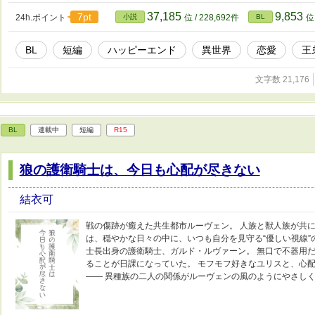
37,185
9,853
7pt
24h.ポイント
小説
位 / 228,692件
BL
位 
BL
短編
ハッピーエンド
異世界
恋愛
王
文字数 21,176
BL
連載中
短編
R15
狼の護衛騎士は、今日も心配が尽きない
結衣可
戦の傷跡が癒えた共生都市ルーヴェン。 人族と獣人族が共
は、穏やかな日々の中に、いつも自分を見守る“優しい視線”
士長出身の護衛騎士、ガルド・ルヴァーン。 無口で不器用
ることが日課になっていた。 モフモフ好きなユリスと、心配
―― 異種族の二人の関係がルーヴェンの風のようにやさし