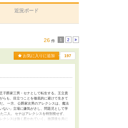
近況ボード
26
1
2
件
お気に入りに追加
197
乏子爵家三男・セナとして転生する。王立貴
がらも、目立つことを徹底的に避けて生きて
だ。 一方、公爵家次男のアレクシスは、魔法
いない」立場に嫌気がさし、問題児として学
た二人。 セナはアレクシスを特別視せず、
レクシスは強く惹かれていく。放課後を共に
身分差と噂、そしてセナが隠す“癒やしの光魔