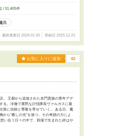
位 / 31,405件
傭兵
最終更新日 2026.01.05
登録日 2025.12.22
お気に入りに追加
42
語。 王都から追放された名門貴族の青年アデ
する。冷徹で寡黙な討伐隊長ヴァルガスに最
次第に信頼と尊敬を寄せていく。 ある日、魔
胸から“癒しの光”を放つ。その奇跡の力によ
、想い合う日々の中で、戦場で生まれた絆はや