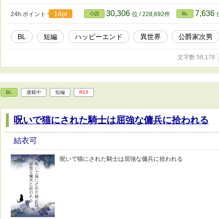
法”。 期待されることを恐れるセナと、期待されないこと
を唯一の居場所として見つけていく。 これは、静かに生き
30,306
7,636
14pt
24h.ポイント
小説
位 / 228,692件
BL
語。
BL
短編
ハッピーエンド
異世界
公爵家次男
文字数 58,178
BL
連載中
短編
R15
呪いで猫にされた騎士は屈強な傭兵に拾われる
結衣可
呪いで猫にされた騎士は屈強な傭兵に拾われる