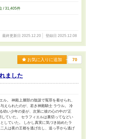
位 / 31,405件
最終更新日 2025.12.20
登録日 2025.12.08
お気に入りに追加
70
れました
エル。 神殿上層部の陰謀で冤罪を着せられ、
与えられたのが、若き神殿騎士 ラウル。 冷
る幼い少年の姿が、次第に彼の心の中の“正
用していた。 セラフィエルは裏切ってなどい
としていた。 しかし真実に気づき始めたラ
 二人は夜の王都を逃げ出し、追っ手から逃げ