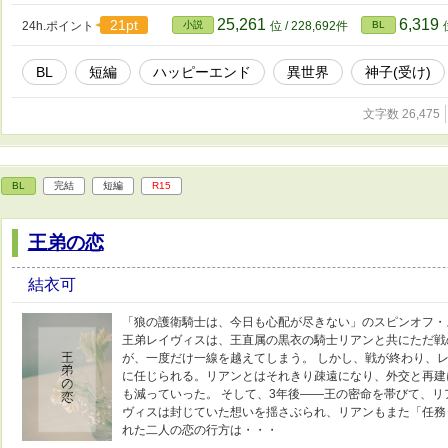
25,261
6,319
21pt
24h.ポイント
小説
位 / 228,692件
BL
BL
短編
ハッピーエンド
異世界
神子(受け)
文字数 26,475
BL
完結
短編
R15
王弟の恋
結衣可
「狼の護衛騎士は、今日も心配が尽きない」のスピンオフ・
王弟レイヴィスは、王直属の黒衣の騎士リアンと共にただ戦
が、一度だけ一線を越えてしまう。 しかし、戦が終わり、
に任じられる。リアンとはそれきり疎遠になり、外交と再建
も減っていった。 そして、3年後――王の密命を帯びて、リ
ヴィスは封じていた想いを揺さぶられ、リアンもまた「任務
れた二人の恋の行方は・・・