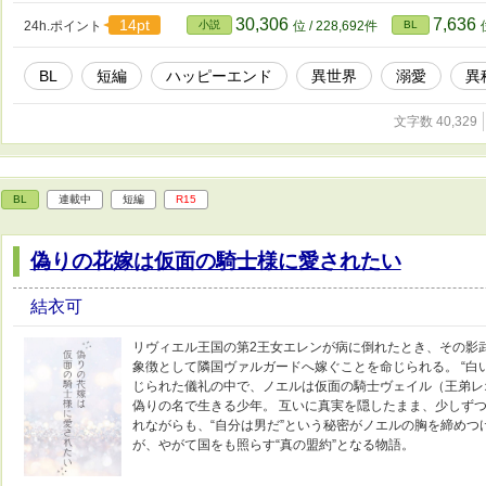
30,306
7,636
14pt
24h.ポイント
小説
位 / 228,692件
BL
BL
短編
ハッピーエンド
異世界
溺愛
異
文字数 40,329
BL
連載中
短編
R15
偽りの花嫁は仮面の騎士様に愛されたい
結衣可
リヴィエル王国の第2王女エレンが病に倒れたとき、その影
象徴として隣国ヴァルガードへ嫁ぐことを命じられる。 “白
じられた儀礼の中で、ノエルは仮面の騎士ヴェイル（王弟レ
偽りの名で生きる少年。 互いに真実を隠したまま、少しずつ
れながらも、“自分は男だ”という秘密がノエルの胸を締め
が、やがて国をも照らす“真の盟約”となる物語。