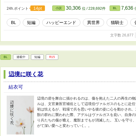
30,306
7,636
14pt
24h.ポイント
小説
位 / 228,692件
BL
BL
短編
ハッピーエンド
異世界
猫騎士
文字数 26,877
BL
連載中
短編
R15
辺境に咲く花
結衣可
辺境の砦を舞台に描かれるのは、傷を抱えた二人の再生の物
ルは、文官兼医官補佐として辺境伯ヴァルガスのもとに赴任
初は怯えるが、戦場で兵を思いやる彼の姿に心を動かされ、
獣の群れに襲われた際、アデルはヴァルガスを庇い、自身の
り兵たちの傷が癒え、魔獣までもが消滅した。 互いを守り
がて深い愛へと変わっていく。。