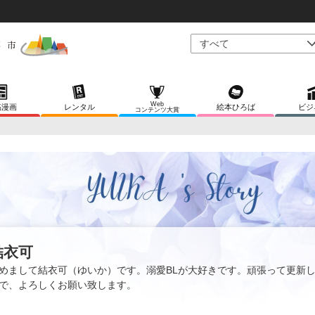
Web
稿漫画
レンタル
絵本ひろば
ビジ
コンテンツ大賞
結衣可
めまして結衣可（ゆいか）です。溺愛BLが大好きです。頑張って更新
で、よろしくお願い致します。