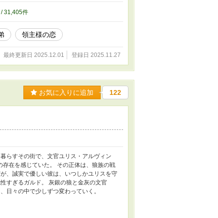
/ 31,405件
弟
領主様の恋
最終更新日 2025.12.01
登録日 2025.11.27
お気に入りに追加
122
に暮らすその街で、文官ユリス・アルヴィン
の存在を感じていた。 その正体は、狼族の戦
だが、誠実で優しい彼は、いつしかユリスを守
性すぎるガルド。 灰銀の狼と金灰の文官
く、日々の中で少しずつ変わっていく。