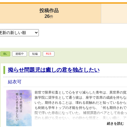
投稿作品
26
件
BL
連載中
短編
R15
拗らせ問題児は癒しの君を独占したい
結衣可
前世で限界社畜として心をすり減らした青年は、異世界の貧
族学院に奨学生として通う彼は、座学で首席の成績を持ちな
いた。期待されることは、壊れる前触れだと知っているから
も剣術も学年トップの才能を持ちながら、「何も期待されて
院で浮いた存在になっていた。 補習課題のペアとして出会っ
恐れも媚びも見せない。その静かな態度と、美しい瞳に、ア
過ごすうち、アレクシスはセナを守りたいと思い始める。 