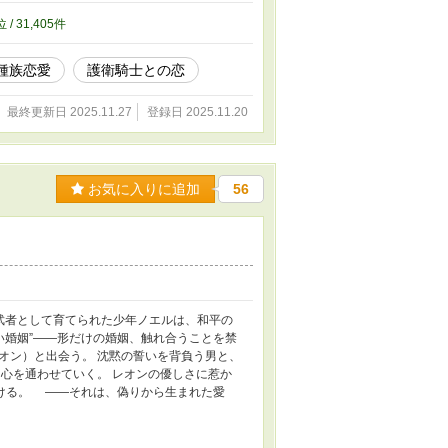
位 / 31,405件
種族恋愛
護衛騎士との恋
最終更新日 2025.11.27
登録日 2025.11.20
お気に入りに追加
56
武者として育てられた少年ノエルは、和平の
い婚姻”――形だけの婚姻、触れ合うことを禁
オン）と出会う。 沈黙の誓いを背負う男と、
心を通わせていく。 レオンの優しさに惹か
つける。 ――それは、偽りから生まれた愛