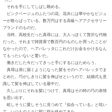
それを手にしてしばし眺める。
ピンクベージュのふたつの花。花弁には華やかなビジュ
ーが散らばっている。数万円はする高級ヘアアクセサリー
ブランドのものだ。
当時、高校生だった真尋には、大人っぽくて贅沢な代物
だった。それまで雑貨屋で数百円のものしか買ったことが
なかったので、ヘアバレッタにこれだけお金をかけるなん
てもったいないと驚いた。
働きだした今だってきっと手にするにはためらう。
真尋は肩に届くようになった髪をそのヘアバレッタでま
とめた。巧がしきりに髪を伸ばせというので、結婚式も意
識して髪を伸ばしている最中だ。
久しぶりにそれを髪につけて、真尋はその時の巧の表情
を思い出す。
眩しそうに愛しそうに見つめて『似合っている』と呟い
て、いつものように髪に指を絡めてきた。