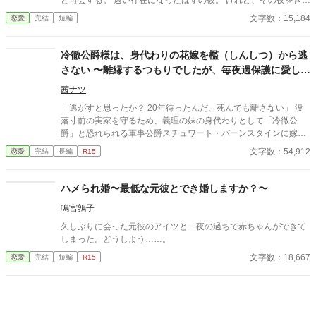
と再会する。 遠い存在になったはずの彼。 けれど、その夜をきっ
かけに月鈴の運命は大きく動き出す。 冷酷と恐れられる皇帝が、
文字数：15,184
恋愛
完結
短編
なぜか彼女だけには甘すぎて――。
冷徹公爵様は、身代わりの花嫁を檻（しんしつ）から逃
さない 〜離縁するつもりでしたが、毎夜過保護に愛し抜
かれています〜
茜ナツ
「逃がすと思ったか？ 20年待ったんだ、死んでも離さない」 没
落寸前の実家を守るため、義理の妹の身代わりとして「冷徹公
爵」と恐れられる軍事公爵スチュワート・バーンスタインに嫁ぐ
ことになったリリアーナ。 結婚初夜、彼から冷ややかに告げられ
文字数：54,912
恋愛
完結
長編
R15
たのは 「君に構う暇はない。愛するつもりもない」 という非情な
言葉。 怯えるリリアーナは「1年経ったら離縁して自由になろ
う」と心に決めた。 ――はずだったのに。 なぜか翌朝から、スチ
ハメられ婚〜最低な元彼とでき婚しますか？〜
ュワートの様子がおかしい。 義務だと言いながら用意されるドレ
鳴宮鶉子
スや食事は、すべてリリアーナの好物ばかり。 庭でふらつけば、
心臓を激しく脈打たせた彼に狂おしいほど強く抱きしめられ、 他
久しぶりに会った元彼のアイツと一夜の過ちで赤ちゃんができて
の男（たとえ騎士であっても）と親しげに話すだけで、その綺麗
しまった。どうしよう……。
な瞳を嫉妬で爛々と輝かせる。 （冷徹で恐ろしい公爵様のはずな
文字数：18,667
恋愛
完結
短編
R15
のに……どうしてこんなに過保護なの!?） スチュワートの重すぎ
る愛と異常な独占欲に翻弄され、戸惑うリリアーナ。 やがて耐え
かねた彼女が離縁届を置いて城を出ようとした時、完璧だった公
爵の仮面が、音を立てて崩れ落ちる――！ 「君のすべてを買い取
ったんだ。指先一本まで、二度と私の腕から逃がさない」 勘違い