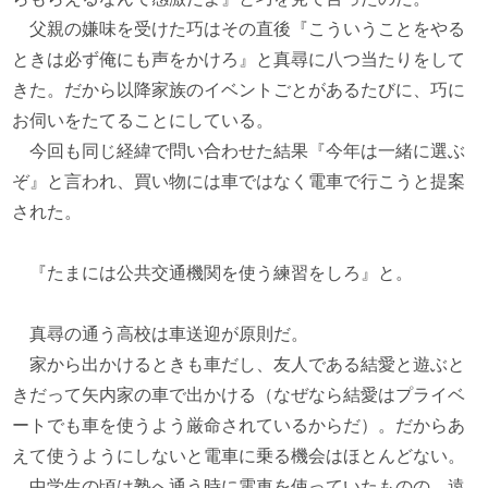
父親の嫌味を受けた巧はその直後『こういうことをやる
ときは必ず俺にも声をかけろ』と真尋に八つ当たりをして
きた。だから以降家族のイベントごとがあるたびに、巧に
お伺いをたてることにしている。
今回も同じ経緯で問い合わせた結果『今年は一緒に選ぶ
ぞ』と言われ、買い物には車ではなく電車で行こうと提案
された。
『たまには公共交通機関を使う練習をしろ』と。
真尋の通う高校は車送迎が原則だ。
家から出かけるときも車だし、友人である結愛と遊ぶと
きだって矢内家の車で出かける（なぜなら結愛はプライベ
ートでも車を使うよう厳命されているからだ）。だからあ
えて使うようにしないと電車に乗る機会はほとんどない。
中学生の頃は塾へ通う時に電車を使っていたものの、遠