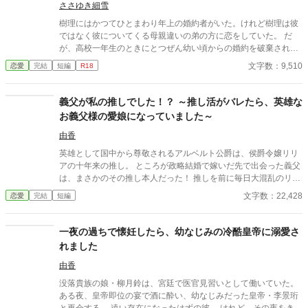
ささゆき細雪
樹理にはかつてひとまわり年上の婚約者がいた。けれど樹理は彼
ではなく彼についてくる母親違いの弟の方に恋をしていた。 だ
が、高校一年生のときにとつぜん幼い頃からの婚約を破棄され、
兄弟と逢うこともなくなってしまう。 あれから十年、中小企業の
文字数：9,510
恋愛
完結
短編
R18
社長をしている父親の秘書として結婚から逃げるように働いてい
た樹理のもとにあらわれたのは…… 幼馴染で初恋の彼が新社長に
なって、専属秘書にご指名ですか！？ これは、両片想いでゆるふ
義父が私の推しでした！？ ～推し活がバレたら、英雄な
わオフィスラブなひしょひしょばなし。 ※ムーンライトノベルズ
お義父様の愛娘になっていました～
で開催された「昼と夜の勝負服企画」参加作品です。他サイトに
も掲載中。 「Grand Duo * グラン・デュオ ―シューベルトは初
由香
恋花嫁を諦めない―」で当て馬だった紡の弟が今回のヒーローで
英雄として国中から尊敬されるアルベルト公爵は、侯爵令嬢リリ
す（未読でもぜんぜん問題ないです）。
アの十年来の推し。 ところが政略結婚で嫁いだ先で出会った義父
は、まさかのその推し本人だった！ 推しを前に毎日大混乱のリリ
アと、そんな義娘を可愛がる義父、父に張り合う夫。 勘違いと溺
文字数：22,428
恋愛
完結
短編
愛が止まらない、笑って癒やされるファミリーラブコメ！
一夜の過ちで懐妊したら、幼なじみの冷酷皇帝に溺愛さ
れました
由香
没落貴族の娘・柳月鈴は、宮廷で医官見習いとして働いていた。
ある夜、皇帝即位の宴で酒に酔い、幼なじみだった皇帝・李景珩