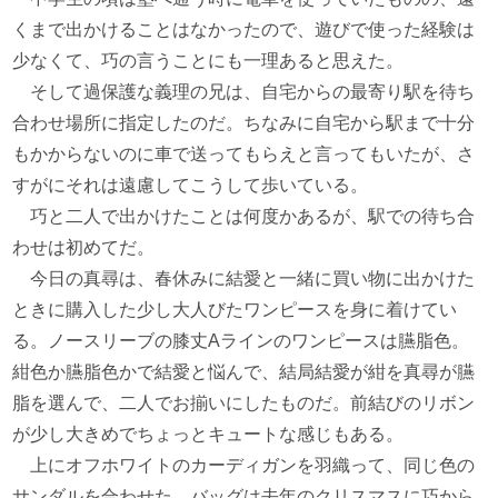
くまで出かけることはなかったので、遊びで使った経験は
少なくて、巧の言うことにも一理あると思えた。
そして過保護な義理の兄は、自宅からの最寄り駅を待ち
合わせ場所に指定したのだ。ちなみに自宅から駅まで十分
もかからないのに車で送ってもらえと言ってもいたが、さ
すがにそれは遠慮してこうして歩いている。
巧と二人で出かけたことは何度かあるが、駅での待ち合
わせは初めてだ。
今日の真尋は、春休みに結愛と一緒に買い物に出かけた
ときに購入した少し大人びたワンピースを身に着けてい
る。ノースリーブの膝丈Aラインのワンピースは臙脂色。
紺色か臙脂色かで結愛と悩んで、結局結愛が紺を真尋が臙
脂を選んで、二人でお揃いにしたものだ。前結びのリボン
が少し大きめでちょっとキュートな感じもある。
上にオフホワイトのカーディガンを羽織って、同じ色の
サンダルを合わせた。バッグは去年のクリスマスに巧から