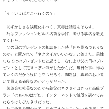
「そういえばどこへ行くの？」
恥ずかしさを誤魔化すべく、真尋は話題をそらす。
巧はファッションビルの名前を挙げ、降りる駅名を教え
てくれた。
父の日のプレゼントの相談をした時『何を贈るつもりな
のか』と聞かれて『ネクタイがいいかな』と答えた。男性
ならではのプレゼントだと思うし、なにより父の日のプレ
ゼントとして定番っぽい気がしたからだ。毎日仕事に締め
ていくのだから役にも立つだろう。問題は、真尋のお小遣
いで買える値段なのかどうかだった。
製薬会社社長なのだから義父のネクタイはきっと高級ブ
ランドのもののはずだ。インターネットで値段を調べてみ
たらやはりぴんきりだった。
巧に予算を聞かれて、貯めてきたおこづかいを考慮して