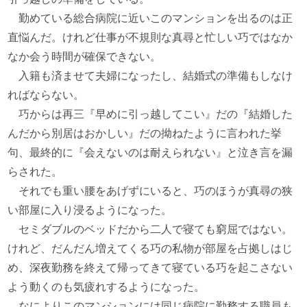
勤めている総合病院に近いこのマンションを出るのは正
直悩んだ。けれど仕事が不規則な真尋と忙しい巧ではなか
なか会う時間が確保できない。
入籍も済ませて夫婦になったし、結婚式の準備もしなけ
ればならない。
巧からは再三『早めに引っ越してこい』だの『結婚した
んだから別居はおかしい』だの拗ねたように言われた挙
句、最終的に『会えないのは耐えられない』と泣き言を漏
らされた。
それでも重い腰をあげずにいると、巧のほうが真尋の狭
い部屋に入り浸るようになった。
セミダブルのベッドだから二人で寝ても窮屈ではない。
けれど、だんだん増えてくる巧の私物が部屋を占拠しはじ
め、深夜勤務を終えて帰ってきて寝ている巧を起こさない
よう動くのも気疲れするようになった。
なによりこのマンションには同じ病院に勤務する職員も