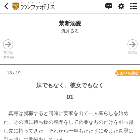
禁断溺愛
流月るる
前の話
次の話
(番外編)
18 / 19
しおりを挟む
妹でもなく、彼女でもなく
01
真尋は就職すると同時に実家を出て一人暮らしを始め
た。その時に持ち物の整理をして必要なものだけを引っ越
し先に持ってきた。それから一年もたたずに今また真尋は
引っ越しの準備をしている。