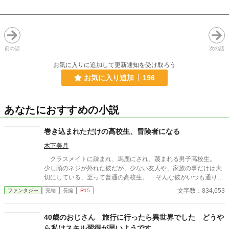
前の話
次の話
お気に入りに追加して更新通知を受け取ろう
お気に入り追加
196
あなたにおすすめの小説
巻き込まれただけの高校生、冒険者になる
木下美月
クラスメイトに疎まれ、馬鹿にされ、蔑まれる男子高校生。
少し頭のネジが外れた彼だが、少ない友人や、家族の事だけは大
切にしている、至って普通の高校生。 そんな彼がいつも通りの
日常を送っていると、唐突に地面に穴が開き迷宮に落とされてし
文字数：834,653
ファンタジー
完結
長編
R15
まう。 そこで出会った仲間と共に外を目指すが、数々の困難に
出会い苦戦を強いられる事となる。 これは平凡な高校生が色々
な悩みを抱えながら異世界を歩き、家族との再会を望む成長の物
40歳のおじさん 旅行に行ったら異世界でした どうや
語。
ら私はスキル習得が早いようです