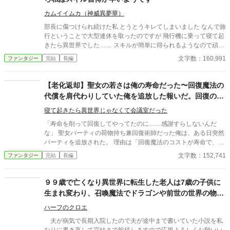
カムイイムカ（神威異夢華）
部長に傷つけられ続けた私 とうとうキレてしまいました なんで旅
行ということで大型連休を取ったのですが 飛行機に乗って寝て起
きたら異世界でした…… スキルが簡単に得られるようなので頑張
っていきます
文字数：160,991
ファンタジー
完結
長編
【老化返却】聖女の若さは俺の寿命だった〜回復魔法の
代償を肩代わりしていた俺を追放した報いだ。回復のた
びに毛が抜け、骨がスカスカになるが良い〜
寝て起きたら異世界じゃなくて会議室だった
「寿命を削って回復してやってたのに……感謝すらしないんだ
な」 聖女パーティの荷物持ち兼回復術師だった俺は、ある日突然
パーティを追放された。 理由は「回復魔法のコストが寿命で、も
うすぐ死ぬ無能はいらない」という勝手な思い込み。 だが、彼ら
文字数：152,741
ファンタジー
完結
長編
は知らなかった。 俺の正体が、この世界の生命を司る世界樹の根
源そのものだったことを。 俺の寿命は無限であり、俺がパーティ
にいたからこそ、彼らは「若さ」と「健康」を維持できていたの
９９歳で亡くなり異世界に転生した老人は7歳の子供に
だ。 「俺がいなくなったら、誰が君たちの老化を止めるの？」 俺
生まれ変わり、召喚魔法でドラゴンや前世の世界の物を
がいなくなった途端、聖女たちの身体に異変が起きる。 回復魔法
召喚して世界を変える
を唱えるたびに、自慢の金髪はバサバサと抜け落ち、肌は土色
ハーフのクロエ
に。 若さに溺れていた彼女たちは、骨がスカスカになり、杖なし
夫が病気で長期入院したので夫が途中まで書いていた小説を私
では歩けない老婆のような姿へと変わり果てていく。 一方、解放