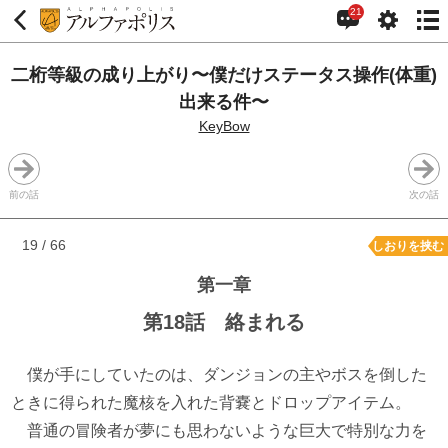
21
二桁等級の成り上がり〜僕だけステータス操作(体重)
出来る件〜
KeyBow
前の話
次の話
19 / 66
しおりを挟む
第一章
第18話 絡まれる
僕が手にしていたのは、ダンジョンの主やボスを倒した
ときに得られた魔核を入れた背嚢とドロップアイテム。
普通の冒険者が夢にも思わないような巨大で特別な力を