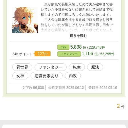
夫が病気で長期入院したので夫が途中まで書
いていた小説を私なりに書き直して完結まで投
稿しますので応援よろしくお願いいたします。
主人公は建築会社を５５歳で取り締まり役常
務をしていたが惜しげもなく早期退職し田舎で
大好きな農業をしていた。９９歳で亡くなった
老人は前世の記憶を持ったまま７歳の少年マリ
ュウスとして異世界の僻地の男爵家に生まれ変
わる。１０歳の鑑定の儀で、火、水、風、土、
5,838
小説
位 / 228,743件
木の5大魔法ではなく、この世界で初めての召喚
1,106
227pt
24h.ポイント
位 / 53,295件
ファンタジー
魔法を授かる。最初に召喚出来たのは弱いスラ
イム、モグラ魔獣でマリウスはガッカリしたが
優しい家族に見守られ次第に色んな魔獣や地球
異世界
ファンタジー
転生
魔法
の、物などを召喚出来るようになり、僻地の男
女神
恋愛要素あり
内政
爵家を発展させ気が付けば大陸一豊かで最強の
小さい王国を起こしていた。
文字数 96,838
最終更新日 2025.06.12
登録日 2025.05.16
2
件