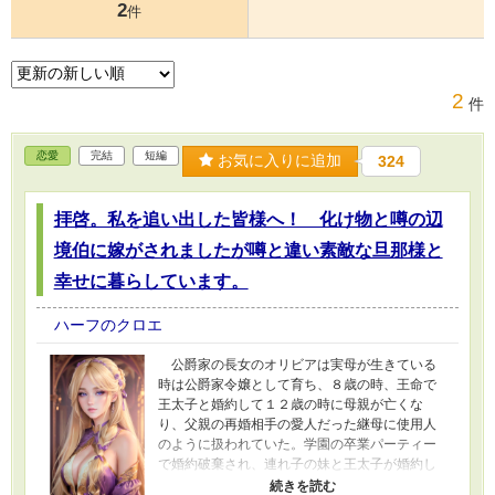
2
件
2
件
恋愛
完結
短編
お気に入りに追加
324
拝啓。私を追い出した皆様へ！ 化け物と噂の辺
境伯に嫁がされましたが噂と違い素敵な旦那様と
幸せに暮らしています。
ハーフのクロエ
公爵家の長女のオリビアは実母が生きている
時は公爵家令嬢として育ち、８歳の時、王命で
王太子と婚約して１２歳の時に母親が亡くな
り、父親の再婚相手の愛人だった継母に使用人
のように扱われていた。学園の卒業パーティー
で婚約破棄され、連れ子の妹と王太子が婚約し
てオリビアは化け物と噂のある辺境伯に嫁がさ