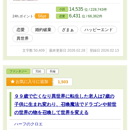
れる。噂と違い辺境伯は最強の武人で綺麗な方
でオリビアは前世の日本人の記憶持ちで、その
14,535
小説
位 / 228,743件
記憶と魔法を使い領地を発展させて幸せにな
6,431
56pt
24h.ポイント
位 / 66,362件
恋愛
る。
恋愛
婚約破棄
ざまぁ
ハッピーエンド
異世界
文字数 50,409
最終更新日 2026.02.28
登録日 2026.02.13
ファンタジー
完結
長編
お気に入りに追加
1,503
９９歳で亡くなり異世界に転生した老人は7歳の
子供に生まれ変わり、召喚魔法でドラゴンや前世
の世界の物を召喚して世界を変える
ハーフのクロエ