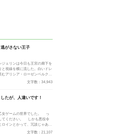
、逃がさない王子
ンジェリンは今日も王宮の廊下を
りと視線を横に流した。白いドレ
笑むアリシア・ローゼンベルクの
わずかに弾む。 （その調
文字数：34,943
頑張って！ あなたがしっかり王
私は自由になれるのだから！）
らこっそり彼女の奮闘を見守る。
ましたが、人違いです！
リシアの魅力に落ちるかもしれな
い。
乙女ゲームの世界でした。 っ
してください。 しかも悪役令
ヒロインとかって、冗談じゃあり
文字数：21,107