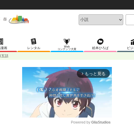
Web
稿漫画
レンタル
絵本ひろば
ビジ
コンテンツ大賞
第五話
もっと見る
arrow_forward_ios
Powered by 
GliaStudios