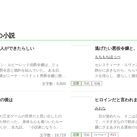
の小説
人ができたらしい
逃げたい悪役令嬢と
もちもちほっぺ
ノン・ルビーレッド伯爵令嬢は、リュ
セレスティーナ・エヴァ
爵令息と婚約を結んでいた。 ある日、
静かに歩きながら、ちら
者がニーナ・ペリドット男爵令嬢に懸想
スを揺らし、愛らしく微
を耳にする。 シャノンは断罪を回避す
姿を目にするたび、彼女の胸は
文字数：6,800
恋愛
完結
短編
の婚約を円満に解消しようとするが―
子よ、アリシア。もっと
子を誘惑してくれれば、
小説家になろうにも掲載しています。
期待に満ちた瞳で、影か
の後は
ヒロインだと言われ
今日こそレオナルトがア
みおな
い——いや、落ちてほし
だ乙女ゲームの世界だと思い出したの
目が覚めたら、そこは
た時だった。 身体も心も傷ついたルー
て、ベタすぎなので勘弁
説家になろう」に
嬢にざまあされる運命の
。
ません。 私はヒロインでも悪役令嬢でもありません。
文字数：18,729
恋愛
完結
ｼｮｰﾄｼｮｰﾄ
R15