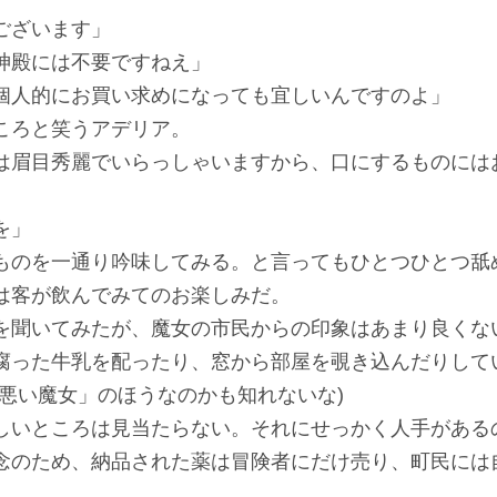
ございます」
神殿には不要ですねえ」
個人的にお買い求めになっても宜しいんですのよ」
ころと笑うアデリア。
は眉目秀麗でいらっしゃいますから、口にするものには
を」
のを一通り吟味してみる。と言ってもひとつひとつ舐
は客が飲んでみてのお楽しみだ。
聞いてみたが、魔女の市民からの印象はあまり良くな
腐った牛乳を配ったり、窓から部屋を覗き込んだりして
「悪い魔女」のほうなのかも知れないな)
いところは見当たらない。それにせっかく人手がある
念のため、納品された薬は冒険者にだけ売り、町民には