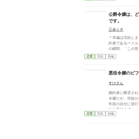
公爵令嬢は、ど
です。
三歩ミチ
＊本編は完結しました＊ 公爵令嬢のキ
約者であるベイル
の瞬間、「この世
くる。そして私は
恋愛
完結
長編
悪役らしいことは
ゃない。 どうやら破滅は回避したし、ゲームのストー
リーも終わっちゃ
悪役令嬢のビフ
を幸せにしたい！
ンも絡んでくる始
すけさん
す。 ※小説家になろう様で連載しています。バックアッ
婚約者に断罪され
プを兼ねて、こち
令嬢だが、何故か
ったものを、初め
年前の自分に逆行
展開が大きく変わ
転生悪役令嬢カナ！
恋愛
完結
短編
んな中、 あれ？
だけど・・・ そ
何気に嫉妬してな