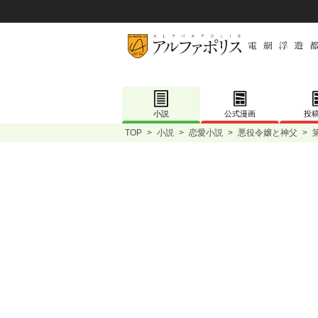
小説
公式漫画
投
TOP
>
小説
>
恋愛小説
>
悪役令嬢と神父
>