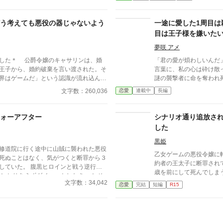
ですから、関わらないで
う考えても悪役の器じゃないよう
一途に愛した1周目は
目は王子様を嫌いた
デレ化して離してく
夢咲 アメ
ャサリンは、婚
「君の愛が煩わしいんだ
王子から、婚約破棄を言い渡された。そ
言葉に、私の心は砕け散
界はゲームだ」という認識が流れ込んで
謎の襲撃者に命を奪われ
「悪役」らしい。ところがどう考えても
際に見えたのは、絶望に
文字数：260,036
恋愛
連載中
長編
していないし、そんなことができる器じ
駆け寄る彼の姿。 ​……
は18歳の自分に戻ってい
ったようだから、あとはまわりのみんな
を辞めよう」 そう決意し
ォーアフター
シナリオ通り追放さ
……そこへ攻略対象達や、不遇なヒロイ
であれほど冷酷だった彼
した
末。博愛主義の「悪役令嬢」が奮闘しま
かけ、甘い言葉で縛り付け
へ行くつもり？ 君が愛
黒姫
修道院に行く途中に山賊に襲われた悪役
らでも投稿しています。 ※以前打ち切
いよ」 ​不器用すぎて愛
乙女ゲームの悪役令嬢に
死ぬことはなく、気がつくと断罪から３
から改稿し、完結させました。73以降、
静かに暮らしたい令嬢。
約者の王太子に断罪され
していた。 腹黒ヒロインと戦う逆行の
っています。
が幕を開ける！
歳を前にして死んでしま
 とりあえずダイエットしなきゃ！ そ
さて、それでも幸せにな
文字数：34,042
婚約者も何か昔と態度が違う気がするん
恋愛
完結
短編
R15
か？（２/１６ 完結。
んな私に新たに出会いが！！ 婚約者さん
た。）
い？