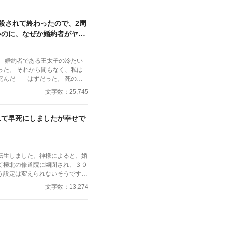
下さい。
殺されて終わったので、2周
いのに、なぜか婚約者がヤン
れません！
」 婚約者である王太子の冷たい
った。 それから間もなく、私は
死んだ――はずだった。 死の間
顔を歪ませ、私の名を叫びながら
文字数：25,745
けれど、次に目を覚ました時、私
た。 ​「今世こそ、彼を愛するの
て距離を置く私。しかし、1周目
れて早死にしましたが幸せで
は、なぜか焦ったように私を追い
ようとしてきて……？ ​「どこ
してくれるまで、僕は君を離さな
を間違えたヤンデレ王子×今世こそ
転生しました。神様によると、婚
 死から始まる、執着愛の二周目
て極北の修道院に幽閉され、３０
う設定は変えられないそうです。
るにはどうしたら良いでしょう
文字数：13,274
カテゴリーを恋愛に変更しまし