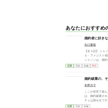
あなたにおすすめ
婚約者に好きな
矢口愛留
【全３話】 シャ
カ・アメジスト侯
シャノンは、婚約
しているという噂
恋愛
完結
短編
R15
るため、リュカと
―。 ※ エブリスタに習作として掲載したものを改稿した
作品です。 ※ 
婚約破棄の、そ
冬野月子
ここが前世で遊ん
は、婚約破棄され
チェは国を出て行くが… 全九話。 「小
も掲載しています
恋愛
完結
短編