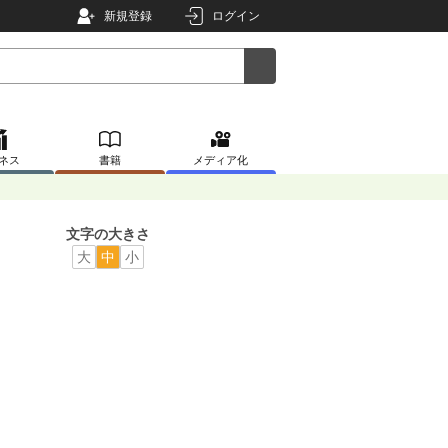
新規登録
ログイン
ネス
書籍
メディア化
文字の大きさ
大
中
小