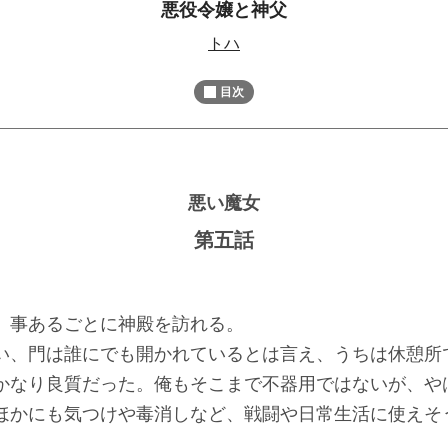
悪役令嬢と神父
M
トハ
u
t
目次
e
悪い魔女
第五話
事あるごとに神殿を訪れる。
、門は誰にでも開かれているとは言え、うちは休憩所
なり良質だった。俺もそこまで不器用ではないが、や
ほかにも気つけや毒消しなど、戦闘や日常生活に使えそ