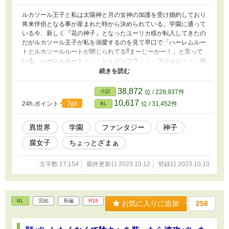
ルカソール王子と私は太陽神と月の女神の加護を受け婚約しており
将来伴侶となる事が産まれた時から決められている。学園に通って
いる今、新しく『花の神子』となったユーリカ様が転入してきたの
だがルカソール王子が私を溺愛するのを見て早口で「ハーレムルー
トとルカソールルートが閉じられてる⁉まーじーかー！」と言って
いる。ハーレムルート・・・シュジンコウ・・・フジョシ・・・何
の事でしょう？おやユーリカ様、鼻息が荒いですが大丈夫ですか？
☆３話で完結します。花の神子は女性ですが萌えを堪能しているだ
けです。
38,872
小説
位 / 228,937件
10,617
7pt
24h.ポイント
位 / 31,452件
BL
異世界
学園
ファンタジー
神子
腐女子
ちょっとざまぁ
文字数 17,154
最終更新日 2023.10.12
登録日 2023.10.10
BL
完結
長編
R18
お気に入りに追加
258