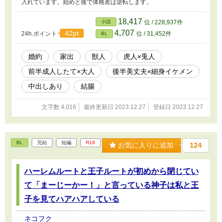
入れています。始めと後で体格差は逆転します。
18,417
小説
位 / 228,937件
4,707
42pt
24h.ポイント
位 / 31,452件
BL
婚約
家出
獣人
虎人×兎人
前半成人したて×大人
後半美丈夫×細身イケメン
中出しあり
結腸
文字数 4,016
最終更新日 2023.12.27
登録日 2023.12.27
BL
完結
短編
R18
お気に入りに追加
124
ハーレムルートと王子ルートが初めから閉じてい
て「まーじーかー！」と言っている神子は私と王
子を見てハアハアしている
ネコフク