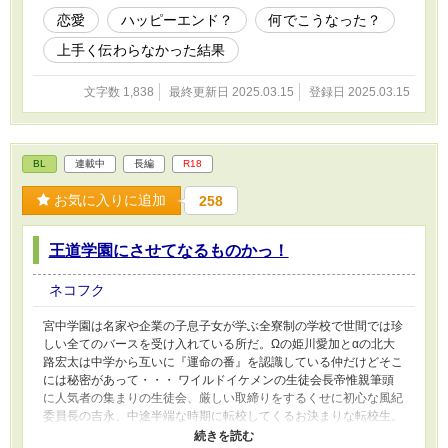
恋愛
ハッピーエンド？
何でこうなった？
上手く伝わらなかった結果
文字数 1,838
最終更新日 2025.03.15
登録日 2025.03.15
BL
連載中
長編
R18
お気に入りに追加
258
王道学園にさせてなるものかっ！
ネコフク
宮中学園は名家や企業の子息子女が学ぶ全寮制の学校で世間では珍
しい全てのバースを受け入れている所だ。Ωの姫川愛加とαの北大
路宏太は中学から互いに『運命の番』を認識している仲だけどそこ
には秘密があって・・・ ワイルドイケメンの生徒会長帝惟親筆頭
に人気者の集まりの生徒会、厳しい取締りをするくせに初心な風紀
委員長の吉永、中途半端な時期に転校してくるお決まりな転校生。
一見王道学園的な展開が待ち受けていると思いきや・・・お決まり