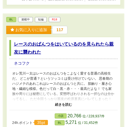
BL
連載中
短編
R18
お気に入りに追加
117
レースのおぱんつをはいているのを見られたら親
友に襲われた
ネコフク
オレ荒川一太はレースのおぱんつをこよなく愛する普通の高校生
だ。 どこが普通？というツッコミは受け付けていない。 思春期の
ハジメテのあれこれはレースのおぱんつと共に。 肌触り・履き心
地・繊細な模様。色だって白・黒・赤・・・最高だよな！ でも家
族や周りには秘密にしている。変態呼ばわりされる一択なのは分か
ってるし。 ただ今回うっかり親友の松原蒼真にバレてしまった！
ドン引きされるかと思ったら興奮していた。これはレースのおぱん
つ仲間が！とウキウキしたらレースのおぱんつを履いたオレに興奮
してただけだった！ あれよあれよと剥かれ弄られ・・・・・・ 何
20,766
小説
位 / 228,937件
でローション持ってんだーーー!!
5,271
35pt
24h.ポイント
位 / 31,452件
BL