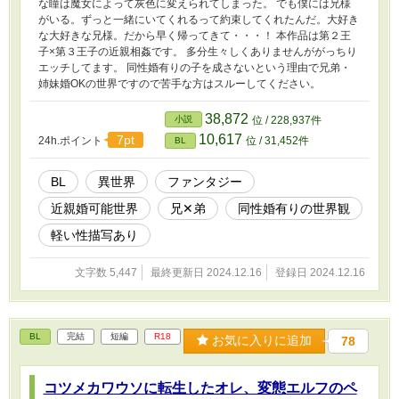
な瞳は魔女によって灰色に変えられてしまった。 でも僕には兄様
がいる。ずっと一緒にいてくれるって約束してくれたんだ。大好き
な大好きな兄様。だから早く帰ってきて・・・！ 本作品は第２王
子×第３王子の近親相姦です。 多分生々しくありませんががっちり
エッチしてます。 同性婚有りの子を成さないという理由で兄弟・
姉妹婚OKの世界ですので苦手な方はスルーしてください。
38,872
小説
位 / 228,937件
10,617
7pt
24h.ポイント
位 / 31,452件
BL
BL
異世界
ファンタジー
近親婚可能世界
兄✕弟
同性婚有りの世界観
軽い性描写あり
文字数 5,447
最終更新日 2024.12.16
登録日 2024.12.16
BL
完結
短編
R18
お気に入りに追加
78
コツメカワウソに転生したオレ、変態エルフのペ