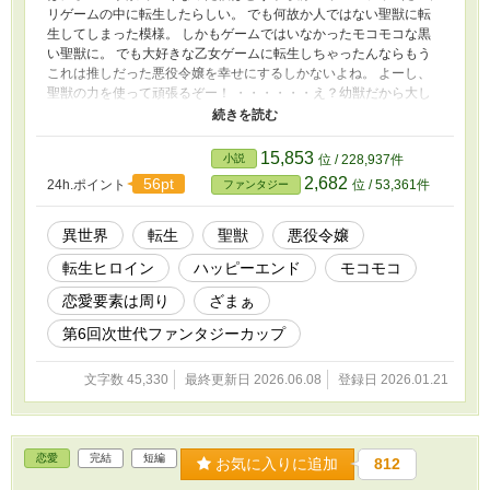
リゲームの中に転生したらしい。 でも何故か人ではない聖獣に転
生してしまった模様。 しかもゲームではいなかったモコモコな黒
い聖獣に。 でも大好きな乙女ゲームに転生しちゃったんならもう
これは推しだった悪役令嬢を幸せにするしかないよね。 よーし、
聖獣の力を使って頑張るぞー！ ・・・・・・え？幼獣だから大し
た力が出ない？はにょー！なんてこったい！ 聖獣に転生した男子
高校生が双子の兄と一緒に転生ヒロインを撃退し推しの悪役令嬢を
幸せにするお話。 ※恋愛要素はありますが主人公の周りです。主
15,853
小説
位 / 228,937件
人公は恋愛のれの字もありません。モコモコだし。 初日だけ二話
2,682
56pt
24h.ポイント
位 / 53,361件
ファンタジー
更新。
異世界
転生
聖獣
悪役令嬢
転生ヒロイン
ハッピーエンド
モコモコ
恋愛要素は周り
ざまぁ
第6回次世代ファンタジーカップ
文字数 45,330
最終更新日 2026.06.08
登録日 2026.01.21
恋愛
完結
短編
お気に入りに追加
812