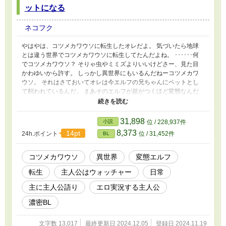
ットになる
ネコフク
やはやは、コツメカワウソに転生したオレだよ。 気づいたら地球
とは違う世界でコツメカワウソに転生してたんだよね。 ･･････何
でコツメカワウソ？ そりゃ虫やミミズよりいいけどさー、見た目
かわゆいから許す。 しっかし異世界にもいるんだねーコツメカワ
ウソ。 それはさておいてオレは今エルフの兄ちゃんにペットとし
て飼われているんだ。 まあそのエルフが超がつくほど変態なんだ
わ。 エルフって高潔なイメージだったんだけどなー。多分コイツ
がおかしいだけだろうな。 おっ、気になる？ じゃあちょっと私生
活見てみる？ これはコツメカワウソのオレが見たエルフの変態行
31,898
小説
位 / 228,937件
動の話である。 ※変態(エルフ)は類を呼ぶので正常な人は出て来な
8,373
14pt
24h.ポイント
位 / 31,452件
BL
いよ！ 主人公はウォッチャー。BLなことをしているのはウォッチ
されているエルフだよ。 エルフに対するイメージがクラッシュす
る可能性があるから気を付けて読んでね！ ファンタジーかBLかカ
コツメカワウソ
異世界
変態エルフ
テゴリーを迷ったけどズッコンするのでBLにしたよ。ファンタジ
転生
主人公はウォッチャー
日常
ー寄りのBL作品と思ってね。 ※投稿は書き溜めているのを毎日投
稿、尽きたら書き上がり次第UPするよ。
主に主人公語り
エロ実況する主人公
濃密BL
文字数 13,017
最終更新日 2024.12.05
登録日 2024.11.19