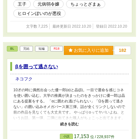
王子
元病弱令嬢
ちょっとざまぁ
ヒロインぽいのが悪役
文字数 7,225
最終更新日 2022.10.20
登録日 2022.10.20
BL
完結
短編
R18
お気に入りに追加
182
βを囲って逃さない
ネコフク
10才の時に偶然出会った優一郎(α)と晶(β)。一目で運命を感じコネ
を使い囲い込む。大学の推薦が決まったのをきっかけに優一郎は晶
にある提案をする。 「αに囲われ逃げられない」「Ωを囲って逃さ
ない」の囲い込みオメガバース第三弾。話が全くリンクしないので
前の作品を見なくても大丈夫です。 やっぱりαってヤバいよね、と
いうお話。第一弾、二弾に出てきた颯人がちょこっと出てきます。
独自のオメガバースの設定が出てきますのでそこはご了承ください
ください(・∀・) α×β、β→Ω。ピッチング有り。
17,153
小説
位 / 228,937件