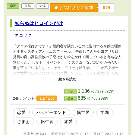
恋愛
完結
短編
お気に入りに追加
924
知らぬはヒロインだけ
ネコフク
「クエス様好きです！」婚約者が隣にいるのに告白する令嬢に唖然
とするシスティアとクエスフィール。 告白してきた令嬢アリサは
見目の良い高位貴族の子息ばかり粉をかけて回っていると有名な人
物だった。 しかも「イベント」「システム」など訳が分からない
事を言っているらしい。 そう、アリサは転生者。ここが乙女ゲー
ムの世界で自分はヒロインだと思っている。 しかし彼女は知らな
い。他にも転生者がいることを。 ※不定期連載です。毎日投稿す
る時もあれば日が開く事もあります。
1,186
小説
位 / 228,937件
685
1,242pt
24h.ポイント
位 / 66,398件
恋愛
恋愛
ハッピーエンド
異世界
学園
ざまぁ
転生者
溺愛
文字数 35,041
最終更新日 2025.12.16
登録日 2023.11.16