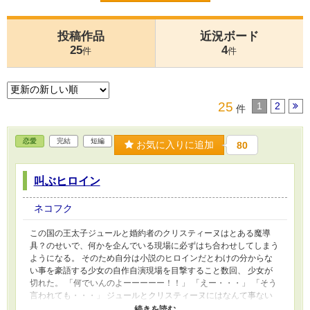
投稿作品
近況ボード
25
4
件
件
25
1
2
件
恋愛
完結
短編
お気に入りに追加
80
叫ぶヒロイン
ネコフク
この国の王太子ジュールと婚約者のクリスティーヌはとある魔導
具？のせいで、何かを企んでいる現場に必ずはち合わせしてしまう
ようになる。 そのため自分は小説のヒロインだとわけの分からな
い事を豪語する少女の自作自演現場を目撃すること数回、 少女が
切れた。 「何でいんのよーーーーー！！」 「えー・・・」 「そう
言われても・・・」 ジュールとクリスティーヌにはなんて事ない
日常。 でもヒロインはバッドエンド。 全５話＋ヒロインのその後