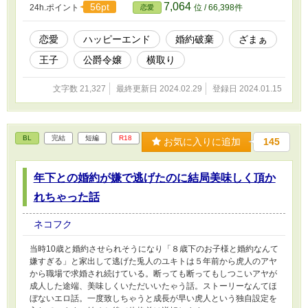
7,064
56pt
24h.ポイント
位 / 66,398件
恋愛
恋愛
ハッピーエンド
婚約破棄
ざまぁ
王子
公爵令嬢
横取り
文字数 21,327
最終更新日 2024.02.29
登録日 2024.01.15
BL
完結
短編
R18
お気に入りに追加
145
年下との婚約が嫌で逃げたのに結局美味しく頂か
れちゃった話
ネコフク
当時10歳と婚約させられそうになり「８歳下のお子様と婚約なんて
嫌すぎる」と家出して逃げた兎人のユキトは５年前から虎人のアヤ
から職場で求婚され続けている。断っても断ってもしつこいアヤが
成人した途端、美味しくいただいいたゃう話。ストーリーなんてほ
ぼないエロ話。一度致しちゃうと成長が早い虎人という独自設定を