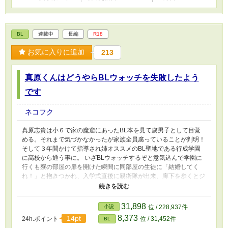
BL
連載中
長編
R18
お気に入りに追加
213
真原くんはどうやらBLウォッチを失敗したよう
です
ネコフク
真原志貴は小６で家の魔窟にあったBL本を見て腐男子として目覚
める。それまで気づかなかったが家族全員腐っていることが判明！
そして３年間かけて指導され姉オススメのBL聖地である行成学園
に高校から通う事に。 いざBLウォッチするぞと意気込んで学園に
行くも寮の部屋の扉を開けた瞬間に同部屋の生徒に「結婚してく
れ！」と抱きつかれ、入学式直後に親衛隊が出来、廊下を歩くとジ
ロジロ見られ目立ちすぎてウォッチ出来ない！ 山の中にある学校
で獣がいるからと空手を習ったのに披露している相手は獣じゃなく
て人なんですけど⁉ 美人すぎてうまくBLウォッチが出来ずウォッチ
31,898
小説
位 / 228,937件
される側になってしまう真原くんのお話。 小説家になろうに同時
8,373
14pt
24h.ポイント
位 / 31,452件
BL
投稿していますが、こちらにだけAIイラストを載せる予定。