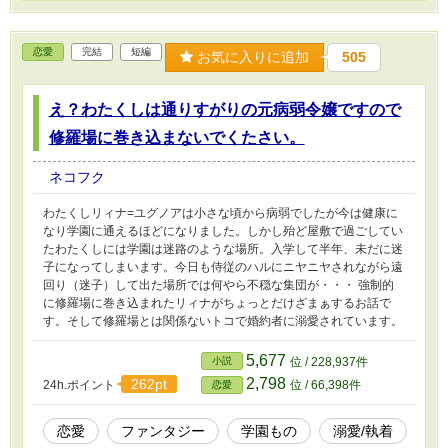
恋愛
完結
短編
お気に入りに追加
505
え？わたくしは通りすがりの元病弱令嬢ですので
修羅場に巻き込まないでくたさい。
ネコフク
わたくしリィナ=ユグノアは小さな頃から病弱でしたが今は健康に
なり学園に通えるほどになりました。しかし殆ど屋敷で過ごしてい
たわたくしには学園は迷路のような場所。入学して半年、未だに迷
子になってしまいます。今日も侍従のハルにニヤニヤされながら遠
回り（迷子）して出た場所では何やら不穏な集団が・・・ 強制的
に修羅場に巻き込まれたリィナがちょっとだけざまぁするお話で
す。そして修羅場とは関係ないトコで婚約者に溺愛されています。
5,677
小説
位 / 228,937件
2,798
262pt
24h.ポイント
位 / 66,398件
恋愛
恋愛
ファンタジー
学園もの
溺愛/執着