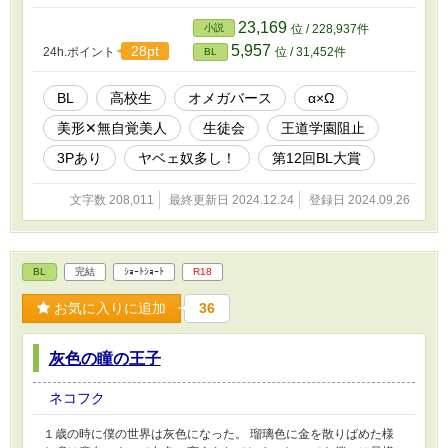
すぎて周りが白けきっている！どうなる展開!!いや、そんな展開さ
せないからな！ 王道学園にずっぽりオメガバースを突っ込んでみ
23,169
小説
位 / 228,937件
ました。固定ＣＰαα×Ω。３Ｐだったりじゃなかったり。脇ＣＰ
5,957
28pt
24h.ポイント
位 / 31,452件
BL
有。 ※この作品は題名違いでなろう様に投稿中です。
BL
高校生
オメガバース
α×Ω
美形✕無自覚美人
生徒会
王道学園阻止
3Pあり
ヤベェ奴多し！
第12回BL大賞
文字数 208,011
最終更新日 2024.12.24
登録日 2024.09.26
BL
完結
ｼｮｰﾄｼｮｰﾄ
R18
お気に入りに追加
36
灰色の瞳の王子
ネコフク
１歳の時に僕の世界は灰色になった。 瑠璃色に金を散りばめた様