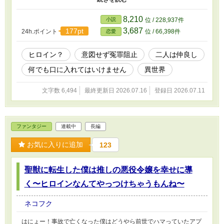
１話完結投稿済。 １日１話アップ。
8,210
小説
位 / 228,937件
3,687
177pt
24h.ポイント
位 / 66,398件
恋愛
ヒロイン？
意図せず冤罪阻止
二人は仲良し
何でも口に入れてはいけません
異世界
文字数 6,494
最終更新日 2026.07.16
登録日 2026.07.11
ファンタジー
連載中
長編
お気に入りに追加
123
聖獣に転生した僕は推しの悪役令嬢を幸せに導
く〜ヒロインなんてやっつけちゃうもんね〜
ネコフク
はにょー！事故で亡くなった僕はどうやら前世でハマっていたアプ