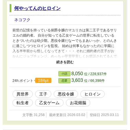
何やってんのヒロイン
ネコフク
前世の記憶を持っている侯爵令嬢のマユリカは第二王子であるサリ
エルの婚約者。 自分が知ってる乙女ゲームの世界に転生している
ときづいたのは幼少期。悪役令嬢だなーでもまあいっか、とのんき
に過ごしつつヒロインを監視。 始めは何事もなかったのに学園に
入る半年前から怪しくなってきて・・・ それに婚約者の王子がお
かんにジョブチェンジ。めっちゃ甲斐甲斐しくお世話されてるんで
すけど。どうしてこうなった。 そんな中とうとうヒロインが入学
する年に。 ・・・え、ヒロイン何してくれてんの？ ※本編・番外
編完結。小話待ち。
8,050
小説
位 / 228,937件
3,603
184pt
24h.ポイント
位 / 66,398件
恋愛
異世界
王子
悪役令嬢
ヒロイン
転生者
乙女ゲーム
お花畑脳
文字数 31,258
最終更新日 2026.03.02
登録日 2025.03.11