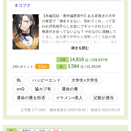
ネコフク
【本編完結・番外編更新中】ある昼過ぎの大学
の食堂で「瀬名すまない、別れてくれ」って言
われ浮気相手らしき奴にプギャーされたけど、
俺達付き合ってないよな？ それなのに接触して
くるし、ある事で中学から寝取ってくる奴が虎
視眈々と俺の周りのαを狙ってくるし・・・俺ま
だ誰とも付き合う気ないんですけど⁉ だからちょ
っと待って！付き合ってないから！「そんな噂
も立たないくらい囲ってやる」って物理的に囲
14,816
小説
位 / 228,937件
わないで！ 父親の研究の被験者の為に誰とも付
3,584
63pt
24h.ポイント
位 / 31,452件
BL
き合わないΩが７年待ち続けているαに囲われち
ゃう話。脇カプ有。 オメガバース。α×Ω ※この
話の主人公は短編「番に囲われ逃げられない」
BL
ハッピーエンド
大学生×大学生
と同じ高校出身で短編から２年後の話になりま
α×Ω
脇カプ有
運命の番
すが交わる事が無い話なのでこちらだけでお楽
しみいただけます。 ※大体２日に一度更新して
運命の番を拒否
イケメン×美人
父親が適当
います。たまに毎日。閑話は文字数が少ないの
でその時は本編と一緒に投稿します。 ※本編が
文字数 177,448
最終更新日 2025.08.06
登録日 2023.09.10
完結したので11/6から番外編を２日に一度更新
します。
BL
連載中
短編
R15