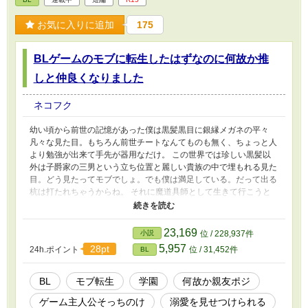
お気に入りに追加
175
BLゲームのモブに転生したはずなのに何故か推
しと仲良くなりました
ネコフク
幼い頃から前世の記憶があった僕は黒髪黒目に銀縁メガネの平々
凡々な見た目。もちろん前世チートなんてものも無く、ちょっと人
より勉強が出来て手先が器用なだけ。 この世界では珍しい黒髪以
外は子爵家の三男という立ち位置と麗しい貴族の中で埋もれる見た
目。どう見たってモブでしょ。でも僕は満足している。だって出る
杭は打たれちゃうからね。 それに魔道具師として生きて行こうと
思っているから社交には最低限出るだけでいいし。出ても背景にな
るから問題無し！ それにこの世界は前世でプレイしていたBLゲー
ム「麗しの花に舞う蝶」の舞台！モブとして背景になり主人公と攻
23,169
小説
位 / 228,937件
略対象のイチャラブを堪能する所存！ ・・・そう思っていたのに
5,957
28pt
24h.ポイント
位 / 31,452件
BL
何故攻略対象達と仲良くなって側にいるんでしょうか？ しかも主
人公そっちのけで攻略対象同士でイチャイチャ・・・・・・おや？
もしかしてこんなに間近で攻略対象の絡みを見れるって物凄く良い
BL
モブ転生
学園
何故か親友ポジ
位置にいるのでは？なんか主人公転生者っぽくってめんどくさい
ゲーム主人公そっちのけ
溺愛を見せつけられる
し。さあ、今日もどんどんイチャコラして下さい！ BLゲームに出