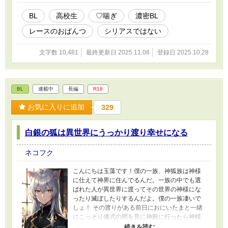
BL
高校生
♡喘ぎ
濃密BL
レースのおぱんつ
シリアスではない
文字数 10,481
最終更新日 2025.11.08
登録日 2025.10.28
BL
連載中
長編
R18
お気に入りに追加
329
白銀の狐は異世界にうっかり渡り幸せになる
ネコフク
こんにちは玉藻です！僕の一族、神狐族は神様
に仕えて神界に住んでるんだ。一族の中でも選
ばれた人が異世界に渡ってその世界の神様にな
ったり滅ぼしたりするんだよ。僕の一族凄いで
しょ！ その渡りがある前日におにいたまと一緒
にこっそり儀式の間を見に神殿に行ったら神様
がいて抱きかかえられたんだ。そうしたら神様