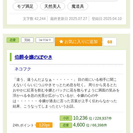
てこないモブが攻略対象の親友ポジになり目の前の光景を愛でる物
モブ満足
天然美人
魔道具
語。 ※主人公は誰とも結ばれません。周りがくっつきます。
文字数 42,244
最終更新日 2025.07.27
登録日 2025.04.10
恋愛
完結
ｼｮｰﾄｼｮｰﾄ
お気に入りに追加
68
伯爵令嬢のぼやき
ネコフク
「違う、違うんだよなぁ・・・・・・」 目の前にいる相手に聞こ
えないくらいにつぶやきそっとため息を吐く。 周りから見るとた
おやかに紅茶を飲む令嬢とバックに花を散らすように満面の笑みを
浮かべる令息の光景が広がっているが、令嬢の心の中
は・・・・・・ 令嬢が過去に言った言葉が上手く伝わらなかった
結果、こうなってしまったというお話。
10,236
小説
位 / 228,937件
4,600
120pt
24h.ポイント
位 / 66,398件
恋愛