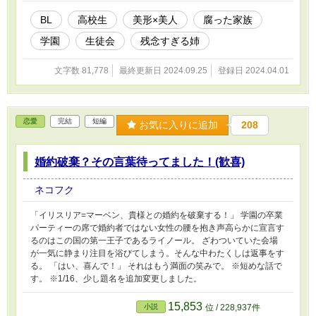
BL
高校生
美形×美人
腐った家族
学園
生徒会
残念すぎる姉
文字数 81,778
最終更新日 2024.09.25
登録日 2024.04.01
恋愛
完結
短編
お気に入りに追加
208
婚約破棄？その言葉待ってました！(歓喜)
ネコフク
「イリスリア=マーベン、貴様との婚約を破棄する！」 学園の卒業
パーティーの席で婚約者ではない女性の腰を抱き声高らかに宣言す
るのはこの国の第一王子であるライノール。 ざわついていた会場
が一気に静まり注目を浴びてしまう。そんな中わたくしは返事をす
る。 「はい、喜んで！」 それはもう満面の笑みで。 ※短めな話で
す。 ※1/16、少し題名を追加変更しました。
15,853
小説
位 / 228,937件