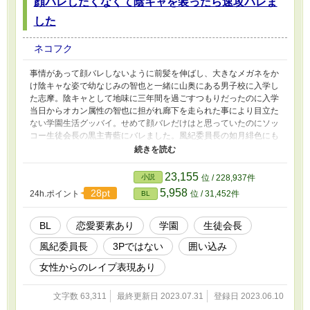
顔バレしたくなくて陰キャを装ったら速攻バレま
した
ネコフク
事情があって顔バレしないように前髪を伸ばし、大きなメガネをか
け陰キャな姿で幼なじみの智也と一緒に山奥にある男子校に入学し
た志摩。陰キャとして地味に三年間を過ごすつもりだったのに入学
当日からオカン属性の智也に担がれ廊下を走られた事により目立た
ない学園生活グッバイ。せめて顔バレだけはと思っていたのにソッ
コー生徒会長の黒主青藍にバレました。風紀委員長の如月緋色にも
バレたけど志摩の姉兄の説得（脅迫）で守ってもらえる事になった
のはいいけど何故かエロ格好いい会長とエロい声の風紀委員長にグ
イグイ来られ・・・俺くらくら腰砕けなんですけど⁉ 生徒会長×主
23,155
小説
位 / 228,937件
人公、風紀委員長×主人公。３Ｐはありません。 全１３話、番外編
5,958
28pt
24h.ポイント
位 / 31,452件
BL
３話、ｉｆの世界２話予定、本編完結済。その後は多分ゆっくり更
新します。 ※６話目に主人公が女にレイプされる会話があるので
ご注意下さい。 小説家になろうさんで投稿済。
BL
恋愛要素あり
学園
生徒会長
風紀委員長
3Pではない
囲い込み
女性からのレイプ表現あり
文字数 63,311
最終更新日 2023.07.31
登録日 2023.06.10