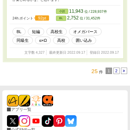
11,943
小説
位 / 228,937件
2,752
92pt
24h.ポイント
位 / 31,452件
BL
BL
短編
高校生
オメガバース
同級生
α×Ω
高校
囲い込み
文字数 4,327
最終更新日 2022.09.17
登録日 2022.09.17
25
1
2
件
アプリ一覧
公式SNS一覧