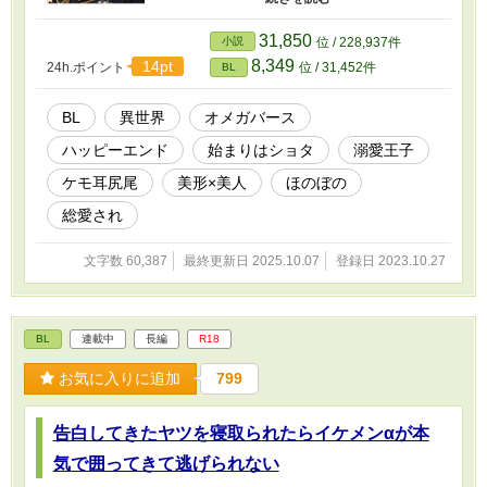
がつまずいて魔法陣の中に落ちちゃった。 落ち
た先の世界で心細くて泣いていたら綺麗な子が
31,850
小説
位 / 228,937件
助けてくれたんだ！その子がずっとここにいて
8,349
14pt
24h.ポイント
位 / 31,452件
BL
いいよって言ってくれたからいつも一緒にいる
けど間違って渡った僕はこの世界で何をしたら
いいの？ えっ？大きくなったら僕と結婚した
BL
異世界
オメガバース
い？結婚って何？ずっと一緒にいること？う
ハッピーエンド
始まりはショタ
溺愛王子
ん、一緒にいるー！ 神狐族（人間にケモミミ尻
尾・狐にもなれる）の玉藻がうっかり異世界
ケモ耳尻尾
美形×美人
ほのぼの
（オメガバースの世界）に落ちた先で山あり谷
あり幸せになる話です。 出て来る人は何かしら
総愛され
拗らせています。 神様はエセ関西弁を話してい
ます。エセですエセ。 幼少期から始まりますの
文字数 60,387
最終更新日 2025.10.07
登録日 2023.10.27
でエロは先の先です。 不定期投稿で毎日更新の
時もあれば間が開く時もあるので気長にお待ち
頂ける方向けです。
BL
連載中
長編
R18
お気に入りに追加
799
告白してきたヤツを寝取られたらイケメンαが本
気で囲ってきて逃げられない