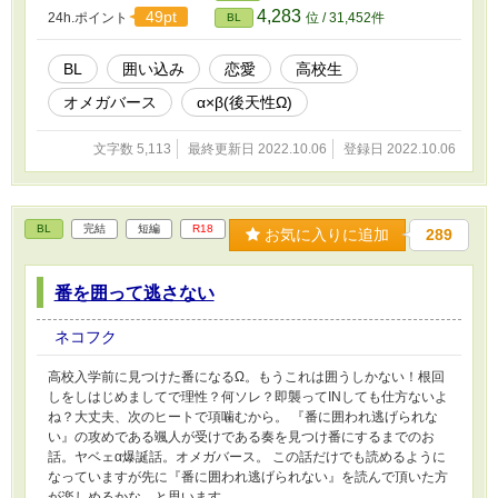
4,283
49pt
24h.ポイント
位 / 31,452件
BL
BL
囲い込み
恋愛
高校生
オメガバース
α×β(後天性Ω)
文字数 5,113
最終更新日 2022.10.06
登録日 2022.10.06
BL
完結
短編
R18
お気に入りに追加
289
番を囲って逃さない
ネコフク
高校入学前に見つけた番になるΩ。もうこれは囲うしかない！根回
しをしはじめましてで理性？何ソレ？即襲ってINしても仕方ないよ
ね？大丈夫、次のヒートで項噛むから。 『番に囲われ逃げられな
い』の攻めである颯人が受けである奏を見つけ番にするまでのお
話。ヤベェα爆誕話。オメガバース。 この話だけでも読めるように
なっていますが先に『番に囲われ逃げられない』を読んで頂いた方
が楽しめるかな、と思います。