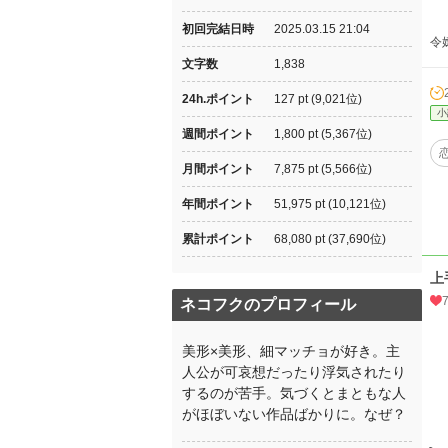
初回完結日時
2025.03.15 21:04
令
文字数
1,838
24h.ポイント
127 pt (9,021位)
小
週間ポイント
1,800 pt (5,367位)
月間ポイント
7,875 pt (5,566位)
年間ポイント
51,975 pt (10,121位)
累計ポイント
68,080 pt (37,690位)
上
ネコフクのプロフィール
美形×美形、細マッチョが好き。主
人公が可哀想だったり浮気されたり
するのが苦手。気づくとまともな人
がほぼいない作品ばかりに。なぜ？