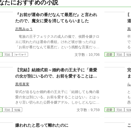
なたにおすすめの小説
『お前が運命の番だなんて最悪だ』と言われ
たので、魔女に愛を消してもらいました
志熊みゅう
真
竜族の王子フェリクスの成人の儀で、侯爵令嬢クロ
卒
エに現れたのは運命の番紋。けれど彼が放ったのは
で
「お前が番だなんて最悪だ」という残酷な言葉だっ
る
た。 異母妹ばかりを愛する王子、家族に疎まれる
の
文字数：10,706
愛
完結
ｼｮｰﾄｼｮｰﾄ
恋愛
完結
短
日々に耐えきれなくなったクロエは、半地下に住む魔
ベ
女へ願う。「この愛を消してください」と。 恋も
ら
嫉妬も失い、辺境で静かに生き直そうとした彼女のも
た
【完結】結婚式前～婚約者の王太子に「最愛
とに、三年後、王宮から使者が現れる。異母妹の魅了
璧
の女が別にいるので、お前を愛することはな
が暴かれ、王子は今さら真実の愛を誓うが、クロエの
言
い」と言われました～
心にはもう何も響かない。愛されなかった令嬢と、愛
カ
黒塔真実
ら
を取り戻したい竜王子。番たちの行く末は――。
挙式が迫るなか婚約者の王太子に「結婚しても俺の最
と
愛の女は別にいる。お前を愛することはない」とはっ
も
きり言い切られた公爵令嬢アデル。しかしどんなに婚
愚
約者としてないがしろにされても女性としての誇りを
し
文字数：9,759
愛
完結
短編
恋愛
完結
短
傷つけられても彼女は平気だった。なぜなら大切な
し
「心の拠り所」があるから……。しかし、王立学園の
完
卒業ダンスパーティーの夜、アデルはかつてない、世
嫌われたと思って離れたのに
にも酷い仕打ちを受けるのだった―― ※神視点。■