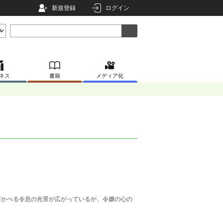
新規登録
ログイン
ネス
書籍
メディア化
浮かべる令息の光景が広がっているが、令嬢の心の