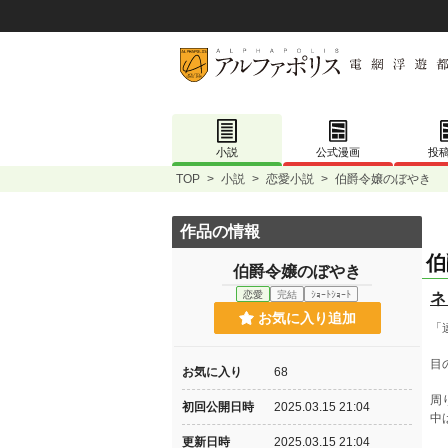
小説
公式漫画
投
TOP
>
小説
>
恋愛小説
>
伯爵令嬢のぼやき
作品の情報
伯
伯爵令嬢のぼやき
恋愛
完結
ｼｮｰﾄｼｮｰﾄ
ネ
お気に入り追加
「
目
お気に入り
68
周
初回公開日時
2025.03.15 21:04
中
更新日時
2025.03.15 21:04