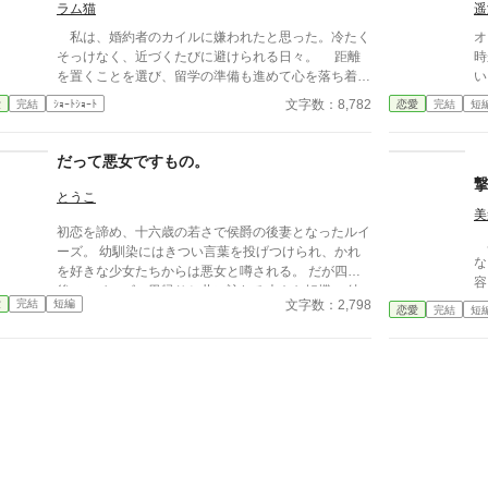
ラム猫
遥
なろうにも別タイトルで重複投稿←【ジャンル日間4
位】。
私は、婚約者のカイルに嫌われたと思った。冷たく
オ
そっけなく、近づくたびに避けられる日々。 距離
時から
を置くことを選び、留学の準備も進めて心を落ち着か
い
せようとするけれど——。
な
文字数：8,782
愛
完結
ｼｮｰﾄｼｮｰﾄ
恋愛
完結
短
ア
し
は
だって悪女ですもの。
い
とうこ
美
初恋を諦め、十六歳の若さで侯爵の後妻となったルイ
あ
ーズ。 幼馴染にはきつい言葉を投げつけられ、かれ
な
を好きな少女たちからは悪女と噂される。 だが四年
容と
後、ルイーズの里帰りと共に訪れる大きな転機。 彼
が
文字数：2,798
愛
完結
短編
女の選択は。 小説家になろう様にも掲載予定です。
恋愛
完結
短
怒
が
き