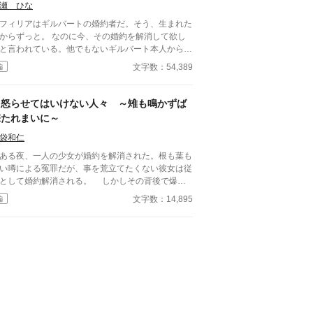
瀬 ひな
フィリアはギルバートの婚約者だ。そう、生まれた
ずっと。 なのに今、その婚約を解消して欲し
と言われている。他でもないギルバート本人から、
んの前触れもなく突然に。 「すまない、オフィリ
文字数：54,389
編
。」 「畏まりました、王太子殿下。」 そう答える
かない、わたくし。それ以外の答えなど求められて
いないと分かっているから。 《読点連作〜せつな
怒らせてはいけない人々 ～雉も鳴かずば
愛の物語〜 Ⅰ 》
撃たれまいに～
袋和仁
る夜、一人の少女が婚約を解消された。根も葉も
い噂による冤罪だが、事を荒立てたくない彼女は従
して婚約解消される。 しかしその背後で爆音
轟き、一人の男性が姿を見せた。彼は少女の父親。
文字数：14,895
編
らせてはならない人々に繋がる少女の婚約解消
、思わぬ展開を導きだす。 なんとなくの一気書
。御笑覧下さると幸いです。