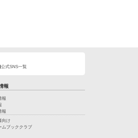
公式SNS一覧
情報
情報
報
情報
様向け
ームブッククラブ