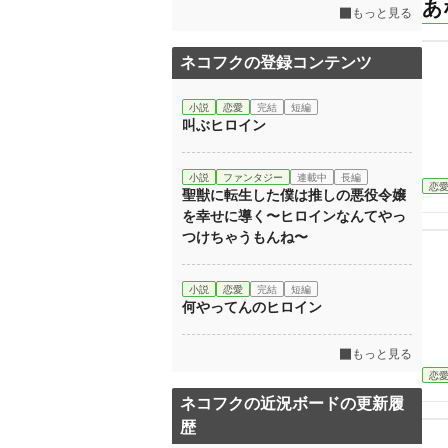
あ
もっと見る
ネコフクの登録コンテンツ
小説
恋愛
完結
短編
叫ぶヒロイン
小説
ファンタジー
連載中
長編
恋
聖獣に転生した僕は推しの悪役令嬢
を幸せに導く〜ヒロインなんてやっ
つけちゃうもんね〜
小説
恋愛
完結
短編
何やってんのヒロイン
もっと見る
恋
ネコフクの近況ボードの更新履
歴