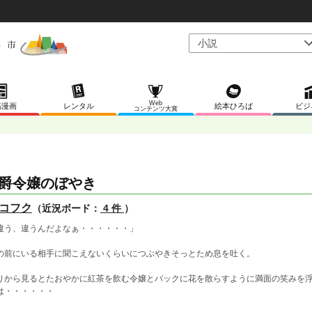
Web
稿漫画
レンタル
絵本ひろば
ビジ
コンテンツ大賞
爵令嬢のぼやき
コフク
（近況ボード：
4 件
）
違う、違うんだよなぁ・・・・・・」
の前にいる相手に聞こえないくらいにつぶやきそっとため息を吐く。
りから見るとたおやかに紅茶を飲む令嬢とバックに花を散らすように満面の笑みを
は・・・・・・