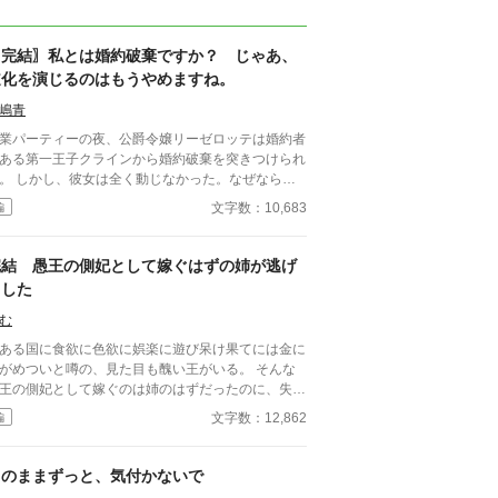
〖完結〗私とは婚約破棄ですか？ じゃあ、
道化を演じるのはもうやめますね。
嶋青
業パーティーの夜、公爵令嬢リーゼロッテは婚約者
ある第一王子クラインから婚約破棄を突きつけられ
。 しかし、彼女は全く動じなかった。なぜならこ
世界は乙女ゲームの世界であり、今日この「断罪イ
文字数：10,683
編
ント」が起こることを前世の記憶から知っていたか
だ。 「私とは婚約破棄ですか？ 承知いたしまし
。――では、始めましょうか」 リーゼロッテは完
完結 愚王の側妃として嫁ぐはずの姉が逃げ
に準備してきた証拠と証人を次々と提示し、王子の
ました
いがかりを公衆の面前で華麗に論破していく。 ※
クヨム、小説家になろうにも掲載しています。
む
ある国に食欲に色欲に娯楽に遊び呆け果てには金に
がめついと噂の、見た目も醜い王がいる。 そんな
王の側妃として嫁ぐのは姉のはずだったのに、失踪
たために代わりに嫁ぐことになった妹の私。 しか
文字数：12,862
編
いざ対面してみると、なんだか噂とは違うような…
結決定済み
このままずっと、気付かないで