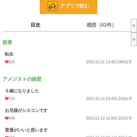
アプリで読む
それなら、ついでに公爵家との婚約も回避しましょう。おまけで貴方にも仕返
しさせていただきますね？
目次
感想（62件）
小説
5,223 位 / 228,623 件
恋愛
2,582 位 / 66,323 件
前章
お気に入り
1,978
転生
24h.ポイント
255 pt
825
2021.01.11 13:45
1,085文字
文字数
97,951
アメジストの姫君
更新日時
2021.04.06 11:25
５歳になりました
初回公開日時
2021.01.11 13:45
713
2021.01.11 23:45
1,109文字
初回完結日時
2021.04.06 11:25
お兄様がシスコンです
週間ポイント
1,402 pt (6,875 位)
696
2021.01.12 12:04
1,101文字
月間ポイント
8,131 pt (5,401 位)
普通がいいと思います
年間ポイント
176,368 pt (3,561 位)