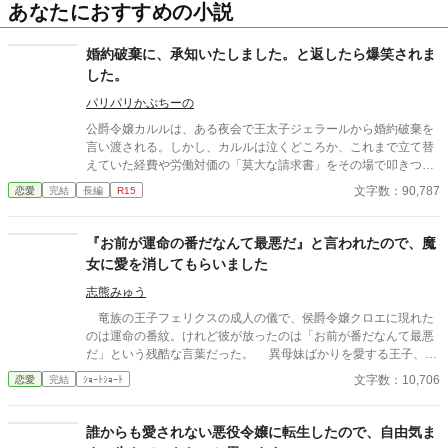
あなたにおすすめの小説
婚約破棄に、承知いたしました。と返したら爆笑されま
した。
パリパリかぷちーの
公爵令嬢カルルは、ある夜会で王太子ジェラールから婚約破棄を
言い渡される。しかし、カルルは泣くどころか、これまで立て替
えていた経費や労働対価の「莫大な請求書」をその場で叩きつけ
た。
文字数：90,787
恋愛
完結
長編
R15
『お前が運命の番だなんて最悪だ』と言われたので、魔
女に愛を消してもらいました
志熊みゅう
竜族の王子フェリクスの成人の儀で、侯爵令嬢クロエに現れた
のは運命の番紋。けれど彼が放ったのは「お前が番だなんて最悪
だ」という残酷な言葉だった。 異母妹ばかりを愛する王子、家
族に疎まれる日々に耐えきれなくなったクロエは、半地下に住む
文字数：10,706
恋愛
完結
ｼｮｰﾄｼｮｰﾄ
魔女へ願う。「この愛を消してください」と。 恋も嫉妬も失
い、辺境で静かに生き直そうとした彼女のもとに、三年後、王宮
から使者が現れる。異母妹の魅了が暴かれ、王子は今さら真実の
誰からも愛されない悪役令嬢に転生したので、自由気ま
愛を誓うが、クロエの心にはもう何も響かない。愛されなかった