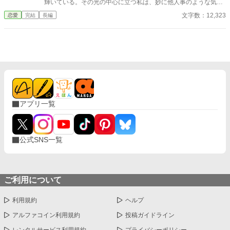
輝いている。その光の中心に立つ私は、妙に他人事のような気分
で、その場の空気を眺めていた。 「エレノア・フォン・リーベル
文字数：12,323
恋愛
完結
長編
ト！ 私は貴様との婚約をここに破棄する！」 高らかに宣言し
たのは、第一王子であり私の婚約者でもあったアルベルト殿下だ
った。 周囲の貴族たちが一斉に息を呑み、次の瞬間には小声の
ざわめきが連鎖のように広がっていく。 ――ああ、ついに来た
のね。
アプリ一覧
公式SNS一覧
ご利用について
利用規約
ヘルプ
アルファコイン利用規約
投稿ガイドライン