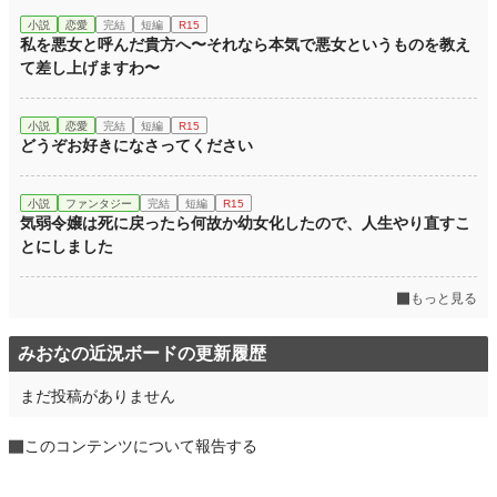
小説
恋愛
完結
短編
R15
私を悪女と呼んだ貴方へ〜それなら本気で悪女というものを教え
て差し上げますわ〜
小説
恋愛
完結
短編
R15
どうぞお好きになさってください
小説
ファンタジー
完結
短編
R15
気弱令嬢は死に戻ったら何故か幼女化したので、人生やり直すこ
とにしました
もっと見る
みおなの近況ボードの更新履歴
まだ投稿がありません
このコンテンツについて報告する