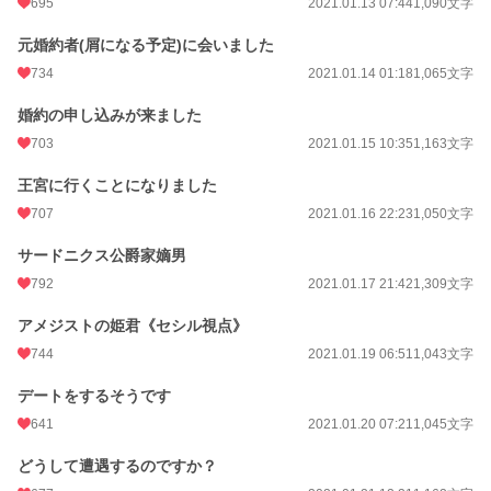
695
2021.01.13 07:44
1,090文字
累計ポイント
1,099,448 pt (5,292 位)
元婚約者(屑になる予定)に会いました
734
2021.01.14 01:18
1,065文字
婚約の申し込みが来ました
703
2021.01.15 10:35
1,163文字
王宮に行くことになりました
707
2021.01.16 22:23
1,050文字
サードニクス公爵家嫡男
792
2021.01.17 21:42
1,309文字
アメジストの姫君《セシル視点》
744
2021.01.19 06:51
1,043文字
デートをするそうです
641
2021.01.20 07:21
1,045文字
どうして遭遇するのですか？