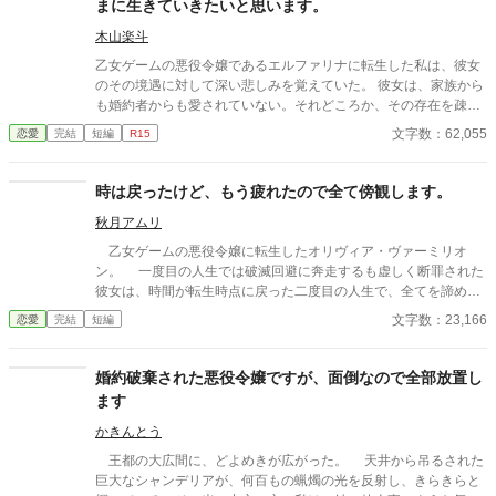
まに生きていきたいと思います。
令嬢と、愛を取り戻したい竜王子。番たちの行く末は――。
木山楽斗
乙女ゲームの悪役令嬢であるエルファリナに転生した私は、彼女
のその境遇に対して深い悲しみを覚えていた。 彼女は、家族から
も婚約者からも愛されていない。それどころか、その存在を疎ま
れているのだ。 こんな環境なら歪んでも仕方ない。そう思う程
文字数：62,055
恋愛
完結
短編
R15
に、彼女の境遇は悲惨だったのである。 だが、彼女のように歪ん
でしまえば、ゲームと同じように罪を暴かれて牢屋に行くだけ
だ。 そのため、私は心を強く持つしかなかった。悲惨な結末を迎
時は戻ったけど、もう疲れたので全て傍観します。
えないためにも、どんなに不当な扱いをされても、耐え抜くしか
秋月アムリ
なかったのである。 そんな私に、解放される日がやって来た。 そ
れは、ゲームの始まりである魔法学園入学の日だ。 全寮制の学園
乙女ゲームの悪役令嬢に転生したオリヴィア・ヴァーミリオ
には、歪な家族は存在しない。 私は、自由を得たのである。 その
ン。 一度目の人生では破滅回避に奔走するも虚しく断罪された
自由を謳歌しながら、私は思っていた。 悲惨な境遇から必ず抜け
彼女は、時間が転生時点に戻った二度目の人生で、全てを諦めて
出し、自由気ままに生きるのだと。
いた。 もう疲れた。どうせ無駄なら、せめて断罪の日まで穏や
文字数：23,166
恋愛
完結
短編
かに眠って過ごしたい──そう願い、積極的に引きこもり傍観を決
め込むオリヴィア。 だが、一周目では冷淡だったはずの婚約
者・セドリック王子が、なぜか彼女に献身的な優しさを見せ、
婚約破棄された悪役令嬢ですが、面倒なので全部放置し
「今度こそ、私が君を守る」と誓うのだ。 運命に抗う気力さえ
ます
失った令嬢が、思いがけない波乱に巻き込まれていく。全てを諦
めたはずの人生で、彼女を待ち受ける未来とは──
かきんとう
王都の大広間に、どよめきが広がった。 天井から吊るされた
巨大なシャンデリアが、何百もの蝋燭の光を反射し、きらきらと