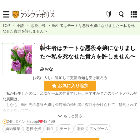
TOP
>
小説
>
恋愛小説
>
転生者はチートな悪役令嬢になりました〜私を死
なせた貴方を許しません〜
恋愛
完結
短編
R15
転生者はチートな悪役令嬢になりまし
た〜私を死なせた貴方を許しません〜
みおな
お気に入りに追加して更新通知を受け取ろう
お気に入り追加
私が転生したのは、乙女ゲームの世界でした。何ですか？このライトノベル的
な展開は。
しかも、転生先の悪役令嬢は公爵家の婚約者に冤罪をかけられて、処刑されて
るじゃないですか。
冗談は顔だけにして下さい。元々、好きでもなかった婚約者に、何で殺されな
24h.ポイント
255pt
48,499
きゃならないんですか！
婚約破棄
悪役令嬢
転生
チート
溺愛
乙女ゲーム
わかりました。私が転生したのは、この悪役令嬢を「救う」ためなんですね？