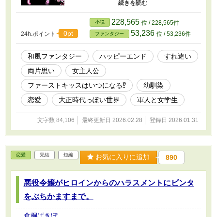
ない。 父の敵である魔物を討ちたい左久夜。大
事だからこそ厳しく接する宗右真。 しかし。左
久夜が知らない所で、宗右真の縁談が進み、左
228,565
小説
位 / 228,565件
久夜にもいわく付きの縁談が。そこから二人は
53,236
0pt
24h.ポイント
位 / 53,236件
ファンタジー
すれ違い、左久夜は毒牙にかかる。そして宗右
真が刀を突きつけるのは…… はたして左久夜は
父の敵を討てるのか？ 戦う女学生と軍人の、討
和風ファンタジー
ハッピーエンド
すれ違い
伐×ロマンスファンタジー。 ⚠＊印の話は視点が
両片思い
女主人公
宗右真になります。 ⚠ストックが尽きれば不定
期更新となります。 他のサイトでも公開中で
ファーストキッスはいつになる⁉
幼馴染
す。 ❀表紙は、sadistic様よりお借りしました
【参考・引用】 『花のことば辞典』 倉嶋厚監
恋愛
大正時代っぽい世界
軍人と女学生
修 宇田川眞人編著 講談社学術文庫
文字数 84,106
最終更新日 2026.02.28
登録日 2026.01.31
恋愛
完結
短編
お気に入りに追加
890
悪役令嬢がヒロインからのハラスメントにビンタ
をぶちかますまで。
倉桐ぱきぽ