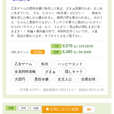
乙女ゲームの悪役令嬢に転生した私は、ざまぁ回避のため、まじめ
に生きていた。 でも、ヒロイン（転生者）がひどい！ 彼女の
嘘を信じた推しから嫌われるし。無実の罪を着せられるし。そのう
え「ちゃんと悪役やりなさい」⁉ シナリオ通りに進めたいヒロイン
からのハラスメントは、もう、うんざり！ 私は私の望むままに生
きます！！ 本編＋番外編３作で、40000文字くらいです。 ⚠途
中、視点が変わります。サブタイトルをご覧下さい。
9,978
小説
位 / 228,565件
4,485
113pt
24h.ポイント
位 / 66,309件
恋愛
乙女ゲーム
転生
ハッピーエンド
全員同時攻略
ざまぁ
隠しキャラ
大団円
悪役令嬢
女主人公
自業自得
文字数 42,073
最終更新日 2024.11.17
登録日 2024.11.07
恋愛
完結
短編
お気に入りに追加
86