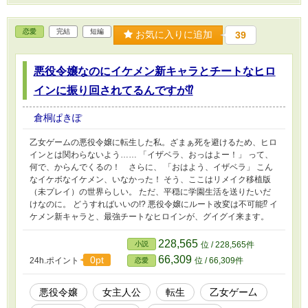
恋愛
完結
短編
お気に入りに追加
39
悪役令嬢なのにイケメン新キャラとチートなヒロ
インに振り回されてるんですが⁉
倉桐ぱきぽ
乙女ゲームの悪役令嬢に転生した私。ざまぁ死を避けるため、ヒロ
インとは関わらないよう…… 「イザベラ、おっはよー！」 って、
何で、からんでくるの！ さらに、 「おはよう、イザベラ」 こん
なイケボなイケメン、いなかった！ そう、ここはリメイク移植版
（未プレイ）の世界らしい。 ただ、平穏に学園生活を送りたいだ
けなのに。 どうすればいいの!? 悪役令嬢にルート改変は不可能⁉ イ
ケメン新キャラと、最強チートなヒロインが、グイグイ来ます。
228,565
小説
位 / 228,565件
66,309
0pt
24h.ポイント
位 / 66,309件
恋愛
悪役令嬢
女主人公
転生
乙女ゲー厶