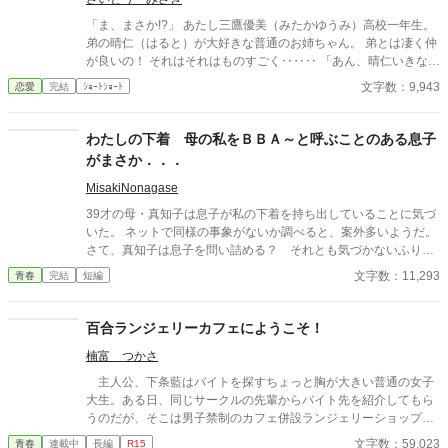
「ま、まさか!?」 あたし三鷹優美（みたかゆうみ）高校一年生。
弟の晴仁（はると）が大好きな普通のお姉ちゃん。 弟とは凄く仲
が良いの！ それはそれはものすごく‥‥‥ 「あん、晴仁いきなり
そんなのお口に入らないよぉ～♡」 そんな関係のあたしたち。 で
文字数：9,943
恋愛
完結
ｼｮｰﾄｼｮｰﾄ
もある日トイレであたしはアレが来そうなのになかなか来ないの
も気にもせずスカートのファスナーを上げると‥‥‥ 「うそっ！
お腹が出て来てる!?」 お姉ちゃんの秘密の悩みです。
わたしの下着 母の私をＢＢＡ～と呼ぶことのある息子
がまさか．．．
MisakiNonagase
39才の母・真知子は息子が私の下着を持ち出していることに気づ
いた。 ネットで同様の事象がないか調べると、案外多いようだ。
さて、真知子は息子を問い詰める？ それとも気づかないふりを
続けてあげるか？ そのほかに外伝も綴りました。
文字数：11,293
青春
完結
短編
百合ランジェリーカフェにようこそ！
楠富 つかさ
主人公、下条藍はバイトを探すちょっと胸が大きい普通の女子
大生。ある日、同じサークルの先輩からバイト先を紹介してもら
うのだが、そこは男子禁制のカフェ併設ランジェリーショップ
で！？ ちょっとハレンチなお仕事カフェライフ、始まりま
文字数：59,023
青春
連載中
長編
R15