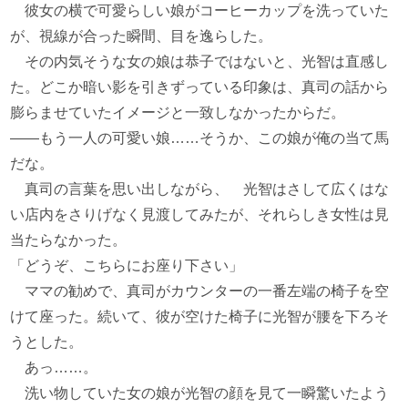
彼女の横で可愛らしい娘がコーヒーカップを洗っていた
が、視線が合った瞬間、目を逸らした。
その内気そうな女の娘は恭子ではないと、光智は直感し
た。どこか暗い影を引きずっている印象は、真司の話から
膨らませていたイメージと一致しなかったからだ。
――もう一人の可愛い娘……そうか、この娘が俺の当て馬
だな。
真司の言葉を思い出しながら、 光智はさして広くはな
い店内をさりげなく見渡してみたが、それらしき女性は見
当たらなかった。
「どうぞ、こちらにお座り下さい」
ママの勧めで、真司がカウンターの一番左端の椅子を空
けて座った。続いて、彼が空けた椅子に光智が腰を下ろそ
うとした。
あっ……。
洗い物していた女の娘が光智の顔を見て一瞬驚いたよう