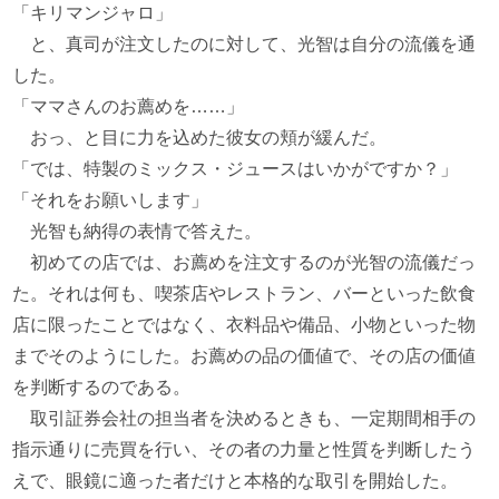
「キリマンジャロ」
と、真司が注文したのに対して、光智は自分の流儀を通
した。
「ママさんのお薦めを……」
おっ、と目に力を込めた彼女の頬が緩んだ。
「では、特製のミックス・ジュースはいかがですか？」
「それをお願いします」
光智も納得の表情で答えた。
初めての店では、お薦めを注文するのが光智の流儀だっ
た。それは何も、喫茶店やレストラン、バーといった飲食
店に限ったことではなく、衣料品や備品、小物といった物
までそのようにした。お薦めの品の価値で、その店の価値
を判断するのである。
取引証券会社の担当者を決めるときも、一定期間相手の
指示通りに売買を行い、その者の力量と性質を判断したう
えで、眼鏡に適った者だけと本格的な取引を開始した。