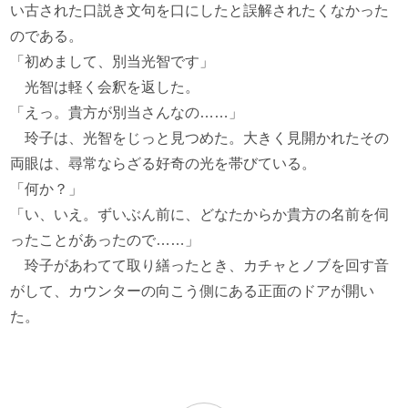
い古された口説き文句を口にしたと誤解されたくなかった
のである。
「初めまして、別当光智です」
光智は軽く会釈を返した。
「えっ。貴方が別当さんなの……」
玲子は、光智をじっと見つめた。大きく見開かれたその
両眼は、尋常ならざる好奇の光を帯びている。
「何か？」
「い、いえ。ずいぶん前に、どなたからか貴方の名前を伺
ったことがあったので……」
玲子があわてて取り繕ったとき、カチャとノブを回す音
がして、カウンターの向こう側にある正面のドアが開い
た。