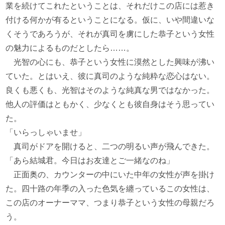
業を続けてこれたということは、それだけこの店には惹き
付ける何かが有るということになる。仮に、いや間違いな
くそうであろうが、それが真司を虜にした恭子という女性
の魅力によるものだとしたら……。
光智の心にも、恭子という女性に漠然とした興味が沸い
ていた。とはいえ、彼に真司のような純粋な恋心はない。
良くも悪くも、光智はそのような純真な男ではなかった。
他人の評価はともかく、少なくとも彼自身はそう思ってい
た。
「いらっしゃいませ」
真司がドアを開けると、二つの明るい声が飛んできた。
「あら結城君。今日はお友達とご一緒なのね」
正面奥の、カウンターの中にいた中年の女性が声を掛け
た。四十路の年季の入った色気を纏っているこの女性は、
この店のオーナーママ、つまり恭子という女性の母親だろ
う。