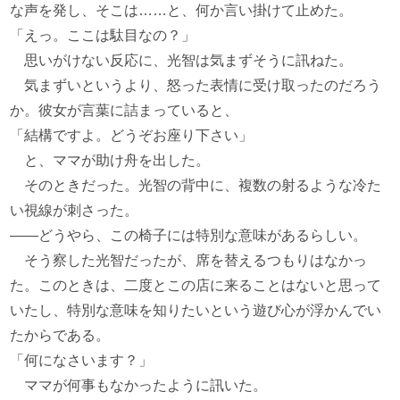
な声を発し、そこは……と、何か言い掛けて止めた。
「えっ。ここは駄目なの？」
思いがけない反応に、光智は気まずそうに訊ねた。
気まずいというより、怒った表情に受け取ったのだろう
か。彼女が言葉に詰まっていると、
「結構ですよ。どうぞお座り下さい」
と、ママが助け舟を出した。
そのときだった。光智の背中に、複数の射るような冷た
い視線が刺さった。
――どうやら、この椅子には特別な意味があるらしい。
そう察した光智だったが、席を替えるつもりはなかっ
た。このときは、二度とこの店に来ることはないと思って
いたし、特別な意味を知りたいという遊び心が浮かんでい
たからである。
「何になさいます？」
ママが何事もなかったように訊いた。