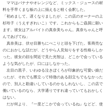
ママはバナナやオレンジなど、ミックス・ジュースの材
料を手早くまな板の上に揃えると軽く会釈した。
「初めまして。遅くなりましたが、この店のオーナーの上
杉玲子（うえすぎれいこ）です。これからもご贔屓に願い
ます。彼女はアルバイトの真奈美ちゃん。真奈ちゃんと呼
んであげてね」
真奈美は、伏せ目勝ちにぺこりと頭を下げた。客商売な
のにおかしな話だが、どうやら人見知りをする性格らしか
った。彼女の顔を間近で見た光智は、どこかで会っている
ような気がしたが、口にはしなかった。
左目の黒子、いわゆる泣きぼくろが印象的な可愛い娘だ
ったが、それでも際立って特徴のある顔立ちでもなかった
ので、別人と勘違いしているのかもしれないし、この店で
働いているのなら、大学通りですれ違っていてもおかしく
はない。
だが何より、『一度どこかで会っているね』などど、使