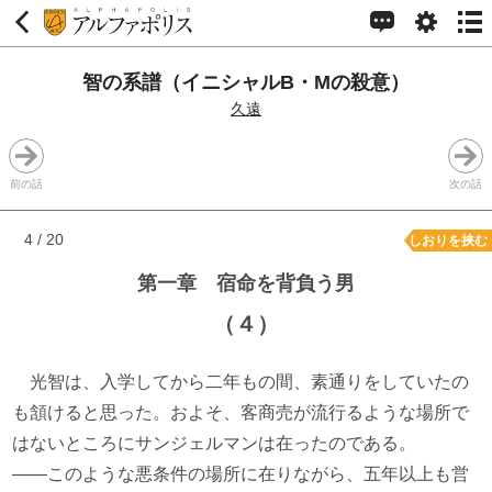
智の系譜（イニシャルB・Mの殺意）
久遠
前の話
次の話
4 / 20
しおりを挟む
第一章 宿命を背負う男
（４）
光智は、入学してから二年もの間、素通りをしていたの
も頷けると思った。およそ、客商売が流行るような場所で
はないところにサンジェルマンは在ったのである。
――このような悪条件の場所に在りながら、五年以上も営