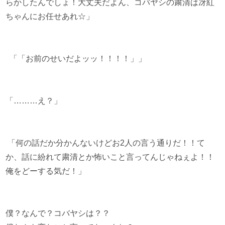
らかしたんでしょ！大丈夫だよん、コバヤシの粛清は冴紅
ちゃんにお任せあれ☆」
「「お前のせいだよッッ！！！！」」
「………え？」
「何の話だか分かんないけどお2人の言う通りだ！！て
か、話に紛れて粛清とか怖いこと言ってんじゃねぇよ！！
俺をどーする気だ！」
僕？なんで？コバヤシは？？