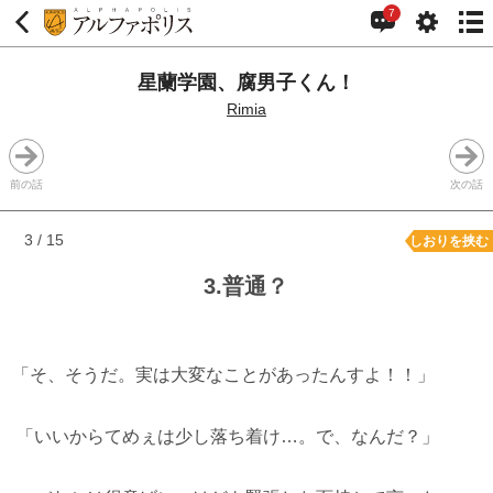
7
星蘭学園、腐男子くん！
Rimia
前の話
次の話
3 / 15
しおりを挟む
3.普通？
「そ、そうだ。実は大変なことがあったんすよ！！」
「いいからてめぇは少し落ち着け…。で、なんだ？」