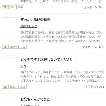
夢中になっていたBLゲームのモブキャラになっていた！ ……ま、
ロに！？ そんな転校生がとにかく気に入らない幹春。 何を隠そ
推しを拝めるからいっか！ てな感じで、ほのぼのと生きていこう
文字数：53,985
BL
完結
短編
う、彼こそが、中学まで、転校生を凌ぐ超極貧ド田舎生活をして
と心に決めたのであった。 ウィル様のおまけにて完結致しまし
きていたから！ ※11/12に10話加筆しています。
た。 長い間お付き合い頂きありがとうございました！
笑わない風紀委員長
馬酔木ビシア
風紀委員長の龍神は、容姿端麗で才色兼備だが周囲からは『笑わ
ない風紀委員長』と呼ばれているほど表情の変化が少ない。 が、
それは風紀委員として真面目に職務に当たらねばという強い使命
感のもと表情含め笑うことが少ないだけであった。 そんなある
文字数：240,688
BL
連載中
長編
日、時期外れの転校生がやってきて次々に人気者を手玉に取った
事で学園内を混乱に陥れる。 仕事が多くなった龍神が学園内を奔
走する内に 彼の表情に接する者が増え始め── ※作者は知識な
ビッチです！誤解しないでください！
し・文才なしの一般人ですのでご了承ください。何言っちゃって
モカ
んのこいつ状態になる可能性大。 ※この作品は私が単純にクール
でちょっと可愛い男子が書きたかっただけの自己満作品ですので
男好きのビッチと噂される主人公 西宮晃 「ほら、あいつだろ？あ
読む際はその点をご了承ください。 ※文や誤字脱字へのご指摘は
の例のやつ｣ 「あれな、頼めば誰とでも寝るってやつだろ？あん
ウエルカムです！アンチコメントと荒らしだけはやめて頂きた
な平凡なやつによく勃つよな笑」 「大丈夫か？あんな噂気にする
く……。 ※オチ未定。いつかアンケートで決めようかな、なんて
な」 「晃ほど清純な男はいないというのに」 「お前に嫉妬してあ
文字数：6,214
BL
連載中
短編
思っております。見切り発車ですすみません……。
んな下らない噂を流すなんてな」 噂じゃなくて事実ですけ
ど！！！？？ 俺がくそビッチという噂（真実）に怒るイケメン
達、なぜか噂を流して俺を貶めてると勘違いされてる転校生……
お兄ちゃんができた！！
魔性の男で申し訳ない笑 めちゃくちゃスロー更新になりますが、
くものらくえん