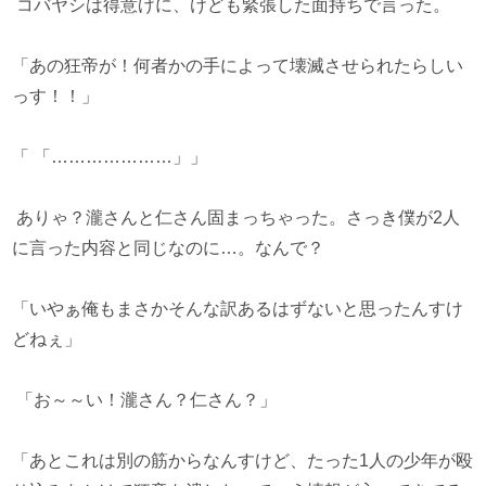
コバヤシは得意げに、けども緊張した面持ちで言った。
「あの狂帝が！何者かの手によって壊滅させられたらしい
っす！！」
「 「…………………」」
ありゃ？瀧さんと仁さん固まっちゃった。さっき僕が2人
に言った内容と同じなのに…。なんで？
「いやぁ俺もまさかそんな訳あるはずないと思ったんすけ
どねぇ」
「お～～い！瀧さん？仁さん？」
「あとこれは別の筋からなんすけど、たった1人の少年が殴