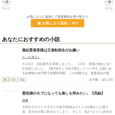
前の話
次の話
お気に入りに追加して更新通知を受け取ろう
お気に入り追加
427
あなたにおすすめの小説
風紀委員長様は王道転校生がお嫌い
八（八月八）
※11/12 10話後半を加筆しました。 11/21 登場人物まとめ
を追加しました。 【第7回ＢＬ小説大賞エントリー中】 山奥にあ
る全寮制の名門男子校鶯実学園。 この学園では、各委員会の委員
長副委員長と、生徒会執行部が『役付』と呼ばれる特権を持って
文字数：101,270
BL
完結
長編
いた。 東海林幹春は、そんな鶯実学園の風紀委員長。 風紀委員長
の名に恥じぬ様、真面目実直に、髪は七三、黒縁メガネも掛けて
職務に当たっていた。 しかしある日、突如として彼の生活を脅か
悪役側のモブになっても推しを拝みたい。【完結】
す転入生が現われる。 ボサボサ頭に大きなメガネ、ブカブカの制
瑳来
服に身を包んだ転校生は、元はシングルマザーの田舎育ち。母の
再婚により理事長の親戚となり、この学園に編入してきたもの
大学生でホストでオタクの如月杏樹はホストの仕事をした帰り
の、学園の特殊な環境に慣れず、あくまでも庶民感覚で突き進も
道、自分のお客に刺されてしまう。 そして、気がついたら自分の
うとする。 おまけにその転校生に、生徒会執行部の面々はメロメ