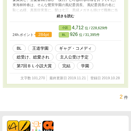
東海林幹春は、そんな鶯実学園の風紀委員長。 風紀委員長の名に
恥じぬ様、真面目実直に、髪は七三、黒縁メガネも掛けて職務に当
たっていた。 しかしある日、突如として彼の生活を脅かす転入生
が現われる。 ボサボサ頭に大きなメガネ、ブカブカの制服に身を
包んだ転校生は、元はシングルマザーの田舎育ち。母の再婚により
4,712
小説
位 / 228,629件
理事長の親戚となり、この学園に編入してきたものの、学園の特殊
926
284pt
24h.ポイント
位 / 31,395件
BL
な環境に慣れず、あくまでも庶民感覚で突き進もうとする。 おま
けにその転校生に、生徒会執行部の面々はメロメロに！？ そんな
転校生がとにかく気に入らない幹春。 何を隠そう、彼こそが、中
BL
王道学園
ギャグ・コメディ
学まで、転校生を凌ぐ超極貧ド田舎生活をしてきていたから！
総受け、総愛され
主人公受け予定
※11/12に10話加筆しています。
第7回ＢＬ小説大賞
完結
学園
文字数 101,270
最終更新日 2019.11.21
登録日 2019.10.28
2
件