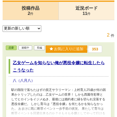
投稿作品
近況ボード
2
11
件
件
2
件
恋愛
連載中
長編
お気に入りに追加
353
乙女ゲームを知らない俺が悪役令嬢に転生したら
こうなった
八（八月八）
駅の階段で落ちたはずの貧乏サラリーマン：上村育人25歳が何の因
果かトリップしたのは…乙女ゲームの世界！ しかも西園寺彩華と
してヒロインをイジメぬき、最後には婚約者に縁を切られ没落する
悪役令嬢だ。 しかし育斗は『悪役令嬢』を何たるかを知らなかっ
た。 おまけに既に断罪イベント一歩手前の状況。 果たして育斗は
断罪イベントを回避出来るのか？そもそも令嬢としてやって行ける