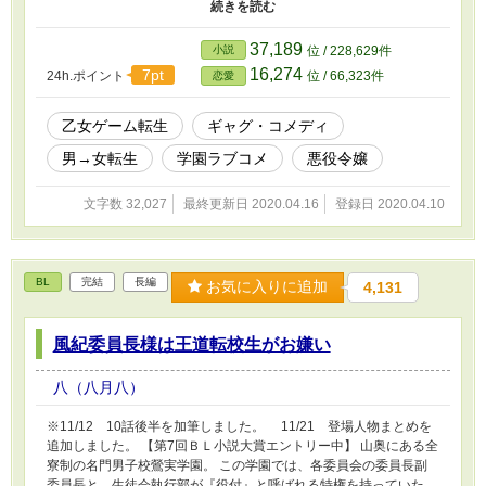
のか？ そして本当の西園寺彩華はなぜ消えたのか？ 小説家になろ
うでも投稿しています。
37,189
小説
位 / 228,629件
16,274
7pt
24h.ポイント
位 / 66,323件
恋愛
乙女ゲーム転生
ギャグ・コメディ
男→女転生
学園ラブコメ
悪役令嬢
文字数 32,027
最終更新日 2020.04.16
登録日 2020.04.10
BL
完結
長編
お気に入りに追加
4,131
風紀委員長様は王道転校生がお嫌い
八（八月八）
※11/12 10話後半を加筆しました。 11/21 登場人物まとめを
追加しました。 【第7回ＢＬ小説大賞エントリー中】 山奥にある全
寮制の名門男子校鶯実学園。 この学園では、各委員会の委員長副
委員長と、生徒会執行部が『役付』と呼ばれる特権を持っていた。