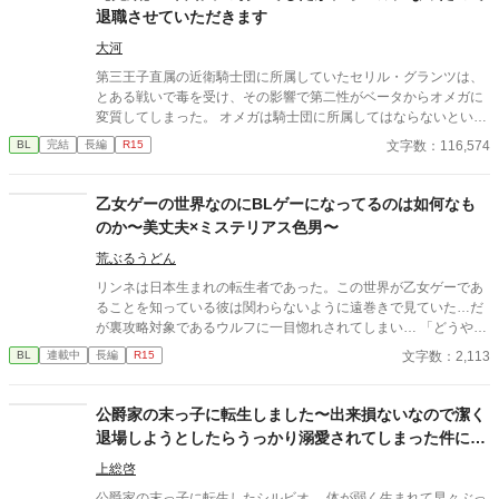
退職させていただきます
大河
第三王子直属の近衛騎士団に所属していたセリル・グランツは、
とある戦いで毒を受け、その影響で第二性がベータからオメガに
変質してしまった。 オメガは騎士団に所属してはならないという
法に基づき、騎士団を辞めることを決意するセリル。上司である
文字数：116,574
BL
完結
長編
R15
第三王子・レオンハルトにそのことを告げて騎士団を去るが、特
に引き留められるようなことはなかった。 地方貴族である実家に
戻ったセリルは、オメガになったことで見合い話を受けざるを得
乙女ゲーの世界なのにBLゲーになってるのは如何なも
ない立場に。見合いに全く乗り気でないセリルの元に、意外な人
のか〜美丈夫×ミステリアス色男〜
物から婚約の申し入れが届く。それはかつての上司、レオンハル
トからの婚約の申し入れだった──
荒ぶるうどん
リンネは日本生まれの転生者であった。この世界が乙女ゲーであ
ることを知っている彼は関わらないように遠巻きで見ていた…だ
が裏攻略対象であるウルフに一目惚れされてしまい… 「どうやっ
たらお前を俺だけのものに出来る？」 「なぁ、俺のところに来い
文字数：2,113
BL
連載中
長編
R15
よ。」 「愛してるリンネ。」 ヤンデレ美丈夫に外堀を埋められ溺
愛される物語。 ▽強引な関係、同意のない描写を含むなどが含ま
れますご注意ください。
公爵家の末っ子に転生しました〜出来損ないなので潔く
退場しようとしたらうっかり溺愛されてしまった件につ
いて〜
上総啓
公爵家の末っ子に転生したシルビオ。 体が弱く生まれて早々ぶっ