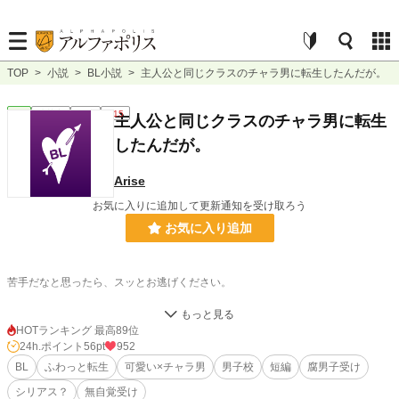
TOP
>
小説
>
BL小説
>
主人公と同じクラスのチャラ男に転生したんだが。
BL
連載中
短編
R15
主人公と同じクラスのチャラ男に転生
したんだが。
Arise
お気に入りに追加して更新通知を受け取ろう
お気に入り追加
苦手だなと思ったら、スッとお逃げください。
HOTランキング 最高89位
24h.ポイント
56pt
952
BL
ふわっと転生
可愛い×チャラ男
男子校
短編
腐男子受け
小説
15,768 位 / 228,970 件
シリアス？
無自覚受け