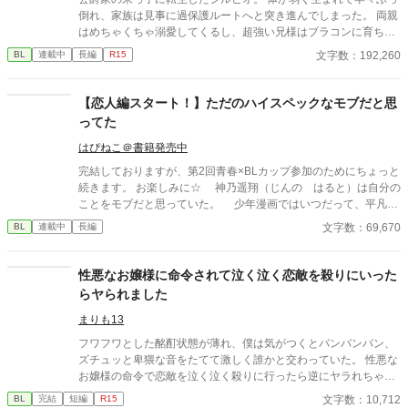
倒れ、家族は見事に過保護ルートへと突き進んでしまった。 両親
はめちゃくちゃ溺愛してくるし、超強い兄様はブラコンに育ち弟
絶対守るマンに……。 せっかくファンタジーの世界に転生したん
文字数：192,260
BL
連載中
長編
R15
だから魔法も使えたり？と思ったら、我が家に代々伝わる上位氷
魔法が俺にだけ使えない？ しかも俺に使える魔法は氷魔法じゃな
く『神聖魔法』？というか『神聖魔法』を操れるのは神に選ばれ
【恋人編スタート！】ただのハイスペックなモブだと思
た愛し子だけ……？ どうせ余命幾ばくもない出来損ないなら仕方
ってた
ない、お荷物の僕はさっさと今世からも退場しよう……と思って
たのに？ 偶然騎士たちを神聖魔法で救って、何故か天使と呼ばれ
はぴねこ＠書籍発売中
て崇められたり。終いには帝国最強の狂血皇子に溺愛されて囲わ
完結しておりますが、第2回青春×BLカップ参加のためにちょっと
れちゃったり……いやいやちょっと待て。魔王様、主神様、まさ
続きます。 お楽しみに☆ 神乃遥翔（じんの はると）は自分の
かアンタらも？ ……ってあれ、なんかめちゃくちゃ囲われてな
ことをモブだと思っていた。 少年漫画ではいつだって、平凡に
い？？ ――― 病弱ならどうせすぐ死ぬかー。ならちょっとばかし
見えて何か一つに秀でている人物が主人公だったから。 その
文字数：69,670
BL
連載中
長編
遊んでもいいよね？と自由にやってたら無駄に最強な奴らに溺愛
点、遥翔は眉目秀麗文武両道、家も財閥の超お金持ち。 一通り
されちゃってた受けの話。 ※別名義で連載していた作品になりま
のことがなんでも簡単にできる自分は夢中になれるものもなく
す。 (名義を統合しこちらに移動することになりました)
て、きっと漫画のモブみたいに輝く主人公を引き立てるモブのよ
性悪なお嬢様に命令されて泣く泣く恋敵を殺りにいった
うに生きるのだと、そう遥翔は思っていた。 けれど、そんな遥
らヤられました
翔に勉強を教わりに来ている葛城星 （かつらぎ ほし）は言っ
た。 「BL漫画の中では、神乃くんみたいな人がいつだって主人公
まりも13
なんだよ？」 そう言って、星が貸してくれた一冊のBL漫画が遥
フワフワとした酩酊状態が薄れ、僕は気がつくとパンパンパン、
翔の人生を一変させた。 自分にも輝ける人生を歩むことができ
ズチュッと卑猥な音をたてて激しく誰かと交わっていた。 性悪な
るのかもしれないと希望を持った遥翔は、そのことを教えてくれ
お嬢様の命令で恋敵を泣く泣く殺りに行ったら逆にヤラれちゃっ
た星に恋をする。 だけど、恋をした途端、星には思い人がいる
た、ちょっとアホな子の話です。 （ムーンライトノベルにも掲載
文字数：10,712
BL
完結
短編
R15
ことに気づいてしまって…… 眉目秀麗文武両道で完璧だけど漫