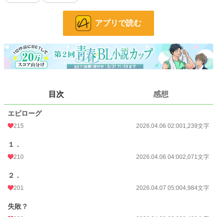
BL
3,826 位 / 31,474 件
お気に入り
323
アプリで読む
24h.ポイント
56 pt
文字数
10,724
更新日時
2026.04.09 03:00
初回公開日時
2026.04.06 02:00
目次
感想
週間ポイント
650 pt (12,118 位)
エピローグ
月間ポイント
4,475 pt (9,102 位)
215
2026.04.06 02:00
1,239文字
年間ポイント
59,806 pt (9,146 位)
１．
累計ポイント
59,806 pt (40,568 位)
210
2026.04.06 04:00
2,071文字
２．
201
2026.04.07 05:00
4,984文字
失敗？