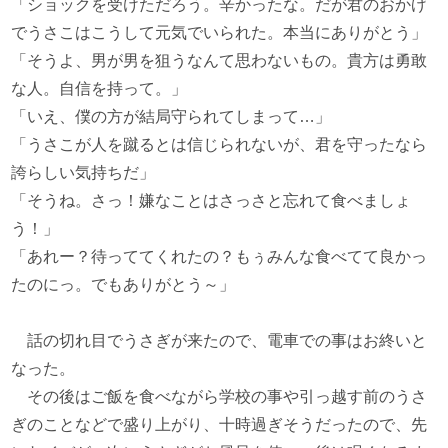
「ショックを受けただろう。辛かったな。だが君のおかげ
でうさこはこうして元気でいられた。本当にありがとう」
「そうよ、男が男を狙うなんて思わないもの。貴方は勇敢
な人。自信を持って。」
「いえ、僕の方が結局守られてしまって…」
「うさこが人を蹴るとは信じられないが、君を守ったなら
誇らしい気持ちだ」
「そうね。さっ！嫌なことはさっさと忘れて食べましょ
う！」
「あれー？待っててくれたの？もぅみんな食べてて良かっ
たのにっ。でもありがとう～」
話の切れ目でうさぎが来たので、電車での事はお終いと
なった。
その後はご飯を食べながら学校の事や引っ越す前のうさ
ぎのことなどで盛り上がり、十時過ぎそうだったので、先