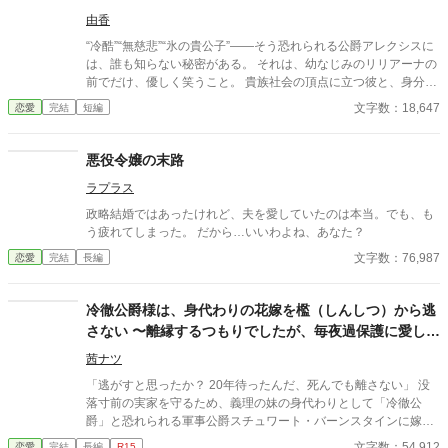
由香
“冷酷”“無慈悲”“氷の貴公子”――そう恐れられる公爵アレクシスに
は、誰も知らない秘密がある。 それは、幼なじみのリリアーナの
前でだけ、優しく笑うこと。 貴族社会の頂点に立つ彼と、身分の
低い彼女。 決して交わらないはずの二人なのに、彼は彼女を守
文字数：18,647
恋愛
完結
短編
り、触れ、独占しようとする。 「俺が笑うのは、お前の前だけ
だ」 無自覚な彼女と、執着を隠しきれない彼。 やがてその歪な関
係は周囲を巻き込み、彼の“冷酷”と呼ばれる理由、そして彼女へ
悪役令嬢の末路
の想いの深さが暴かれていく―― これは、氷のような男が、たっ
ラプラス
た一人にだけ溺れる物語。
政略結婚ではあったけれど、夫を愛していたのは本当。でも、も
う疲れてしまった。 だから…いいわよね、あなた？
文字数：76,987
恋愛
完結
長編
冷徹公爵様は、身代わりの花嫁を檻（しんしつ）から逃
さない 〜離縁するつもりでしたが、毎夜過保護に愛し抜
かれています〜
茜ナツ
「逃がすと思ったか？ 20年待ったんだ、死んでも離さない」 没
落寸前の実家を守るため、義理の妹の身代わりとして「冷徹公
爵」と恐れられる軍事公爵スチュワート・バーンスタインに嫁ぐ
ことになったリリアーナ。 結婚初夜、彼から冷ややかに告げられ
文字数：54,912
恋愛
完結
長編
R15