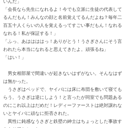
いんだ」
「会長なら先生になれるよ！今でも立派に生徒の代表して
るんだもん！みんなの顔と名前覚えてるんだよね？毎年二
百五十人くらいの人を覚えるってすごい事だもん！なれる
なれる！私が保証する！」
「ふっ、あははははっ！ありがとう！うさぎさんにそう言
われたら本当になれると思えてきたよ。頑張るね」
「はい！」
男女相部屋で間違いが起きないはずがない。そんなはず
は無かった。
うさぎはベッドで、ヤイバには床に布団を敷いて寝ても
らう。うさぎは逆にしよう！と言ったが同室でも問題ある
のにこれ以上はだめだ！レディーファーストは絶対譲れな
いとヤイバに頑なに拒否された。
異性に鈍感なうさぎと鉄壁の紳士はちょっとした事故す