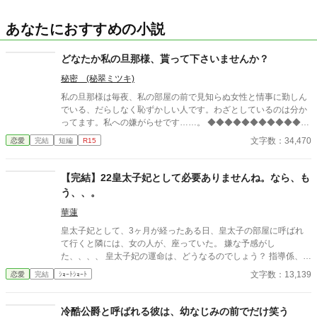
あなたにおすすめの小説
どなたか私の旦那様、貰って下さいませんか？
秘密 (秘翠ミツキ)
私の旦那様は毎夜、私の部屋の前で見知らぬ女性と情事に勤しん
でいる、だらしなく恥ずかしい人です。わざとしているのは分か
ってます。私への嫌がらせです……。 ◆◆◆◆◆◆◆◆◆◆◆◆
◆◆◆◆◆◆◆◆◆◆◆ 政略結婚で、離縁出来ないけど離縁した
文字数：34,470
恋愛
完結
短編
R15
い。 無類の女好きの従兄の侯爵令息フェルナンドと伯爵令嬢のロ
ゼッタは、結婚をした。毎晩の様に違う女性を屋敷に連れ込む
彼。政略結婚故、愛妾を作るなとは思わないが、せめて本邸に連
【完結】22皇太子妃として必要ありませんね。なら、も
れ込むのはやめて欲しい……気分が悪い。 彼は所謂美青年で、若
う、、。
くして騎士団副長であり兎に角モテる。結婚してもそれは変わら
ず……。 ロゼッタが夜会に出れば見知らぬ女から「今直ぐフェル
華蓮
ナンド様と別れて‼︎」とワインをかけられ、ただ立っているだけな
皇太子妃として、3ヶ月が経ったある日、皇太子の部屋に呼ばれ
のに女性達からは終始凄い形相で睨まれる。 居た堪れなくなり、
て行くと隣には、女の人が、座っていた。 嫌な予感がし
広間の外へ逃げれば元凶の彼が見知らぬ女とお楽しみ中……。 こ
た、、、、 皇太子妃の運命は、どうなるのでしょう？ 指導係、教
んな旦那様、いりません！ 誰か、私の旦那様を貰って下さ
育係編Part1
文字数：13,139
恋愛
完結
ｼｮｰﾄｼｮｰﾄ
い……。
冷酷公爵と呼ばれる彼は、幼なじみの前でだけ笑う