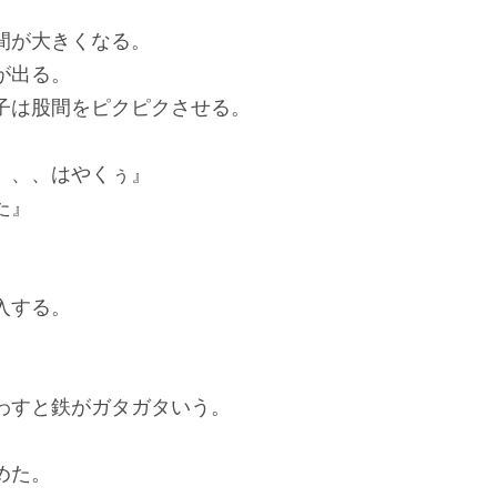
間が大きくなる。
が出る。
子は股間をピクピクさせる。
、、、はやくぅ』
た』
入する。
わすと鉄がガタガタいう。
めた。