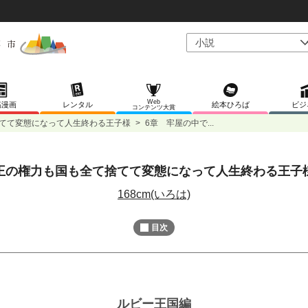
Web
稿漫画
レンタル
絵本ひろば
ビジ
コンテンツ大賞
てて変態になって人生終わる王子様
>
6章 牢屋の中で...
王の権力も国も全て捨てて変態になって人生終わる王子
168cm(いろは)
目次
ルビー王国編