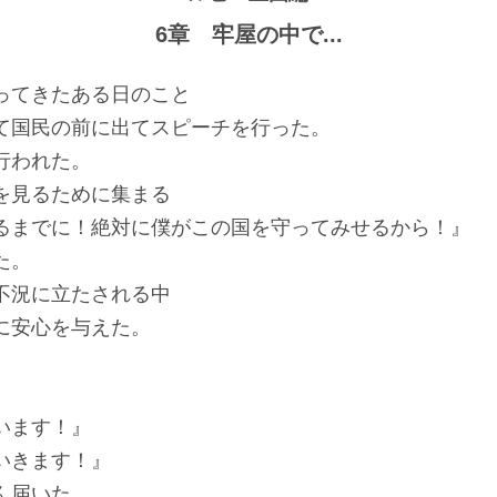
6章 牢屋の中で...
ってきたある日のこと
て国民の前に出てスピーチを行った。
行われた。
を見るために集まる
るまでに！絶対に僕がこの国を守ってみせるから！』
た。
不況に立たされる中
に安心を与えた。
います！』
いきます！』
ん届いた。