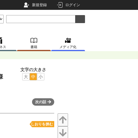
新規登録
ログイン
ネス
書籍
メディア化
文字の大きさ
様
大
中
小
次の話
しおりを挟む