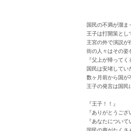
国民の不満が溜ま
王子は打開策とし
王宮の外で演説が
街の人々はその姿
『父上が帰ってく
国民は安堵してい
数ヶ月前から国が
王子の発言は国民
『王子！！』
『ありがとうござ
『あなたについて
国民の声がたくさ