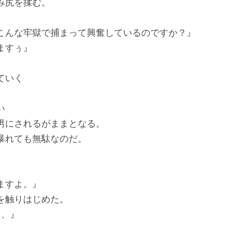
み尻を揉む。
こんな牢獄で捕まって興奮しているのですか？』
ますぅ』
。
ていく
い
男にされるがままとなる。
暴れても無駄なのだ。
ますよ。』
を触りはじめた。
、、』