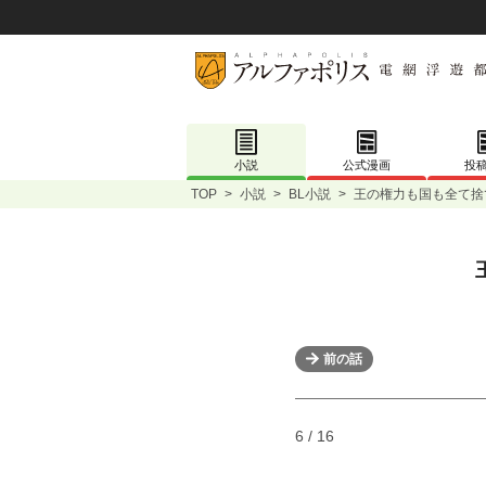
小説
公式漫画
投
TOP
>
小説
>
BL小説
>
王の権力も国も全て捨
前の話
6 / 16