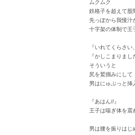
ムクムク
鉄格子を超えて股
先っぽから我慢汁
十字架の体制で王
『いれてくらさい
『かしこまりまし
そういうと
尻を鷲掴みにして
男はにゅぷっと挿
『あはん//』
王子は喘ぎ体を震
男は腰を振りはじ