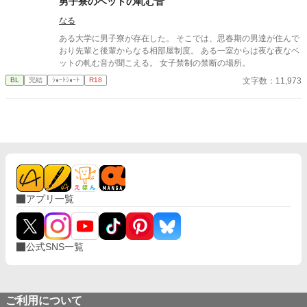
男子寮のベットの軋む音
なる
ある大学に男子寮が存在した。 そこでは、思春期の男達が住んで
おり先輩と後輩からなる相部屋制度。 ある一室からは夜な夜なベ
ットの軋む音が聞こえる。 女子禁制の禁断の場所。
文字数：11,973
BL
完結
ｼｮｰﾄｼｮｰﾄ
R18
アプリ一覧
公式SNS一覧
ご利用について