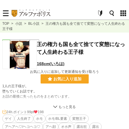
TOP
>
小説
>
BL小説
>
王の権力も国も全て捨てて変態になって人生終わる
王子様
BL
完結
短編
R18
王の権力も国も全て捨てて変態になっ
て人生終わる王子様
168cm(いろは)
お気に入りに追加して更新通知を受け取ろう
お気に入り追加
1人の王子様が。
堕ちていくお話です。
お話の最後に失ったものをまとめています。
小説
10,721 位 / 228,634 件
24h.ポイント
99pt
198
ゲイ
人生終了
ホモ
ホモ/BL要素
変態王子
BL
2,336 位 / 31,390 件
アヘアヘ♡/ヘコヘコ♡
アヘ顔
オホ声
露出狂
露出