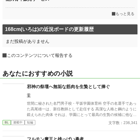
もっと見る
168cm(いろは)の近況ボードの更新履歴
まだ投稿がありません
このコンテンツについて報告する
あなたにおすすめの小説
邪神の祭壇へ無垢な筋肉を生贄として捧ぐ
零
世間に秘された名門男子校・平坂学園体育科 空手の名選手であっ
た高尾雄一は、新任教師として赴任する 高潔な人格と鋼のように
鍛えられた肉体 それは、学園にとって最高の生贄の候補に他なら
なかった 至高の筋肉を持つ、精神を削られ意志をなくした青年を
文字数：236,341
BL
連載中
短編
太古の神に捧げるため、“水”、“風”、“土”の信奉者達が暗躍する 意
志をなくし筋肉の操り人形と化した“デク” 消える教師 山奥の男子
校で繰り広げられるダークファンタジー
フルチン魔王と雄っぱい勇者