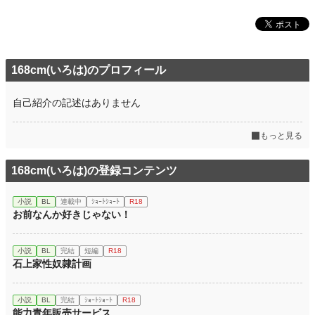
168cm(いろは)のプロフィール
自己紹介の記述はありません
もっと見る
168cm(いろは)の登録コンテンツ
小説
BL
連載中
ｼｮｰﾄｼｮｰﾄ
R18
お前なんか好きじゃない！
小説
BL
完結
短編
R18
石上家性奴隷計画
小説
BL
完結
ｼｮｰﾄｼｮｰﾄ
R18
能力青年販売サービス