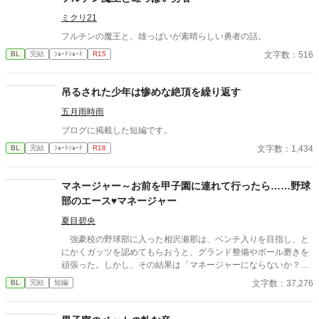
ミクリ21
フルチンの魔王と、雄っぱいが素晴らしい勇者の話。
文字数：516
BL
完結
ｼｮｰﾄｼｮｰﾄ
R15
吊るされた少年は惨めな絶頂を繰り返す
五月雨時雨
ブログに掲載した短編です。
文字数：1,434
BL
完結
ｼｮｰﾄｼｮｰﾄ
R18
マネージャー～お前を甲子園に連れて行ったら……野球
部のエース♥マネージャー
夏目碧央
強豪校の野球部に入った相沢瀬那は、ベンチ入りを目指し、と
にかくガッツを認めてもらおうと、グランド整備やボール磨きを
頑張った。しかし、その結果は「マネージャーにならないか？」
という監督からの言葉。瀬那は葛藤の末、マネージャーに転身す
文字数：37,276
BL
完結
短編
る。 一方、才能溢れるピッチャーの戸田遼悠。瀬那は遼悠の才
能を羨ましく思っていたが、マネージャーとして関わる内に、遼
悠が文字通り血のにじむような努力をしている事を知る。