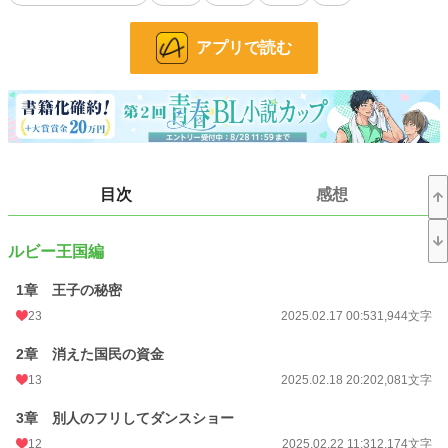
お気に入り
29
24h.ポイント
99 pt
アプリで読む
文字数
28,606
更新日時
2026.07.27 16:09
初回公開日時
2025.02.17 00:53
初回完結日時
2025.03.10 01:47
目次
感想
週間ポイント
1,510 pt (6,332 位)
月間ポイント
5,253 pt (8,091 位)
ルビー王国編
年間ポイント
17,009 pt (22,438 位)
1章 王子の秘密
累計ポイント
41,768 pt (49,065 位)
23
2025.02.17 00:53
1,944文字
2章 消えた国民の資金
13
2025.02.18 20:20
2,081文字
3章 別人のフリしてダンスショー
12
2025.02.22 11:31
2,174文字