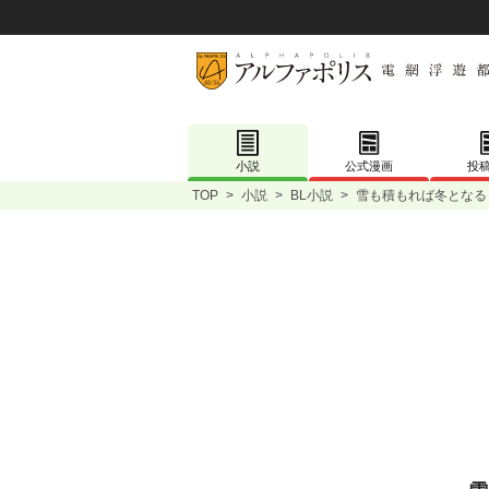
小説
公式漫画
投
TOP
>
小説
>
BL小説
>
雪も積もれば冬となる