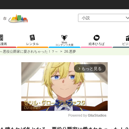
Web
稿漫画
レンタル
絵本ひろば
ビジ
コンテンツ大賞
～悪役公爵家に愛されちゃった！？～
>
26.悪夢
もっと見る
arrow_forward_ios
Powered by 
GliaStudios