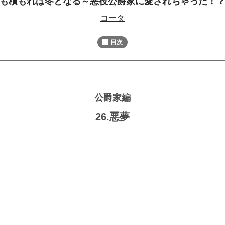
も積もれば冬となる～悪役公爵家に愛されちゃった！
M
コータ
u
t
目次
e
公爵家編
26.悪夢