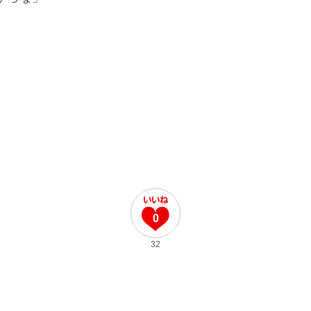
。
0
32