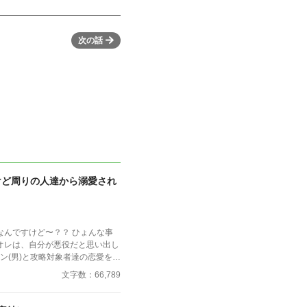
次の話
けど周りの人達から溺愛され
すけど〜？？ ひょんな事
オレは、自分が悪役だと思い出し
イン(男)と攻略対象者達の恋愛を全
れない程度に悪役としての責務を
文字数：66,789
ーし・・・ヒロインあっちだ