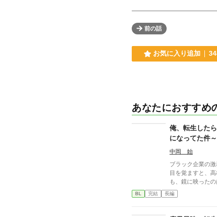
前の話
お気に入り追加
34
あなたにおすすめ
俺、転生したら
になってた件～
かハードモード
中岡 始
ブラック企業の激
目を覚ますと、高校
も、鏡に映ったのは
初日から女子たち
BL
完結
長編
が、社畜思考が抜
か？」**と疑うばかり。 そして、モテす
に陥る。 弁当争