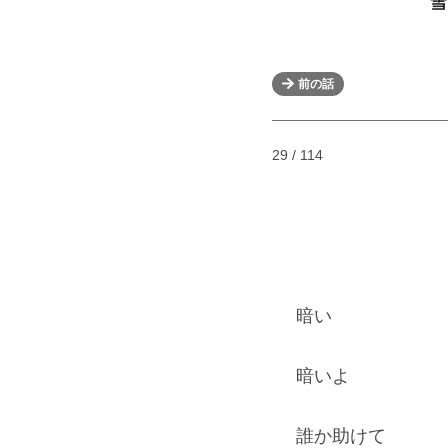
雪
前の話
29 / 114
暗い
暗いよ
誰か助けて