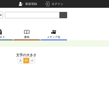
新規登録
ログイン
ネス
書籍
メディア化
文字の大きさ
大
中
小