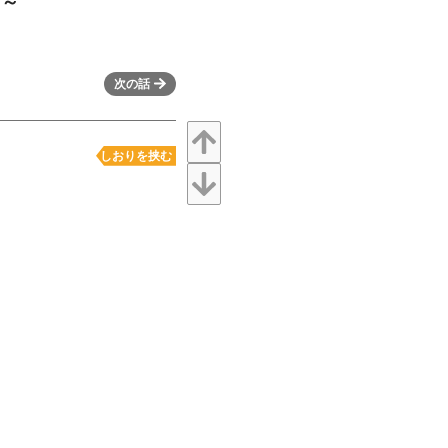
？～
次の話
しおりを挟む