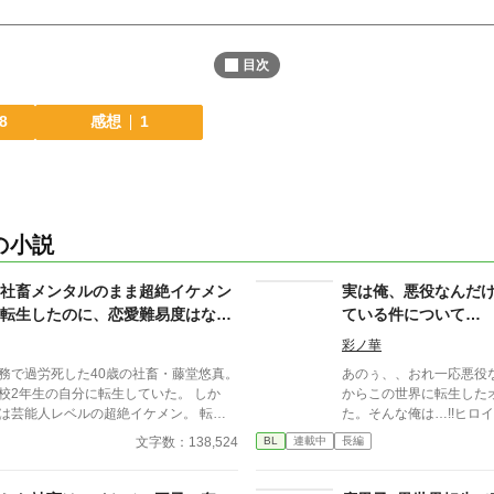
目次
8
感想
1
の小説
社畜メンタルのまま超絶イケメン
実は俺、悪役なんだ
転生したのに、恋愛難易度はなぜ
ている件について…
彩ノ華
務で過労死した40歳の社畜・藤堂悠真。
あのぅ、、おれ一応悪役なんで
2年生の自分に転生していた。 しか
からこの世界に転生した
芸能人レベルの超絶イケメン。 転入
た。そんな俺は…!!ヒロ
に囲まれ、学園中の話題の的に。 だ
力で応援します！断罪さ
文字数：138,524
BL
連載中
長編
けず**「これはマーケティング施策
全うします＿。 みんなから嫌われるはずの悪役。 そ・
ぎて業務過多状態
れ・な・の・に… どうしてみんなから構われるの？！溺
奪戦、放課後のデート攻勢…悠真の平穏
愛されるの？！ もしも