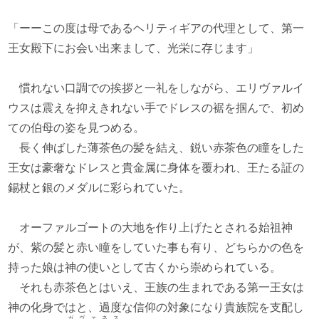
「ーーこの度は母であるヘリティギアの代理として、第一
王女殿下にお会い出来まして、光栄に存じます」
慣れない口調での挨拶と一礼をしながら、エリヴァルイ
ウスは震えを抑えきれない手でドレスの裾を掴んで、初め
ての伯母の姿を見つめる。
長く伸ばした薄茶色の髪を結え、鋭い赤茶色の瞳をした
王女は豪奢なドレスと貴金属に身体を覆われ、王たる証の
錫杖と銀のメダルに彩られていた。
オーファルゴートの大地を作り上げたとされる始祖神
が、紫の髪と赤い瞳をしていた事も有り、どちらかの色を
持った娘は神の使いとして古くから崇められている。
それも赤茶色とはいえ、王族の生まれである第一王女は
神の化身ではと、過度な信仰の対象になり貴族院を支配し
ガヴァネス