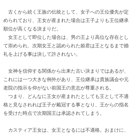
古くから続く王族の伝統として、女子への王位優先が定
められており、王女が産まれた場合は王子よりも王位継承
順位が高くなる決まりだ。
女王として即位した場合は、男の王より高位な存在とし
て崇められ、次期女王と認められた姫君は王となるまで婚
礼を上げる事は決して許されない。
女神を信仰する関係から出来た古い決まりではあるが、
これには一つ大きな例外があり、王位継承は貴族議会や元
老院の指示を仰がない前国王の意志が尊重される。
つまり、どんなに王女が産まれたとしても王として不適
格と見なされれば王子が戴冠する事となり、王からの指名
を受けた時点で次期国王は承認されてしまう。
カスティア王女は、女王となるには不適格。おまけに、