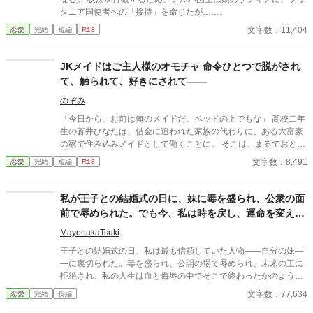
w.alphapolis.co.jp/novel/702276663/183445041
タニア国使者への「接待」を命じたが……。
文字数：11,404
恋愛
完結
短編
R18
JKメイドはご主人様のオモチャ 命令ひとつで脱がされ
て、触られて、好きにされて――
のぞみ
「今日から、お前は俺のメイドだ。ベッドの上でもな」 高校二年
生の蒼井ひなたは、借金に追われた家族の代わりに、ある大富豪
の家で住み込みメイドとして働くことに。 そこは、まるでおとぎ
話に出てきそうな大きな洋館。 でも、そこで待っていたのは、同
文字数：8,491
恋愛
完結
短編
R18
じ高校に通うちょっと有名な男の子――完璧だけど性格が超ドS
な御曹司、天城 蓮だった。 昼間は生徒会長、夜は…ご主人様？
しかも、彼の命令はちょっと普通じゃない。 「掃除だけじゃダメ
私が王子との結婚式の日に、妹に毒を盛られ、公衆の面
だろ？ ご主人様の癒しも、メイドの大事な仕事だろ？」 手を握
前で辱められた。でも今、私は時を戻し、運命を変えに
られるたび、耳元で囁かれるたび、心臓がバクバクする。 なの
来た。
に、ひなたの体はどんどん反応してしまって…。 怒ったり照れた
MayonakaTsuki
りしながらも、次第に蓮に惹かれていくひなた。 だけど、彼には
王子との結婚式の日、私は最も信頼していた人物――自分の妹―
まだ知られていない秘密があって―― 「…ほんとは、ずっと前か
―に裏切られた。毒を盛られ、公開の場で辱められ、未来の王に
ら、私…」 ただのメイドなんかじゃ終わりたくない。 恋と欲望が
拒絶され、私の人生は血と侮辱の中でそこで終わったかのように
交差する、ちょっぴり危険な主従ラブストーリー。
思えた。しかし、死が私を迎えたとき、不可能なことが起きた―
文字数：77,634
恋愛
完結
長編
―私は同じ回廊で、祭壇の前で目を覚まし、あらゆる涙、嘘、そ