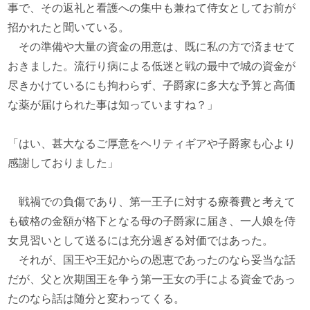
事で、その返礼と看護への集中も兼ねて侍女としてお前が
招かれたと聞いている。
その準備や大量の資金の用意は、既に私の方で済ませて
おきました。流行り病による低迷と戦の最中で城の資金が
尽きかけているにも拘わらず、子爵家に多大な予算と高価
な薬が届けられた事は知っていますね？」
「はい、甚大なるご厚意をヘリティギアや子爵家も心より
感謝しておりました」
戦禍での負傷であり、第一王子に対する療養費と考えて
も破格の金額が格下となる母の子爵家に届き、一人娘を侍
女見習いとして送るには充分過ぎる対価ではあった。
それが、国王や王妃からの恩恵であったのなら妥当な話
だが、父と次期国王を争う第一王女の手による資金であっ
たのなら話は随分と変わってくる。