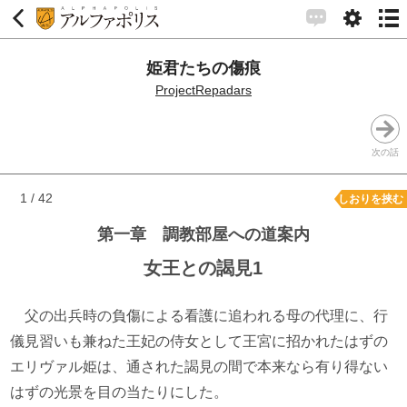
姫君たちの傷痕
ProjectRepadars
次の話
1 / 42
しおりを挟む
第一章 調教部屋への道案内
女王との謁見1
父の出兵時の負傷による看護に追われる母の代理に、行
儀見習いも兼ねた王妃の侍女として王宮に招かれたはずの
エリヴァル姫は、通された謁見の間で本来なら有り得ない
はずの光景を目の当たりにした。