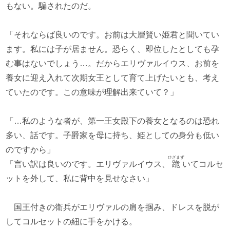
もない。騙されたのだ。
「それならば良いのです。お前は大層賢い姫君と聞いてい
ます。私には子が居ません。恐らく、即位したとしても孕
む事はないでしょう…。だからエリヴァルイウス、お前を
養女に迎え入れて次期女王として育て上げたいとも、考え
ていたのです。この意味が理解出来ていて？」
「…私のような者が、第一王女殿下の養女となるのは恐れ
多い、話です。子爵家を母に持ち、姫としての身分も低い
のですから」
ひざまず
「言い訳は良いのです。エリヴァルイウス、
跪
いてコルセ
ットを外して、私に背中を見せなさい」
国王付きの衛兵がエリヴァルの肩を掴み、ドレスを脱が
してコルセットの紐に手をかける。