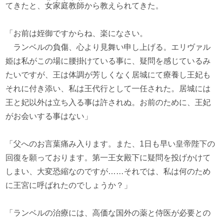
てきたと、
女家庭教師
から教えられてきた。
「お前は姪御ですからね、楽になさい。
ランベルの負傷、心より見舞い申し上げる。エリヴァル
姫は私がこの場に腰掛けている事に、疑問を感じているみ
たいですが、王は体調が芳しくなく居城にて療養し王妃も
それに付き添い、私は王代行として一任された。居城には
王と妃以外は立ち入る事は許されぬ。お前のために、王妃
がお会いする事はない」
「父へのお言葉痛み入ります。また、1日も早い皇帝陛下の
回復を願っております。第一王女殿下に疑問を投げかけて
しまい、大変恐縮なのですが……それでは、私は何のため
に王宮に呼ばれたのでしょうか？」
「ランベルの治療には、高価な国外の薬と侍医が必要との