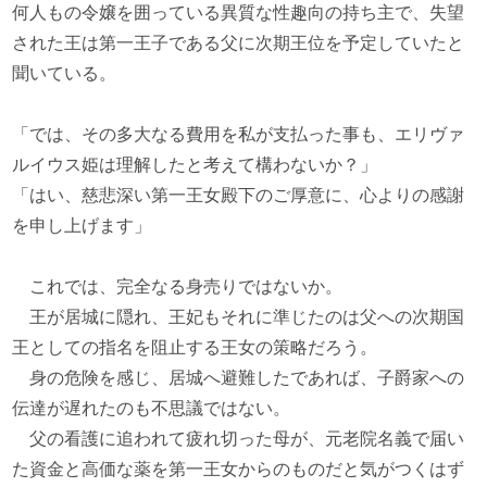
何人もの令嬢を囲っている異質な性趣向の持ち主で、失望
された王は第一王子である父に次期王位を予定していたと
聞いている。
「では、その多大なる費用を私が支払った事も、エリヴァ
ルイウス姫は理解したと考えて構わないか？」
「はい、慈悲深い第一王女殿下のご厚意に、心よりの感謝
を申し上げます」
これでは、完全なる身売りではないか。
王が居城に隠れ、王妃もそれに準じたのは父への次期国
王としての指名を阻止する王女の策略だろう。
身の危険を感じ、居城へ避難したであれば、子爵家への
伝達が遅れたのも不思議ではない。
父の看護に追われて疲れ切った母が、元老院名義で届い
た資金と高価な薬を第一王女からのものだと気がつくはず