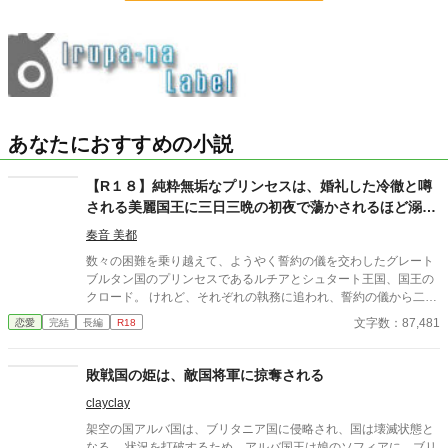
あなたにおすすめの小説
【R１８】純粋無垢なプリンセスは、婚礼した冷徹と噂
される美麗国王に三日三晩の初夜で蕩かされるほど溺愛
される
奏音 美都
数々の困難を乗り越えて、ようやく誓約の儀を交わしたグレート
ブルタン国のプリンセスであるルチアとシュタート王国、国王の
クロード。 けれど、それぞれの執務に追われ、誓約の儀から二ヶ
月経っても夫婦の時間を過ごせずにいた。 そんなある日、ルチア
文字数：87,481
恋愛
完結
長編
R18
の元にクロードから別邸への招待状が届けられる。そこで三日三
晩の甘い蕩かされるような初夜を過ごしながら、クロードの過去
を知ることになる。 ２人の出会いを描いた作品はこちら 「純粋無
敗戦国の姫は、敵国将軍に掠奪される
垢なプリンセスを野盗から助け出したのは、冷徹と噂される美麗
clayclay
国王でした」https://www.alphapolis.co.jp/novel/702276663/4434
43630 ２人の誓約の儀を描いた作品はこちら 「純粋無垢なプリン
架空の国アルバ国は、ブリタニア国に侵略され、国は壊滅状態と
セスは、冷徹と噂される美麗国王と誓約の儀を結ぶ」 https://ww
なる。 状況を打破するため、アルバ国王は娘のソフィアに、ブリ