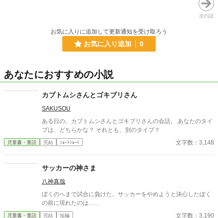
次の話
お気に入りに追加して更新通知を受け取ろう
お気に入り追加
0
あなたにおすすめの小説
カブトムシさんとゴキブリさん
SAKUSOU
ある日の、カブトムシさんとゴキブリさんの会話。 あなたのタイ
プは、どちらかな？ それとも、別のタイプ？
文字数：3,148
児童書・童話
完結
ｼｮｰﾄｼｮｰﾄ
サッカーの神さま
八神真哉
ぼくのへまで試合に負けた。サッカーをやめようと決心したぼく
の前に現れたのは……
文字数：3,190
児童書・童話
完結
短編