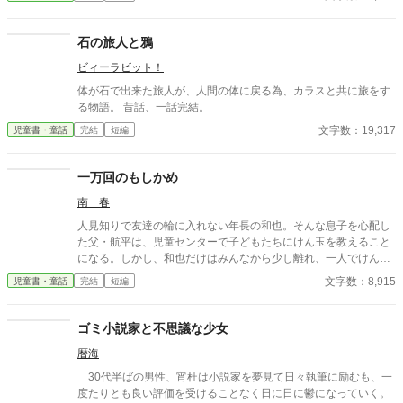
石の旅人と鴉
ビィーラビット！
体が石で出来た旅人が、人間の体に戻る為、カラスと共に旅をす
る物語。 昔話、一話完結。
文字数：19,317
児童書・童話
完結
短編
一万回のもしかめ
南 春
人見知りで友達の輪に入れない年長の和也。そんな息子を心配し
た父・航平は、児童センターで子どもたちにけん玉を教えること
になる。しかし、和也だけはみんなから少し離れ、一人でけん玉
を振り続けていた。かつて自分も孤独の中でけん玉に向き合って
文字数：8,915
児童書・童話
完結
短編
いた航平は、和也の姿に幼い日の自分を重ねる。親子で始めた一
つのけん玉が、少しずつ二人の日常を変えていく――。
ゴミ小説家と不思議な少女
暦海
30代半ばの男性、宵杜は小説家を夢見て日々執筆に励むも、一
度たりとも良い評価を受けることなく日に日に鬱になっていく。